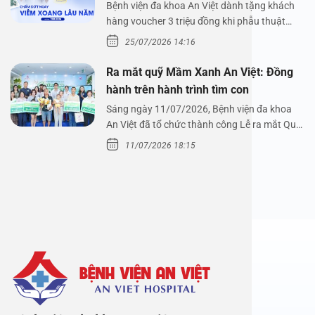
Nguyễn Thị Hoài An
Bệnh viện đa khoa An Việt dành tặng khách
hàng voucher 3 triệu đồng khi phẫu thuật
xoang cùng PGS.…
25/07/2026 14:16
Ra mắt quỹ Mầm Xanh An Việt: Đồng
hành trên hành trình tìm con
Sáng ngày 11/07/2026, Bệnh viện đa khoa
An Việt đã tổ chức thành công Lễ ra mắt Quỹ
Mầm Xanh…
11/07/2026 18:15