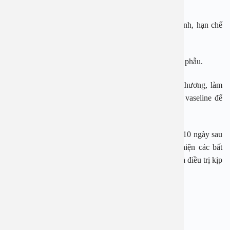
tiểu, thay băng nếu bị ướt.
– Không quan hệ tình dục 1 tháng để vết cắt mau lành, hạn chế
tổn thương.
– Không uống bia, rượu,… trong vòng 1 tuần sau tiểu phẫu.
– Mặc quần áo thoải mái để không chà sát vào vết thương, làm
vết thương lâu lành. Ngoài ra, bạn có thể dùng sáp vaseline để
bôi, giảm ma sát lên vết thương.
Bác sĩ Nam khoa thường hẹn thời gian tái khám từ 7-10 ngày sau
tiểu phẫu. Sau khi cắt bao quy đầu, nếu bạn phát hiện các bất
thường kể trên, hãy đến bệnh viện ngay để kiểm tra và điều trị kịp
thời.
BỆNH VIỆN ĐA KHOA AN VIỆT
Địa chỉ: 1E Trường Chinh, Thanh Xuân, Hà Nội