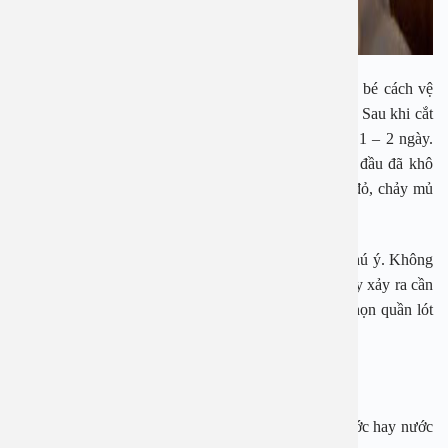
Bác sĩ thường hướng dẫn nam giới hoặc cha mẹ của bé cách vệ
sinh và chăm sóc sau khi cắt bao quy đầu đúng cách. Sau khi cắt
bao quy đầu nên thay băng sau khi cắt bao quy đầu 1 – 2 ngày.
Khi thay băng, bạn quan sát xem vết cắt ở bao quy đầu đã khô
miệng chưa. Nếu bao quy đầu có triệu chứng sưng đỏ, chảy mủ
thì nên tái khám sớm để điều trị.
Việc đi tiểu sau khi cắt bao quy đầu cũng cần được chú ý. Không
để nước tiểu làm ướt băng vết thương, nếu để điều này xảy ra cần
phải thay băng sạch. Đi tiểu như bình thường, lựa chọn quần lót
phù hợp rộng rãi, vệ sinh bao quy đầu hàng ngày…
Một số lưu ý khác sau khi thực hiện cắt bao quy đầu:
– Tắm bằng nước ấm và tránh làm vết cắt bị dính nước hay nước