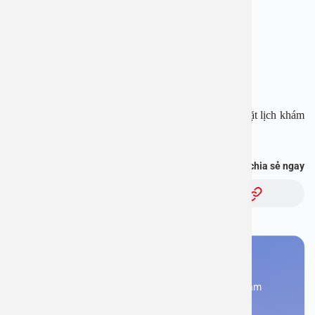
Hotline: 1900 28 38 – 0965 98 37 73
Website:
www.benhvienanviet.com
Fanpage:
https://www.facebook.com/benhvienanviet
Tải APP Bệnh viện An Việt để “Tra cứu kết quả – Đặt lịch khám
với bác sĩ” và hơn thế nữa :
https://onelink.to/pjmasd
Bạn thấy thông tin này hữu ích, chia sẻ ngay
Chủ đề:
Bạn cần đặt lịch khám
Đăng kí ngay để được các chuyên gia tư vấn và khám
bệnh