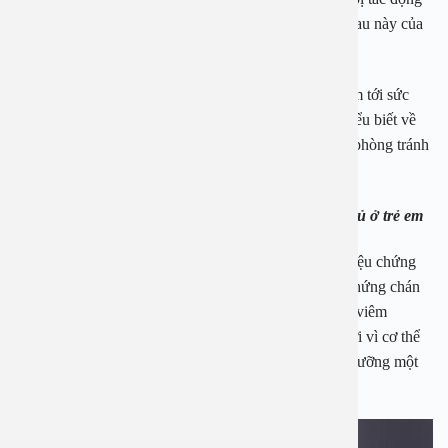
ảnh hưởng tới sức khỏe thậm chí khả năng sinh hoạt sau này của
bé.
Vì vậy, là một người mẹ thông minh, bạn cần quan tâm tới sức
khỏe của con em mình bằng cách nắm vững những hiểu biết về
bệnh viêm amidan hốc mủ từ đó có những biện pháp phòng tránh
và chữa trị kịp thời để đạt hiệu quả cao.
1.3 Những biểu hiện của bệnh viêm amidan dạng mủ ở trẻ em
Bệnh viêm amidan dạng mủ ở trẻ em thường gây ra triệu chứng
sốt cao, chán ăn. Đối với trẻ sơ sinh còn gây ra triệu chứng chán
ăn, quấy khóc, đau họng. Việc không điều trị kịp thời viêm
amidan ở trẻ em sẽ khiến cho trẻ bị suy dinh dưỡng bởi vì cơ thể
của bé không tự sản sinh ra các chất để hấp thụ dinh dưỡng một
cách nhanh chóng và hiệu quả.