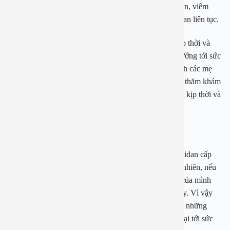
hơn cần được kể tới như: viêm màng tim, viêm cầu thận, viêm
khớp thậm chí là rối loạn tiêu hóa kéo dài trong thời gian liên tục.
Bên cạnh đó căn bệnh này nếu không được điều trị kịp thời và
dứt điểm sẽ gây ra nhiều hậu họa nghiêm trọng ảnh hưởng tới sức
khỏe của người bệnh. Vì vậy khi có biểu hiện của bệnh các mẹ
nên đưa con em mình tới các cơ sở y tế uy tín để được thăm khám
và tìm ra nguyên nhân, từ đó đưa ra biện pháp chữa trị kịp thời và
hiệu quả nhất.
Viêm amidan cấp mủ có lây hay không?
Các chuyên gia y tế đã khẳng định rằng bệnh viêm amidan cấp
mủ không thể lấy từ người này sang người khác. Tuy nhiên, nếu
các bậc cha mẹ có tiền xử bị viêm amidan thì con em của mình
sau khi sinh ra cũng có nguy cơ mắc phải căn bệnh này. Vì vậy
đối với những người có tiền xử bị viêm amidan cần có những
biện pháp chủ động phòng tránh để không gây nguy hại tới sức