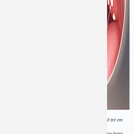
Những biểu hiện của bệnh viêm amidan dạng mủ ở trẻ em
Bên cạnh đó khi trẻ bị viêm amidan còn có biểu hiệu đau họng,