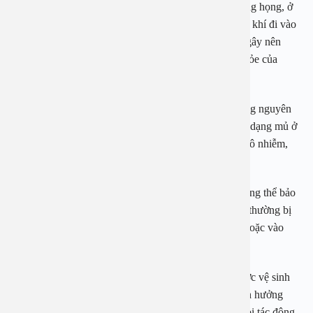
Bên cạnh đó do amidan nằm ở vị trí đặc biệt trong vùng họng, ở
ngã tư là nơi thức ăn đi vào thực quản và là nơi không khí đi vào
phổi. Vì vậy vi khuẩn và các virus dễ dàng tích tụ và gây nên
những bệnh nguy hiểm ảnh hưởng trực tiếp tới sức khỏe của
người bệnh đặc biệt là trẻ nhỏ.
Nguyên nhân thứ hai không thể không kể đến là những nguyên
nhân quan trọng hàng đầu gây nên bệnh viêm amidan dạng mủ ở
trẻ em đó chính là ô nhiễm môi trường. Môi trường bị ô nhiễm,
nhiều khói bụi khiến amidan bị viêm nhiễm.
Nếu cơ thể của bé yếu sẽ không tự sản sinh ra các kháng thể bảo
vệ cơ thể khỏi các tác nhân gây bệnh. Đặc biệt trẻ em thường bị
viêm amidan hốc mủ bã đậu vào thời điểm giao mùa hoặc vào
mùa đông nguy cơ bị bệnh sẽ cao hơn rất nhiều.
Đặc biệt sau một ngày đi ngoài trời, nếu bé không được vệ sinh
tai mũi họng đúng cách bằng nước muối sinh lý sẽ ảnh hưởng
trực tiếp tới sức khỏe của bé. Hệ miễn dịch của bé sẽ bị tác động