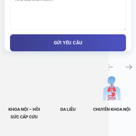
Khám bệnh chuyên khoa
KHOA NỘI – HỒI
DA LIỄU
CHUYÊN KHOA NỘI
SỨC CẤP CỨU