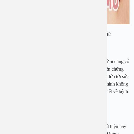
Những hiểu biết về bệnh viêm amidan hốc mủ
Những hiểu biết về bệnh viêm amidan hốc mủ
Bệnh viêm amidan là một căn bệnh phổ biến mà bất cứ ai cũng có
nguy cơ mắc phải căn bệnh này. Bệnh gây ra nhiều biến chứng
nguy hiểm và vô cùng khó lường vì vậy ảnh hưởng rất lớn tới sức
khỏe thậm chí tính mạng của người bệnh. Nếu muốn mình không
mắc phải bệnh này trước tiên bạn nên có những hiểu biết về bệnh
viêm amidan mủ ở trẻ em.
1.1 Bệnh viêm amidan cấp mủ là gì?
Một trong những căn bệnh nguy hiểm và phổ biến nhất hiện nay
cần được kể đến phải là các bệnh liên quan đến tai mũi họng.