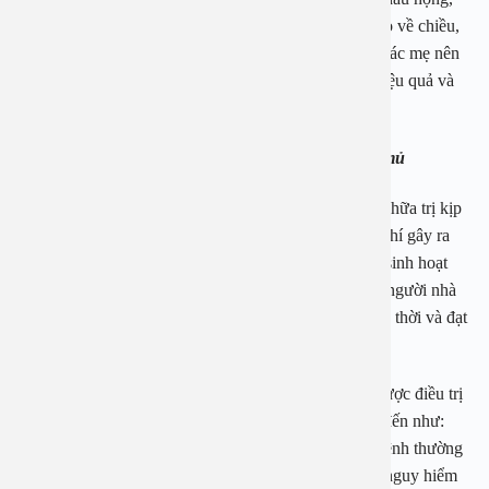
đối với những trẻ lớn thì hơi thở thường có mùi sốt cao về chiều,
thậm chí còn gây nên co giật khi sốt quá cao. Vì vậy các mẹ nên
chú ý theo dõi sức khỏe của con em mình một cách hiệu quả và
an toàn tuyệt đối.
1.4 Những biến chứng của bệnh viêm amidan hốc mủ
Bệnh viêm amidan hốc mủ ở trẻ em nếu không được chữa trị kịp
thời sẽ ảnh hưởng tới sức khỏe của người bệnh thậm chí gây ra
nhiều biến chứng nguy hiểm ảnh hưởng tới sức khỏe sinh hoạt
sau này của các bé. Vì vậy khi có biểu hiện của bệnh người nhà
cần đưa các bé tới các cơ sở uy tín để được điều trị kịp thời và đạt
hiệu quả cao.
Bệnh viêm amidan hốc mủ ở trẻ em nếu như không được điều trị
sớm sẽ gây ra nhiều biến chứng nguy hiểm có thể kể đến như:
viêm cầu thận cấp, viêm tai, viêm xoang, viêm mũi, bệnh thường
xuyên tái phát,… Thậm chí còn có nhiều biến chứng nguy hiểm