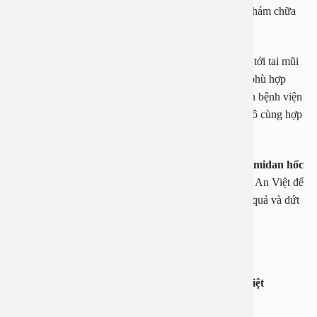
ở trẻ em bệnh nhân sẽ được chuyển đến khoa nhi để khám chữa
và điều trị bệnh kịp thời và đạt hiệu quả cao.
Ngoài ra, các chương trình khám chữa bệnh liên quan tới tai mũi
họng ở bệnh nhân nhỏ tuổi còn có giá thành vô cùng phù hợp
cùng nhiều chính sách ưu đãi hấp dẫn. Do đó lựa chọn bệnh viện
Đa khoa An Việt để khám chữa tai mũi họng là điều vô cùng hợp
lý và đúng đắn.
Vì vậy khi con em mình có biểu hiện của bệnh
viêm amidan hốc
mủ
hãy nhanh chân đưa các bé tới bệnh viện Đa khoa An Việt để
được tư vấn hỗ trợ và khám chữa bệnh một cách hiệu quả và dứt
điểm.
—————————–
Bệnh viện An Việt – Điểm đến an tâm của người Việt
Hotline: 1900 2838