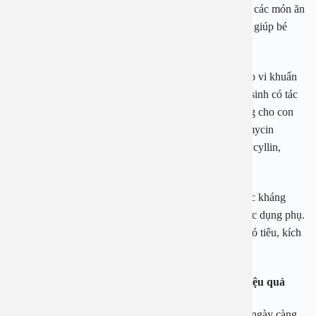
phẩm chức năng hỗ trợ sức khỏe của bé. Nên bổ sung các món ăn
tăng sức đề kháng hỗ trợ sản sinh các kháng thể có lợi giúp bé
đẩy được các nguy cơ bị viêm amidan ở trẻ nhỏ.
Ngoài ra, đối với những trường hợp bị viêm amidan do vi khuẩn
và virus gây ra bạn nên sử dụng các loại thuốc kháng sinh có tác
dụng phòng ngừa bệnh. Một số loại thuốc nên sử dụng cho con
khi có biểu hiện của bệnh viêm amidan hốc mủ: rovamycin
(spiramycin), nhóm kháng sinh bezylpenicillin (amoxycyllin,
augmentin).
Tuy nhiên, trong quá trình sử dụng cần lưu ý các thuốc kháng
sinh bên trên dùng để điều trị viêm họng cấp đều có tác dụng phụ.
Trong đó cần phải kể đến như buồn nôn, tiêu chảy, khó tiêu, kích
ứng vùng bị tiêm.
Địa chỉ chữa viêm amidan hốc mủ an toàn và hiệu quả
Hiện nay số lượng bệnh nhân mắc bệnh viêm amidan ngày càng