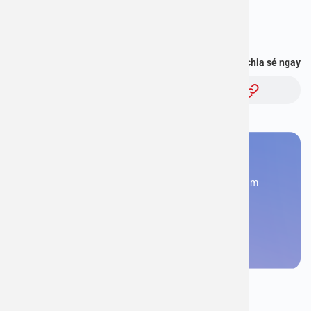
Địa chỉ: 1E Trường Chinh, Thanh Xuân, Hà Nội
Bạn thấy thông tin này hữu ích, chia sẻ ngay
Chủ đề:
Bạn cần đặt lịch khám
Đăng kí ngay để được các chuyên gia tư vấn và khám
bệnh
Đặt lịch khám