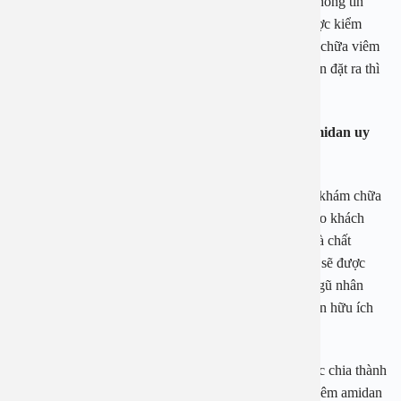
Sau khi có những thông tin mà người thân và những thông tin
trên mạng bạn có thể đến trực tiếp cơ sở y tế đó để được kiểm
nghiệm chất lượng thực tế. Nếu bạn cảm thấy dịch vụ chữa viêm
amidan hốc mủ ở đơn vị đó đảm bảo tiêu chuẩn mà bạn đặt ra thì
bạn có thể sử dụng dịch vụ do đơn vị này cung cấp.
Bệnh viện Đa khoa An Việt khám chữa viêm amidan uy
tín
Với nhiều năm kinh nghiệm hoạt động trong lĩnh vực khám chữa
bệnh viêm amidan. Chúng tôi cam kết sẽ mang đến cho khách
hàng những dịch vụ khám chữa đảm bảo tiêu chuẩn và chất
lượng. Bên cạnh đó khi đến với chúng tôi khách hàng sẽ được
làm việc trong môi trường chuyên nghiệp nơi có đội ngũ nhân
viên uy tín sẵn sàng chia sẻ và giải đáp những thông tin hữu ích
dành cho khách hàng.
Đặc biệt tại bệnh viện Đa khoa An Việt chúng tôi được chia thành
các khoa khám chữa riêng biệt. Vì vậy đối với bệnh viêm amidan