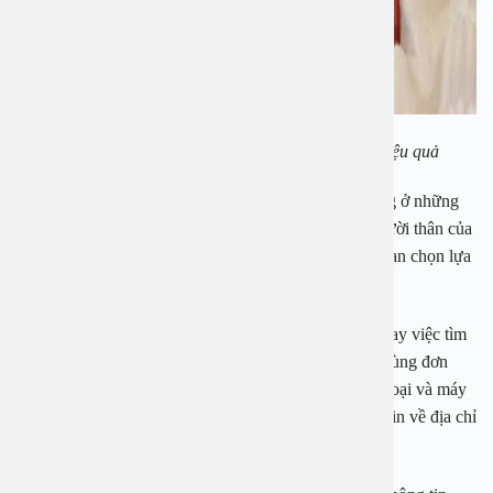
Địa chỉ chữa viêm amidan hốc mủ an toàn và hiệu quả
Bạn có thể có cơ hội sử dịch vụ khám chữa chất lượng ở những
cơ sở uy tín khi tham khảo ý kiến của người thân. Người thân của
bạn sẽ đưa ra cho bạn những thông tin hữu ích giúp bạn chọn lựa
được đơn vị uy tín và chất lượng.
Bên cạnh đó với thời kỳ bùng nổ thông tin như hiện nay việc tìm
địa chỉ khám chữa viêm amidan hốc mủ uy tín sẽ vô cùng đơn
giản. Khách hàng chỉ cần ngồi trước màn hình điện thoại và máy
tính có kết nối internet là có thể tìm kiếm được thông tin về địa chỉ
bán hàng chất lượng.