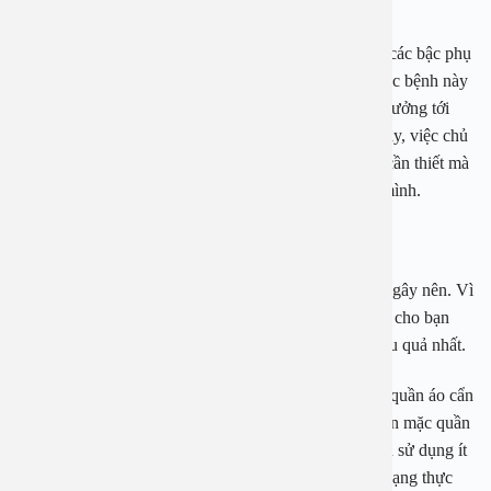
khỏe của trẻ nhỏ.
Tuy bệnh viêm amidan mủ ở trẻ em không lây nhưng các bậc phụ
huynh vẫn nên không để con em mình bị lây nhiễm các bệnh này
từ người khác. Tuy không lây nhiễm nhưng vẫn ảnh hưởng tới
sức khỏe đặc biệt là hệ tai mũi họng của trẻ nhỏ. Vì vậy, việc chủ
động phòng tránh bệnh viêm amidan là điều vô cùng cần thiết mà
bất cứ phụ huynh nào cũng cần làm cho con em của mình.
Bị viêm amidan hốc mủ nên uống thuốc gì?
Viêm amidan mãn tính hốc mủ do nhiều nguyên nhân gây nên. Vì
vậy căn cứ vào từng nguyên nhân các bác sĩ sẽ đưa ra cho bạn
phương pháp điều trị phù hợp và đảm bảo chữa trị hiệu quả nhất.
Nếu bị viêm amidan do thời tiết bạn nên cho con mặc quần áo cẩn
thận khi giao mùa. Đặc biệt vào mùa đông nên cho con mặc quần
áo phù hợp với thời tiết. Ngoài ra, vào mùa hè cho con sử dụng ít
đồ lạnh. Bên cạnh đó nên cho con sử dụng thêm các dạng thực