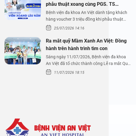
phẫu thuật xoang cùng PGS. TS
Nguyễn Thị Hoài An
Bệnh viện đa khoa An Việt dành tặng khách
hàng voucher 3 triệu đồng khi phẫu thuật
xoang cùng PGS.…
25/07/2026 14:16
Ra mắt quỹ Mầm Xanh An Việt: Đồng
hành trên hành trình tìm con
Sáng ngày 11/07/2026, Bệnh viện đa khoa
An Việt đã tổ chức thành công Lễ ra mắt Quỹ
Mầm Xanh…
11/07/2026 18:15