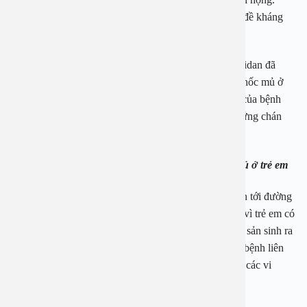
Bệnh thường xuyên xảy ra ở những đối tượng có sức đề kháng
yếu như trẻ nhỏ và người già.
Bệnh viêm amidan dạng mủ ở trẻ em là dạng viêm amidan đã
chuyển sang giai đoạn nặng, mạn tính hình thành các hốc mủ ở
bên trong amidan. Khi bị viêm amidan có mủ hơi thở của bệnh
nhân thường có mùi, khô họng, kèm theo các triệu chứng chán
ăn, sức khỏe yếu, suy dinh dưỡng, chậm phát triển.
1.2 Nguyên nhân gây nên bệnh viêm amidan hốc mủ ở trẻ em
Trẻ em là đối tượng rất dễ mắc phải các bệnh liên quan tới đường
hô hấp đặc biệt là viêm amidan hốc mủ mạn tính. Bởi vì trẻ em có
sức đề kháng yếu, dễ dàng mắc bệnh, cơ thể không tự sản sinh ra
các kháng thể tốt cho cơ thể, đẩy lùi nguy cơ mắc các bệnh liên
quan tới đường hô hấp do đó là đối tượng đầu tiên mà các vi
khuẩn virus tác động đầu tiên.