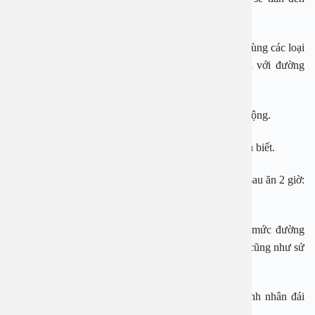
đường huyết tăng cao.
– Thời gian uống thuốc điều trị bệnh đái tháo đường cùng các loại
thuốc khác có thể có hiệu ứng chéo khác nhau đối với đường
huyết người bệnh.
– Tập thể dục không đúng hoặc có lối sống lười vận động.
Các chỉ số đường huyết bệnh nhân đái tháo đường cần biết.
– Đường huyết an toàn trước bữa ăn: 5 – 7,2 mmol/l; sau ăn 2 giờ:
< 10 mmol/l; trước lúc đi ngủ: 6,0 – 8,3 mmol/l.
– Đường huyết không an toàn: >10 mmol/l, đây là mức đường
huyết nguy hiểm, bệnh nhân cần lưu ý đến chế độ ăn cũng như sử
dụng thuốc theo chỉ định của bác sĩ chuyên khoa.
Cách xử lý khi đường huyết không ổn định của bệnh nhân đái
tháo đường.