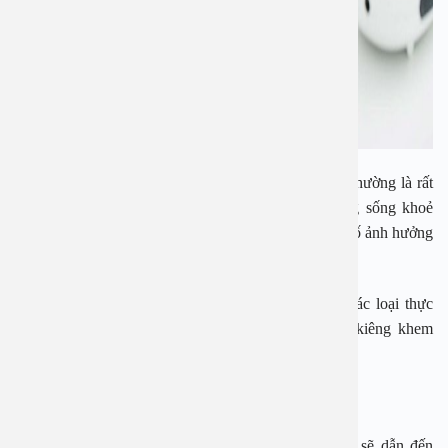
Việc kiểm soát đường huyết ổn định, gần mức bình thường là rất
quan trọng để giúp người mắc bệnh đái tháo đường sống khoẻ
mạnh và phòng tránh được các biến chứng. Các yếu tố ảnh hưởng
tiêu cực đến đường huyết như:
– Người bệnh không tuân thủ chế độ ăn, sử dụng các loại thực
phẩm có chỉ số đường huyết cao hoặc chế độ ăn kiêng khem
không đủ dinh dưỡng.
– Tâm lý căng thẳng.
– Mắc các bệnh cùng lúc với bệnh đái tháo đường sẽ dẫn đến