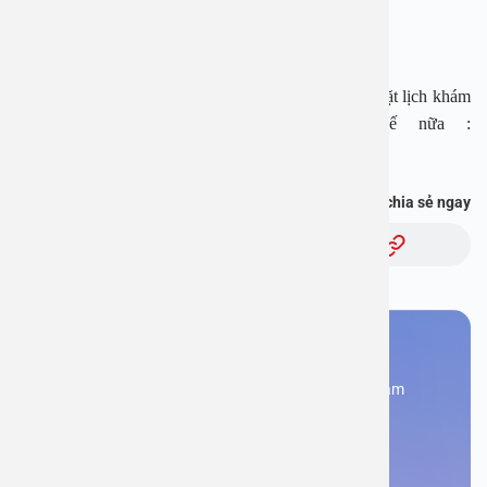
Fanpage:
https://www.facebook.com/benhvienanviet
Tải APP Bệnh viện An Việt để “Tra cứu kết quả – Đặt lịch khám
– Video Call với bác sĩ” và hơn thế nữa :
https://onelink.to/pjmasd
Bạn thấy thông tin này hữu ích, chia sẻ ngay
Chủ đề:
Bạn cần đặt lịch khám
Đăng kí ngay để được các chuyên gia tư vấn và khám
bệnh
Đặt lịch khám