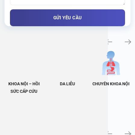
Khám bệnh chuyên khoa
KHOA NỘI – HỒI
DA LIỄU
CHUYÊN KHOA NỘI
SỨC CẤP CỨU
Tin tức