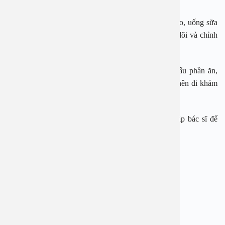
– Khi đường huyết thấp: nên ăn một ít bánh ngọt, kẹo, uống sữa
hoặc nước đường và tốt nhất nên nhập viện để theo dõi và chỉnh
liều thuốc hạ đường huyết.
– Khi đường huyết tăng: nên xem lại chế độ ăn, khẩu phần ăn,
kiểm tra lại có quên uống thuốc hay không, Sau đó nên đi khám
để được tư vấn và điều chỉnh thuốc.
Khi có bất cứ dấu hiệu gì không ổn định cần tới gặp bác sĩ để
được tư vấn và tìm cách giải quyết.
BỆNH VIỆN ĐA KHOA AN VIỆT
Địa chỉ: 1E Trường Chinh, Thanh Xuân, Hà Nội
Hotline: 1900 28 38 – 0965 98 37 73
Website:
www.benhvienanviet.com