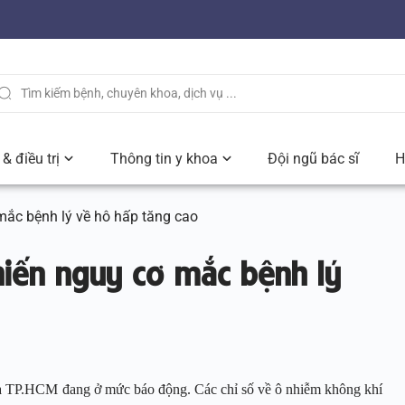
& điều trị
Thông tin y khoa
Đội ngũ bác sĩ
H
mắc bệnh lý về hô hấp tăng cao
iến nguy cơ mắc bệnh lý
 và TP.HCM đang ở mức báo động. Các chỉ số về ô nhiễm không khí