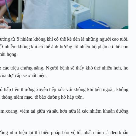
ởng từ ô nhiễm không khí có thể kể đến là những người cao tuổi,
 Ô nhiễm không khí có thể ảnh hưởng tới nhiều bộ phận cơ thể con
 mũi họng.
 các triệu chứng nặng. Người bệnh sẽ thấy khó thở nhiều hơn, ho
ủa đợt cấp sẽ xuất hiện.
 hấp trên thường xuyên tiếp xúc với không khí bên ngoài, không
ệ thống niêm mạc, tế bào đường hô hấp trên.
êm xoang, viêm tai giữa và sâu hơn nữa là các nhiễm khuẩn đường
ường như hiện tại thì biện pháp bảo vệ tốt nhất chính là đeo khẩu