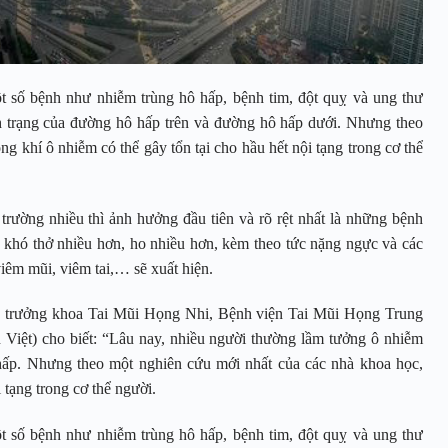
t số bệnh như nhiễm trùng hô hấp, bệnh tim, đột quỵ và ung thư
ình trạng của đường hô hấp trên và đường hô hấp dưới. Nhưng theo
g khí ô nhiễm có thể gây tổn tại cho hầu hết nội tạng trong cơ thể
trường nhiều thì ảnh hưởng đầu tiên và rõ rệt nhất là những bệnh
 khó thở nhiều hơn, ho nhiều hơn, kèm theo tức nặng ngực và các
iêm mũi, viêm tai,… sẽ xuất hiện.
 trưởng khoa Tai Mũi Họng Nhi, Bệnh viện Tai Mũi Họng Trung
Việt) cho biết: “Lâu nay, nhiều người thường lầm tưởng ô nhiễm
hấp. Nhưng theo một nghiên cứu mới nhất của các nhà khoa học,
 tạng trong cơ thể người.
t số bệnh như nhiễm trùng hô hấp, bệnh tim, đột quỵ và ung thư