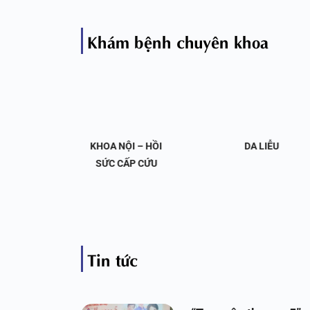
Khám bệnh chuyên khoa
OA NỘI
KHOA NỘI – HỒI
DA LIỄU
 KHỚP
SỨC CẤP CỨU
Tin tức