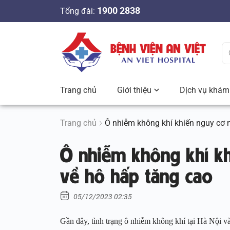
S
1900 2838
Tổng đài:
k
i
p
t
o
c
Trang chủ
Giới thiệu
Dịch vụ khám 
o
n
t
Trang chủ
Ô nhiễm không khí khiến nguy cơ 
e
Ô nhiễm không khí kh
n
t
về hô hấp tăng cao
05/12/2023 02:35
Gần đây, tình trạng ô nhiễm không khí tại Hà Nội