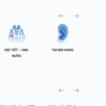
NỘI TIẾT – UNG
TAI MŨI HỌNG
TIẾT 
BƯỚU