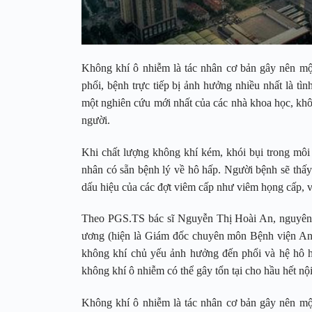
Không khí ô nhiễm là tác nhân cơ bản gây nên mộ
phổi, bệnh trực tiếp bị ảnh hưởng nhiều nhất là t
một nghiên cứu mới nhất của các nhà khoa học, khôn
người.
Khi chất lượng không khí kém, khói bụi trong môi 
nhân có sẵn bệnh lý về hô hấp. Người bệnh sẽ thấy
dấu hiệu của các đợt viêm cấp như viêm họng cấp, v
Theo PGS.TS bác sĩ Nguyễn Thị Hoài An, nguyên
ương (hiện là Giám đốc chuyên môn Bệnh viện An 
không khí chủ yếu ảnh hưởng đến phổi và hệ hô 
không khí ô nhiễm có thể gây tổn tại cho hầu hết nội
Không khí ô nhiễm là tác nhân cơ bản gây nên mộ