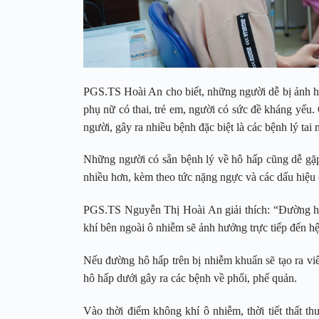
PGS.TS Hoài An cho biết, những người dễ bị ảnh hư
phụ nữ có thai, trẻ em, người có sức đề kháng yếu.
người, gây ra nhiều bệnh đặc biệt là các bệnh lý tai
Những người có sẵn bệnh lý về hô hấp cũng dễ gặp
nhiều hơn, kèm theo tức nặng ngực và các dấu hiệu c
PGS.TS Nguyễn Thị Hoài An giải thích: “Đường hô
khí bên ngoài ô nhiễm sẽ ảnh hưởng trực tiếp đến h
Nếu đường hô hấp trên bị nhiễm khuẩn sẽ tạo ra vi
hô hấp dưới gây ra các bệnh về phổi, phế quản.
Vào thời điểm không khí ô nhiễm, thời tiết thất th