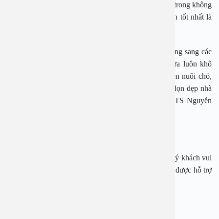
“Môi trường sống của chúng ta chứa chất gây dị ứng trong không
khí tương đối nhiều. Để phòng viêm mũi dị ứng cách tốt nhất là
tránh những tác nhân gây bệnh này.
Để bệnh viêm mũi dị ứng không tái phát hoặc tấn công sang các
thành viên khác trong gia đình, bạn cần giữ nhà cửa luôn khô
sạch và thoáng khí. Trong nhà người bệnh không nên nuôi chó,
mèo, thú cưng, trồng hoa tươi… Cần thường xuyên dọn dẹp nhà
cửa, để phòng thông thoáng, tránh nấm mốc”, PGS.TS Nguyễn
Thị Hoài An khuyến cáo.
Theo báo tiêu dùng
Ngay bây giờ, nếu cần tư vấn, đặt lịch thăm khám, quý khách vui
lòng gọi qua hotline:
1900 28 38
–
0965 98 37 73
để được hỗ trợ
nhanh nhất.
—————————-
BỆNH VIỆN ĐA KHOA AN VIỆT