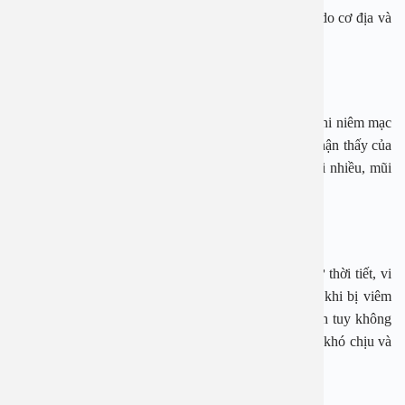
Trong nhiều trường hợp, bệnh viêm mũi mãn tính là do cơ địa và
sẽ rất khó để điều trị hoàn toàn.
Bệnh viêm mũi teo
Một người được chẩn đoán mắc bệnh viêm mũi teo khi niêm mạc
và xương mũi bị teo nhỏ lại. Một số triệu chứng dễ nhận thấy của
viêm mũi teo như hơi thở có mùi hôi, chảy nước mũi nhiều, mũi
biến dạng, chảy máu cam, suy giảm khứu giác,…
Viêm mũi vận mạch
Đây là bệnh lý do các tác nhân bên ngoài gây ra như thời tiết, vi
khuẩn, nhiễm nhấm,…Những dấu hiệu thường thấy khi bị viêm
mũi vận mạch là hắt hơi, ho, nghẹt mũi, đỏ mũi. Bệnh tuy không
nguy hiểm nhưng lại khiến cho người bệnh cảm thấy khó chịu và
ảnh hưởng đến chất lượng cuộc sống.