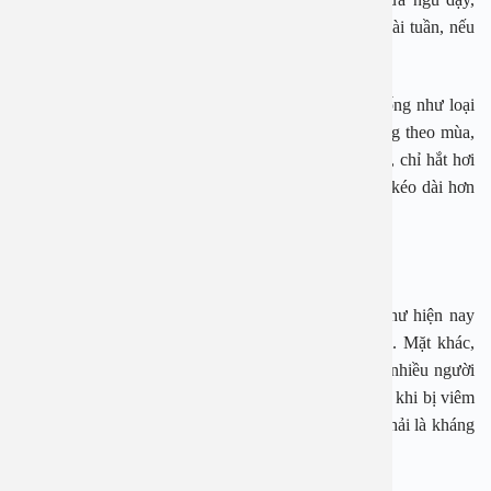
nhưng tối đến lại dịu đi và kéo dài vài ba ngày đến vài tuần, nếu
không được điều trị.
Viêm mũi dị ứng không có chu kỳ có triệu chứng giống như loại
có chu kỳ nhưng khác ở chỗ là bệnh xuất hiện không theo mùa,
không phụ thuộc thời tiết, cơn viêm không kịch phát, chỉ hắt hơi
vài ba lần trong ngày, nhưng nghẹt mũi tăng dần và kéo dài hơn
giữa hai cơn.
Đặc điểm của viêm mũi dị ứng rất hay tái phát.
Theo PGS An khi bị viêm mũi dị ứng do thời tiết như hiện nay
chỉ điều trị tạm thời và hầu như không thể dứt điểm. Mặt khác,
triệu chứng dễ nhầm với các bệnh hô hấp khác nên nhiều người
tự mua thuốc về uống. Đây là sai lầm hại sức khỏe vì khi bị viêm
mũi dị ứng bác sĩ sẽ điều trị thuốc khác chứ không phải là kháng
sinh như mọi người vẫn nghĩ.