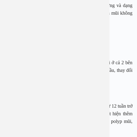
Có thể chia bệnh viêm mũi thành 2 dạng: dạng dị ứng và dạng
không dị ứng. Thông thường, nguyên nhân gây viêm mũi không
dị ứng là do virus gây ra.
Một số dạng viêm mũi không dị ứng
Viêm mũi cấp
Viêm mũi cấp thường xuất hiện tổn thương đồng thời ở cả 2 bên
mũi. Ở giai đoạn đầu, người bệnh có cảm giác nặng đầu, thay đổi
giọng nói, ngửi kém do ngạt mũi gây ra.
Viêm mũi mạn tính
Viêm mũi mãn tính là tình trạng viêm niêm mạc mũi từ 12 tuần trở
lên. Nếu tình trạng kéo dài, người bệnh có thể xuất hiện thêm
nhiều bệnh lý khác như viêm xoang, viêm tai giữa, polyp mũi,
viêm mũi họng,…