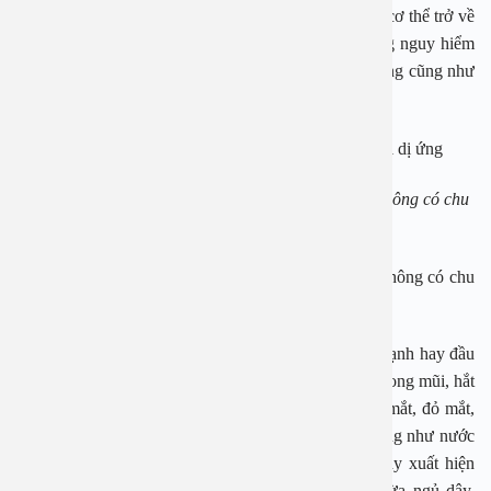
dị ứng thường đến đột ngột, sau đó hết rất nhanh và cơ thể trở về
trạng thái bình thường. Bệnh viêm mũi dị ứng không nguy hiểm
tới tính mạng, nhưng sẽ làm giảm chất lượng cuộc sống cũng như
công việc của bệnh nhân.
Viêm mũi dị ứng có hai loại, loại có chu kỳ và loại không có chu
kỳ. Nguồn ảnh: Hải Phạm
Viêm mũi dị ứng có hai loại, loại có chu kỳ và loại không có chu
kỳ:
Loại có chu kỳ thường xảy ra đột ngột vào đầu mùa lạnh hay đầu
mùa nóng hoặc nóng ẩm. Người bệnh thấy cay cay trong mũi, hắt
hơi liên tục, thêm vào đó có thể thấy ngứa mũi, cay mắt, đỏ mắt,
chảy nước mắt. Tiếp đến là chảy nhiều nước mũi trong như nước
lã. Có cảm giác rát bỏng ở vòm hầu họng. Ban ngày xuất hiện
nhiều cơn như vậy, đặc biệt là vào lúc sáng sớm vừa ngủ dậy,