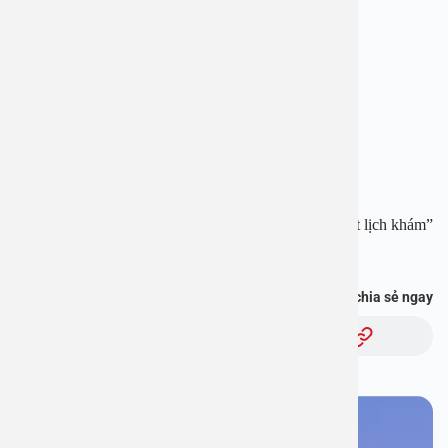
Địa chỉ: 1E Trường Chinh, Thanh Xuân, Hà Nội
Hotline:
1900 28 38
–
0965 98 37 73
Website:
www.benhvienanviet.com
Fanpage:
https://www.facebook.com/benhvienanviet
Tải APP Bệnh viện An Việt để “Tra cứu kết quả – Đặt lịch khám”
và hơn thế nữa :
https://onelink.to/pjmasd
Bạn thấy thông tin này hữu ích, chia sẻ ngay
Chủ đề:
Bạn cần đặt lịch khám