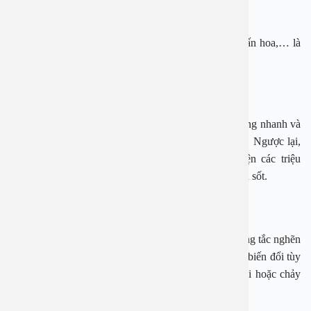
Cách chữa viêm mũi dị ứng hiệu quả
Các tác nhân bên ngoài như môi trường, bụi bẩn, phấn hoa,… là
nguyên nhân gây viêm mũi dị ứng
Triệu chứng
Người bị viêm mũi dị ứng thường xuất hiện triệu chứng nhanh và
đột ngột như hắt hơi, sổ mũi, ngạt mũi và ngứa mũi. Ngược lại,
người bị viêm mũi bình thường sẽ không xuất hiện các triệu
chứng đột ngột nhưng lại nghẹt mũi nhiều, mệt mỏi và sốt.
Phân loại các loại viêm mũi
Viêm mũi là viêm niêm mạc mũi, gây ra các triệu chứng tắc nghẽn
mũi, chảy nước mũi và các triệu chứng liên quan đến biến đổi tùy
theo nguyên nhân (như ngứa, hắt hơi, chảy nước mũi hoặc chảy
mũi mủ, mất ngủ).