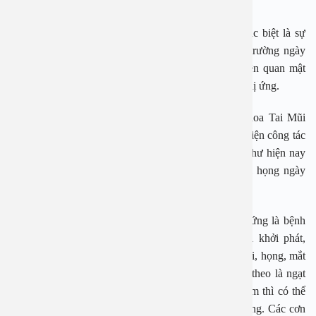
Đặc điểm viêm mũi dị ứng
Viêm mũi dị ứng là bênh khá phổ biến hiện nay đặc biệt là sự
biến đổi khí hậu cũng như tình trạng ô nhiễm môi trường ngày
càng gia tăng, trong khi đó, viêm mũi dị ứng có liên quan mật
thiết với hiện tượng dị ứng, nhất là ở người có cơ địa dị ứng.
PGS.TS Nguyễn Thị Hoài An – Nguyên trưởng khoa Tai Mũi
Họng Nhi – Bệnh viện Tai Mũi Họng Trung ương, hiện công tác
ở Bệnh viện An Việt cho biết, thời tiết chuyển mùa như hiện nay
số bệnh nhân đến viện kiểm tra các bệnh lý tai mũi họng ngày
càng tăng.
Cũng theo PGS Nguyễn Thị Hoài An viêm mũi dị ứng là bệnh
thường gặp nhất trong thời tiết giao mùa. Khi mới khởi phát,
người bị viêm mũi dị ứng có thể cảm thấy ngứa ở mũi, họng, mắt
hay ống tai. Tiếp theo sẽ là những cơn hắt hơi, kèm theo là ngạt
mũi và chảy mũi dịch trong. Nếu bệnh nhân là trẻ em thì có thể
không hắt hơi mà chỉ ngạt mũi và chảy mũi nước trong. Các cơn