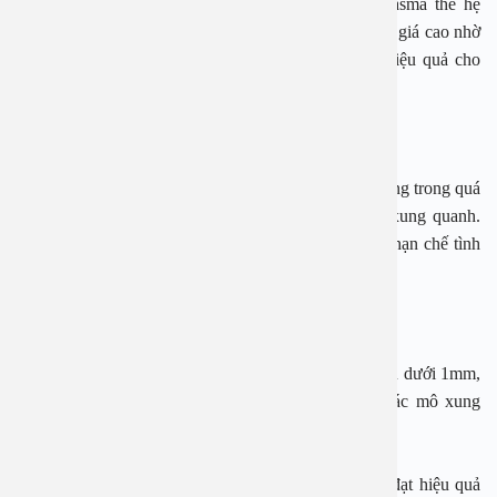
Phương pháp cắt Amidan và nạo VA bằng dao Plasma thế hệ
2024 tại Bệnh viện Đa khoa An Việt đang được đánh giá cao nhờ
những ưu điểm vượt trội, đảm bảo sự an toàn và hiệu quả cho
người bệnh.
Ít đau, ít chảy máu
Công nghệ Plasma hiện đại giúp cầm máu nhanh chóng trong quá
trình thực hiện, giảm thiểu tổn thương đến các mô xung quanh.
Điều này không chỉ giúp giảm đau đáng kể mà còn hạn chế tình
trạng mất máu, đảm bảo an toàn cho người bệnh.
Thời gian phẫu thuật nhanh, hồi phục sớm
Dao Plasma thiết diện mỏng, hàn gắn được mạch máu dưới 1mm,
sử dụng lượng nhiệt thấp, không gây tổn thương các mô xung
quanh
Lưỡi dao được dùng 1 lần và tự huỷ, giúp việc mổ đạt hiệu quả