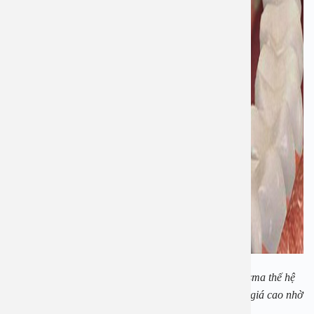
Phương pháp cắt Amidan và nạo VA bằng dao Plasma thế hệ
2024 tại Bệnh viện Đa khoa An Việt đang được đánh giá cao nhờ
những ưu điểm vượt trội