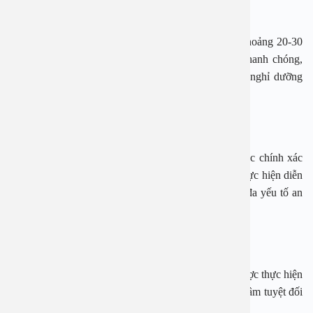
tối đa.
Với dao Plasma thế hệ mới, thời gian thực hiện chỉ khoảng 20-30
phút. Sau phẫu thuật, bệnh nhân có thể hồi phục nhanh chóng,
sớm quay lại sinh hoạt bình thường mà không cần nghỉ dưỡng
lâu.
An toàn và chính xác
Sự hỗ trợ của công nghệ tiên tiến giúp bác sĩ thao tác chính xác
hơn, giảm nguy cơ biến chứng. Đặc biệt, quá trình thực hiện diễn
ra trong môi trường vô trùng tuyệt đối, đảm bảo tối đa yếu tố an
toàn.
Đội ngũ chuyên gia uy tín
Tại Bệnh viện Đa khoa An Việt, các ca phẫu thuật được thực hiện
bởi đội ngũ bác sĩ giàu kinh nghiệm, mang lại sự an tâm tuyệt đối
cho người bệnh.