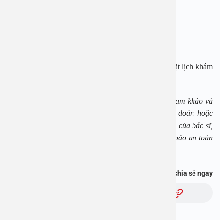
Website: www.benhvienanviet.com
Fanpage: https://www.facebook.com/benhvienanviet
Tải APP Bệnh viện An Việt để “Tra cứu kết quả – Đặt lịch khám
với bác sĩ” và hơn thế nữa : https://onelink.to/pjmasd
*Lưu ý: Các thông tin trên chỉ dành cho mục đích tham khảo và
tra cứu, không thay thế cho việc thăm khám, chẩn đoán hoặc
điều trị y khoa. Người bệnh cần tuân theo hướng dẫn của bác sĩ,
không tự ý thực hiện theo nội dung bài viết để đảm bảo an toàn
cho sức khỏe.
Bạn thấy thông tin này hữu ích, chia sẻ ngay
Chủ đề: