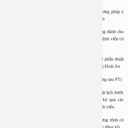
Bệnh viện An Việt mang đến cơ hội trải nghiệm phương pháp y
khoa tiên tiến nhất Công nghệ PLASMA với ưu đãi lớn
Để đáp lại sự tin tưởng và ủng hộ của quý khách hàng dành cho
Bệnh viện đa khoa An Việt trong suốt thời gian qua, bệnh viện có
chương trình:
– Miễn phí bộ xét nghiệm trước mổ cho KH đăng kí phẫu thuật
các bệnh lý về Tai Mũi Họng với PGS.TS Nguyễn Thị Hoài An
– Miễn phí 2 lần tái khám sau ph.ẫu thu.ật (trong 1 tháng sau PT)
Đối tượng áp dụng: Dành cho khách hàng gọi điện đặt lịch trước
qua hotline 1900 2838 – 0965 98 3773 hoặc đăng ký qua các
kênh online: Facebook, website, Zalo, Google của bệnh viện.
Thời gian áp dụng từ: 1/11/2024 – 31/01/2025 (Chương trình có
thể kết thúc sớm hơn thời gian dự kiến nếu đủ số lượng đăng kí).