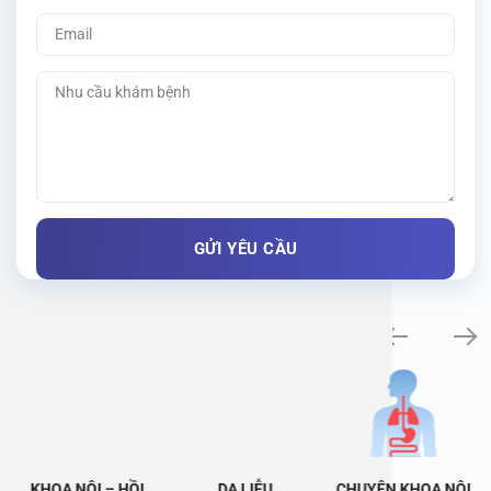
Khám bệnh chuyên khoa
KHOA NỘI – HỒI
DA LIỄU
CHUYÊN KHOA NỘI