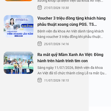
xương khớp tại Bệnh viện đa khoa An Việt
Bệnh viện đa…
27/07/2026 10:30
Voucher 3 triệu đồng tặng khách hàng
phẫu thuật xoang cùng PGS. TS
Nguyễn Thị Hoài An
Bệnh viện đa khoa An Việt dành tặng khách
hàng voucher 3 triệu đồng khi phẫu thuật
xoang cùng PGS.…
25/07/2026 14:16
Ra mắt quỹ Mầm Xanh An Việt: Đồng
hành trên hành trình tìm con
Sáng ngày 11/07/2026, Bệnh viện đa khoa
An Việt đã tổ chức thành công Lễ ra mắt Quỹ
Mầm Xanh…
11/07/2026 18:15