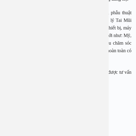
Bệnh viện An Việt tự hào là địa chỉ uy tín, chữa trị phẫu thuật
thành công cho hàng ngàn bệnh nhân mắc các bệnh lý Tai Mũi
Họng. Bệnh viện Đa khoa An Việt sở hữu hệ thống thiết bị, máy
móc hiện đại, đồng bộ từ các nước tiên tiến trên thế giới như: Mỹ,
Nhật, Đức,… đảm bảo phục vụ tốt nhất cho nhu cầu chăm sóc
sức khỏe toàn diện, chuyên sâu. Do vậy khách hàng hoàn toàn có
thể yên tâm khi đặt lịch thăm khám, phẫu thuật tại đây.
Liên hệ ngay hotline 1900 28 38 – 0965 98 37 73 để được tư vấn
miễn phí và đặt lịch thăm khám sớm nhất.
——————-
BỆNH VIỆN ĐA KHOA AN VIỆT
Địa chỉ: 1E Trường Chinh, Thanh Xuân, Hà Nội
Hotline: 1900 28 38 – 0965 98 37 73