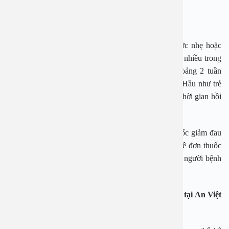
Phẫu thuật cắt amidan có đau không?
Cắt amidan xong, người bệnh có thể thấy đau ở mức nhẹ hoặc
trung bình. Tuy nhiên, một số người bệnh có thể đau nhiều trong
2 ngày đầu sau điều trị. Người lớn thường cần khoảng 2 tuần
phục hồi rồi trở lại ăn uống và làm việc bình thường. Hầu như trẻ
em không đau hoặc chỉ đau nhẹ sau khi cắt amidan, thời gian hồi
phục sớm hơn khoảng 10 ngày.
Trong giai đoạn này, bạn có thể sử dụng các loại thuốc giảm đau
khác nhau một cách tự nhiên. Bác sĩ phẫu thuật sẽ kê đơn thuốc
giảm đau an toàn như acetaminophen, ibuprofen nếu người bệnh
cảm giác đau nhiều khi ăn uống.
Cắt Amidan/nạo VA bằng dao Plasma thế hệ 2024 tại An Việt
với những ưu điểm: