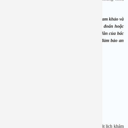
kháng viêm.
Lưu ý: Các thông tin trên chỉ dành cho mục đích tham khảo và
tra cứu, không thay thế cho việc thăm khám, chẩn đoán hoặc
điều trị y khoa. Người bệnh cần tuân theo hướng dẫn của bác
sĩ, không tự ý thực hiện theo nội dung bài viết để đảm bảo an
toàn cho sức khỏe.
BỆNH VIỆN ĐA KHOA AN VIỆT
Địa chỉ: 1E Trường Chinh, Thanh Xuân, Hà Nội
Hotline: 1900 28 38 – 0965 98 37 73
Website:
www.benhvienanviet.com
Fanpage:
https://www.facebook.com/benhvienanviet
Tải APP Bệnh viện An Việt để “Tra cứu kết quả – Đặt lịch khám