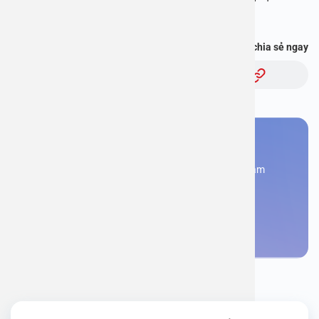
với bác sĩ” và hơn thế nữa :
https://onelink.to/pjmasd
Bạn thấy thông tin này hữu ích, chia sẻ ngay
Chủ đề:
Bạn cần đặt lịch khám
Đăng kí ngay để được các chuyên gia tư vấn và khám
bệnh
Đặt lịch khám