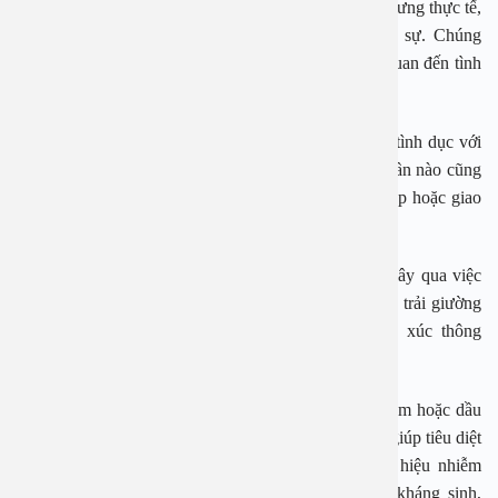
người thường bị rận mu nhất khi quan hệ tình dục. Nhưng thực tế,
rận mu không phải là bệnh hoặc nhiễm trùng thực sự. Chúng
cũng có thể lây truyền theo những cách không liên quan đến tình
dục.
Cách phổ biến nhất mà mọi người bị rận là quan hệ tình dục với
người bị rận. Tuy nhiên, bất kỳ loại tiếp xúc cơ thể gần nào cũng
đủ để lây lan rận, ngay cả khi không có sự thâm nhập hoặc giao
hợp.
Ở một số trường hợp hiếm hoi khác, rận mu có thể lây qua việc
dùng chung đồ dùng cá nhân như khăn tắm hoặc ga trải giường
với người bị rận mu. Rận mu không lây qua tiếp xúc thông
thường, chẳng hạn như bắt tay hoặc ôm.
Phương pháp điều trị chính khi bị rận mu là dùng kem hoặc dầu
gội có tác dụng tiêu diệt rận vào vùng bị ảnh hưởng, giúp tiêu diệt
rận và trứng của chúng. Trong trường hợp có dấu hiệu nhiễm
trùng vết cắn, toàn thân, bác sĩ điều trị sẽ kê đơn kháng sinh,