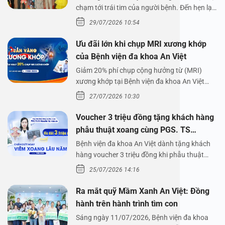
chạm tới trái tim của người bệnh. Đến hẹn lại
lên,…
29/07/2026 10:54
Ưu đãi lớn khi chụp MRI xương khớp
của Bệnh viện đa khoa An Việt
Giảm 20% phí chụp cộng hưởng từ (MRI)
xương khớp tại Bệnh viện đa khoa An Việt
Bệnh viện đa…
27/07/2026 10:30
Voucher 3 triệu đồng tặng khách hàng
phẫu thuật xoang cùng PGS. TS
Nguyễn Thị Hoài An
Bệnh viện đa khoa An Việt dành tặng khách
hàng voucher 3 triệu đồng khi phẫu thuật
xoang cùng PGS.…
25/07/2026 14:16
Ra mắt quỹ Mầm Xanh An Việt: Đồng
hành trên hành trình tìm con
Sáng ngày 11/07/2026, Bệnh viện đa khoa