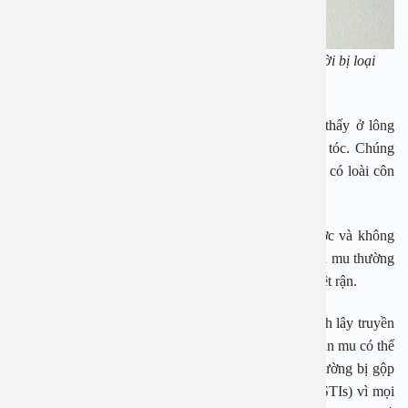
Rận mu ảnh hưởng không nhỏ tới cuộc sống của người bị loại
côn trùng này ký sinh. Ảnh minh họa
Ngoài vùng sinh dục, rận mu còn có thể được tìm thấy ở lông
mày, lông mi, râu, ria mép, ngực, nách, rất ít gặp ở tóc. Chúng
gây ra ngứa ngáy và cảm giác rất khó chịu với người có loài côn
trùng này ký sinh.
Rận mu thường gây ngứa dữ dội nhưng điều trị được và không
gây ra các vấn đề sức khỏe nghiêm trọng. Điều trị rận mu thường
bao gồm các loại dầu gội hoặc kem đặc biệt để tiêu diệt rận.
Nhiều người thắc mắc liệu rận mu có phải là một bệnh lây truyền
qua đường tinh dục hay không? Theo nhiều tài liệu, rận mu có thể
được xem là bệnh lây truyền qua đường tình dục, thường bị gộp
chung với các bệnh lây truyền qua đường tình dục (STIs) vì mọi