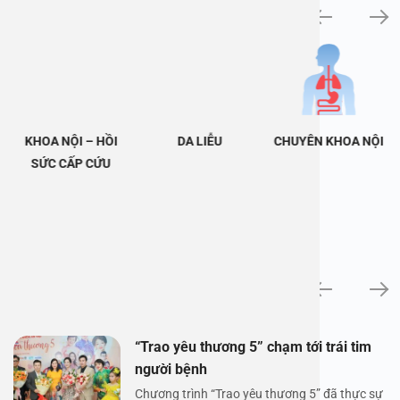
Khám bệnh chuyên khoa
KHOA NỘI – HỒI
DA LIỄU
CHUYÊN KHOA NỘI
SỨC CẤP CỨU
Tin tức
“Trao yêu thương 5” chạm tới trái tim
người bệnh
Chương trình “Trao yêu thương 5” đã thực sự