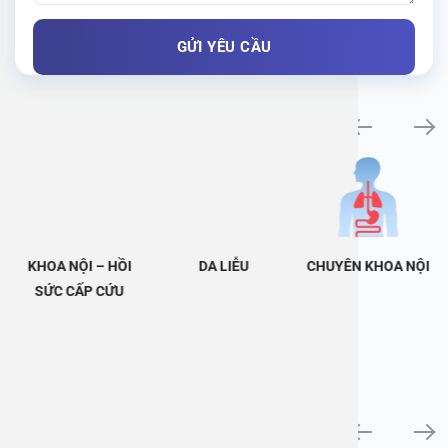
Khám bệnh chuyên khoa
KHOA NỘI – HỒI
DA LIỄU
CHUYÊN KHOA NỘI
SỨC CẤP CỨU
Tin tức