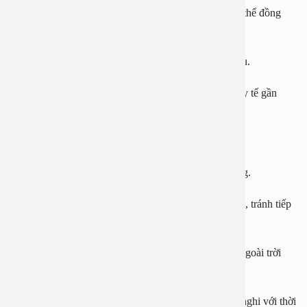
Sử dụng nước lạnh hoặc khăn ướt phủ lên toàn bộ cơ thể đồng
thời dùng quạt thổi vào để tăng cường hạ nhiệt
Cho uống nước ngay nếu còn tỉnh và không nôn nhiều.
Gọi ngay xe cấp cứu để chuyển bệnh nhân đến cơ sở y tế gần
nhất
Để phòng tránh sốc nhiệt người dân cần:
Mặc áo chống nắng, kính bảo hộ khi ra ngoài trời nắng.
Bố trí thời gian làm việc ngoài trời và nghỉ ngơi hợp lý, tránh tiếp
xúc môi trường nhiệt độ cao quá lâu.
Uống đủ nước, tránh mất nước và muối khi làm việc ngoài trời
nóng.
Tăng cường rèn luyện sức khỏe, tăng khả năng thích nghi với thời