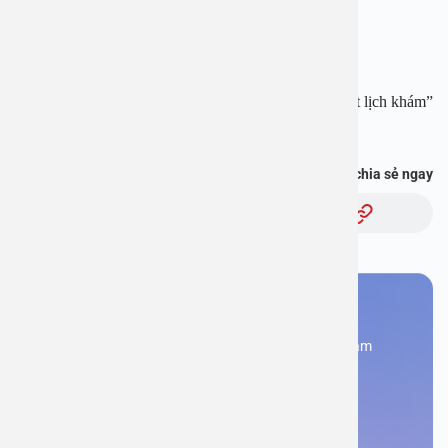
Website:
www.benhvienanviet.com
Fanpage:
https://www.facebook.com/benhvienanviet
Tải APP Bệnh viện An Việt để “Tra cứu kết quả – Đặt lịch khám”
và hơn thế nữa :
https://onelink.to/pjmasd
Bạn thấy thông tin này hữu ích, chia sẻ ngay
Chủ đề:
Bạn cần đặt lịch khám
Đăng kí ngay để được các chuyên gia tư vấn và khám
bệnh
Đặt lịch khám