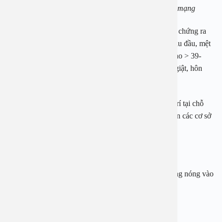
Sốc nhiệt cần chú ý vì có thể nguy hiểm tới tính mạng
Khi bị say nắng, người bệnh có thể xuất hiện các triệu chứng ra
mồ hôi nhiều, đau cơ, yếu cơ, chuột rút, chóng mặt, đau đầu, mệt
mỏi, buồn nôn, nôn hoặc ngất. Nếu có biểu hiện sốt cao > 39-
40oC, da khô, nóng, rối loạn ý thức như mê sảng, co giật, hôn
mê, là biểu hiện tiến triển đến sốc nhiệt.
Đây là tình trạng đe dọa đến tính mạng, cần được xử trí tại chỗ
ngay, đồng thời gọi ngay tới đơn vị cấp cứu để đưa đến các cơ sở
y tế kịp thời.
Cách xử trí khi gặp người bị sốc nhiệt:
Nhanh chóng di chuyển nạn nhân ra khỏi khu vực nắng nóng vào
nơi mát mẻ.
Đặt nạn nhân nằm xuống, cởi bớt quần áo