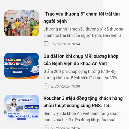
“Trao yêu thương 5” chạm tới trái tim
người bệnh
Chương trình “Trao yêu thương 5” đã thực sự
chạm tới trái tim của người bệnh. Đến hẹn lại
lên,…
29/07/2026 10:54
Ưu đãi lớn khi chụp MRI xương khớp
của Bệnh viện đa khoa An Việt
Giảm 20% phí chụp cộng hưởng từ (MRI)
xương khớp tại Bệnh viện đa khoa An Việt
Bệnh viện đa…
27/07/2026 10:30
Voucher 3 triệu đồng tặng khách hàng
phẫu thuật xoang cùng PGS. TS
Nguyễn Thị Hoài An
Bệnh viện đa khoa An Việt dành tặng khách
hàng voucher 3 triệu đồng khi phẫu thuật
xoang cùng PGS.…
25/07/2026 14:16