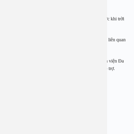
tiết khắc nghiệt.
Tăng cường giáo dục, cảnh báo về tác hại của gắng sức khi trời
nóng.
Huấn luyện, hướng dẫn cách xử trí khi gặp các vấn đề liên quan
đến nắng nóng.
Để được tư vấn, đặt lịch thăm khám sức khỏe tại Bệnh viện Đa
khoa An Việt bạn có thể gọi tới 1900 2838 để được hỗ trợ.
——————————————-
BỆNH VIỆN ĐA KHOA AN VIỆT
Địa chỉ: 1E Trường Chinh, Thanh Xuân, Hà Nội
Hotline: 1900 28 38 – 0965 98 37 73