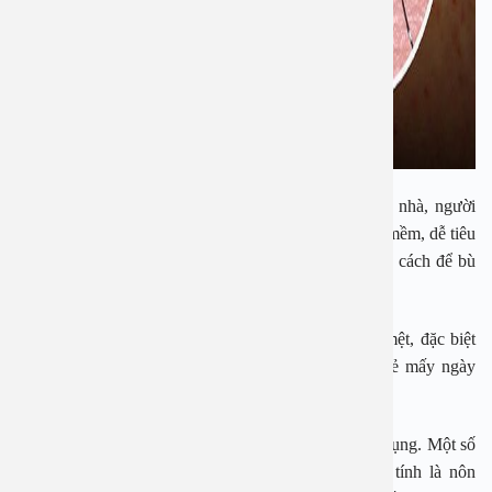
Riêng trường hợp nhẹ, được bác sĩ cho theo dõi tại nhà, người
bệnh cần nghỉ ngơi và uống nhiều nước, ăn các món mềm, dễ tiêu
hóa, hạ sốt bằng Paracetamol hoặc uống Oresol đúng cách để bù
điện giải, lau mát ở vùng nách và bẹn khi sốt cao.
Trẻ bị sốt xuất huyết có các dấu hiệu trở nặng như mệt, đặc biệt
trẻ em, người già có thể lờ đờ, li bì, chậm chạp. Trẻ mấy ngày
trước khóc nhiều, nay lả đi.
Một số bệnh nhân đau tức vùng gan hoặc đau khắp bụng. Một số
bệnh nhân nôn, buồn nôn (nôn 3 lần/8 tiếng được tính là nôn