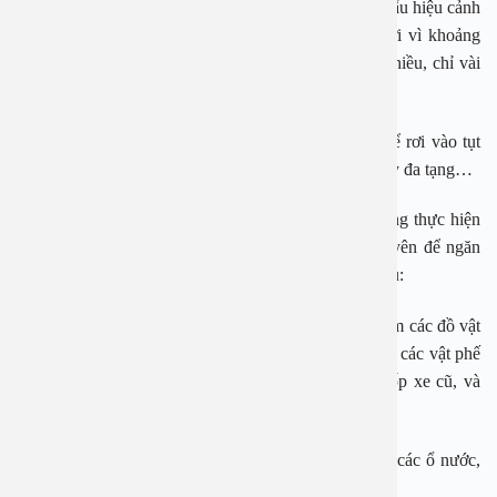
nhiều), chảy máu chân răng… Khi phát hiện những dấu hiệu cảnh
báo phải đến ngay cơ sở y tế để được xử lý kịp thời vì khoảng
thời gian điều trị để bệnh nhân hồi phục không có nhiều, chỉ vài
tiếng.
Nếu giai đoạn này bỏ lỡ 4 – 6 giờ, bệnh nhân có thể rơi vào tụt
huyết áp, sốc, chảy máu không kiểm soát, nguy cơ suy đa tạng…
Các cơ quan y tế kêu gọi mỗi người dân cần chủ động thực hiện
các biện pháp phòng bệnh sốt xuất huyết thường xuyên để ngăn
chặn dịch bùng phát, trong đó chú ý các hoạt động sau:
– Đậy kín các vật dụng dự trữ nước sinh hoạt, thu gom các đồ vật
có thể ứ đọng nước trong và xung quanh nhà, loại bỏ các vật phế
thải có thể đọng nước (như chậu kiểng, bình hoa, lốp xe cũ, và
các dụng cụ chứa nước khác…).
– Dọn dẹp vệ sinh khu vực xung quanh nhà, lấp kín các ổ nước,
dọn sạch rác thải.