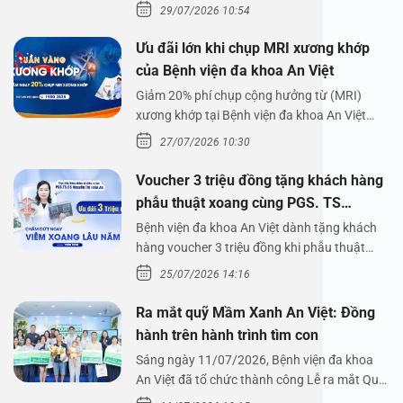
lên,…
29/07/2026 10:54
Ưu đãi lớn khi chụp MRI xương khớp
của Bệnh viện đa khoa An Việt
Giảm 20% phí chụp cộng hưởng từ (MRI)
xương khớp tại Bệnh viện đa khoa An Việt
Bệnh viện đa…
27/07/2026 10:30
Voucher 3 triệu đồng tặng khách hàng
phẫu thuật xoang cùng PGS. TS
Nguyễn Thị Hoài An
Bệnh viện đa khoa An Việt dành tặng khách
hàng voucher 3 triệu đồng khi phẫu thuật
xoang cùng PGS.…
25/07/2026 14:16
Ra mắt quỹ Mầm Xanh An Việt: Đồng
hành trên hành trình tìm con
Sáng ngày 11/07/2026, Bệnh viện đa khoa
An Việt đã tổ chức thành công Lễ ra mắt Quỹ
Mầm Xanh…