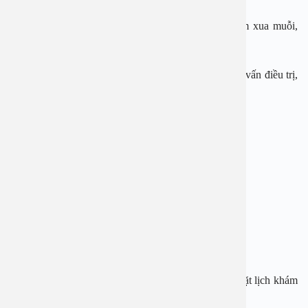
– Ngủ mùng, dùng bình xịt muỗi, hương muỗi, kem xua muỗi,
vợt điện muỗi…
– Khi bị sốt, đến ngay cơ sở y tế để được khám và tư vấn điều trị,
không tự ý điều trị tại nhà.
BỆNH VIỆN ĐA KHOA AN VIỆT
Địa chỉ: 1E Trường Chinh, Thanh Xuân, Hà Nội
Hotline: 1900 28 38 – 0965 98 37 73
Website:
www.benhvienanviet.com
Fanpage:
https://www.facebook.com/benhvienanviet
Tải APP Bệnh viện An Việt để “Tra cứu kết quả – Đặt lịch khám
với bác sĩ” và hơn thế nữa :
https://onelink.to/pjmasd