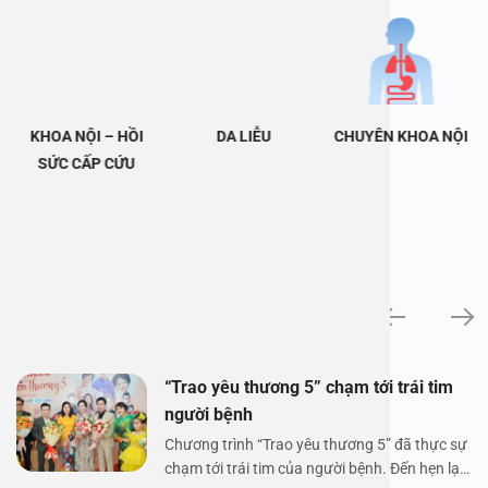
KHOA NỘI – HỒI
DA LIỄU
CHUYÊN KHOA NỘI
SỨC CẤP CỨU
Tin tức
“Trao yêu thương 5” chạm tới trái tim
người bệnh
Chương trình “Trao yêu thương 5” đã thực sự
chạm tới trái tim của người bệnh. Đến hẹn lại