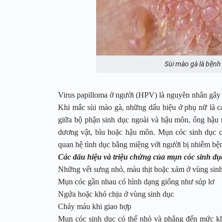
Sùi mào gà là bệnh
Virus papilloma ở người (HPV) là nguyên nhân gây 
Khi mắc sùi mào gà, những dấu hiệu ở phụ nữ là cá
giữa bộ phận sinh dục ngoài và hậu môn, ống hậu 
dương vật, bìu hoặc hậu môn. Mụn cóc sinh dục c
quan hệ tình dục bằng miệng với người bị nhiễm bệ
Các dấu hiệu và triệu chứng của mụn cóc sinh dụ
Những vết sưng nhỏ, màu thịt hoặc xám ở vùng sin
Mụn cóc gần nhau có hình dạng giống như súp lơ
Ngứa hoặc khó chịu ở vùng sinh dục
Chảy máu khi giao hợp
Mụn cóc sinh dục có thể nhỏ và phẳng đến mức kh