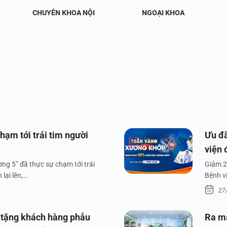
CHUYÊN KHOA NỘI
NGOẠI KHOA
hạm tới trái tim người
Ưu đã
viện 
ng 5” đã thực sự chạm tới trái
Giảm 2
lại lên,…
Bệnh v
27
 tặng khách hàng phẫu
Ra m