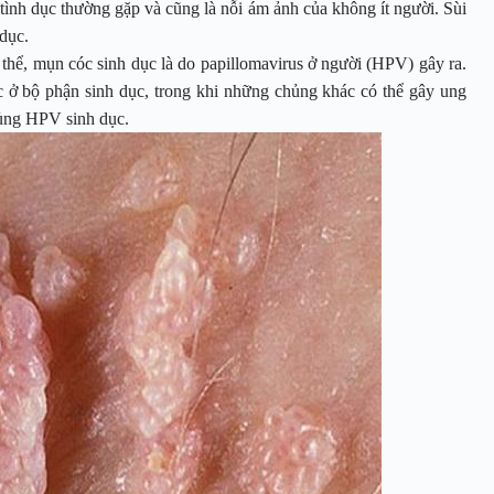
ình dục thường gặp và cũng là nỗi ám ảnh của không ít người. Sùi
 dục.
thể, mụn cóc sinh dục là do papillomavirus ở người (HPV) gây ra.
 ở bộ phận sinh dục, trong khi những chủng khác có thể gây ung
hủng HPV sinh dục.