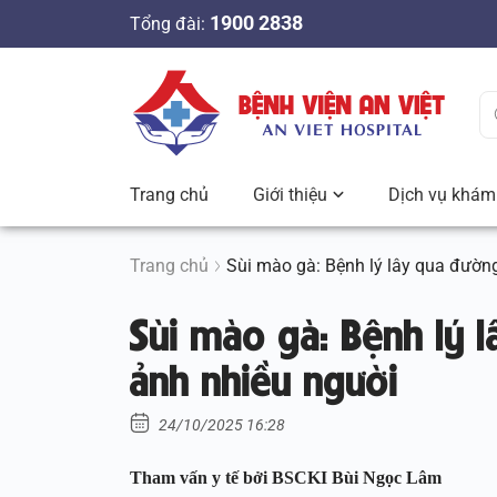
S
1900 2838
Tổng đài:
k
i
p
t
o
c
Trang chủ
Giới thiệu
Dịch vụ khám 
o
n
t
Trang chủ
Sùi mào gà: Bệnh lý lây qua đườn
e
Sùi mào gà: Bệnh lý 
n
t
ảnh nhiều người
24/10/2025 16:28
Tham vấn y tế bởi BSCKI Bùi Ngọc Lâm