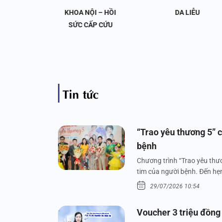
OA NỘI
KHOA NỘI – HỒI
DA LIỄU
 KHỚP
SỨC CẤP CỨU
Tin tức
“Trao yêu thương 5” c
bệnh
Chương trình “Trao yêu thươ
tim của người bệnh. Đến hẹn 
29/07/2026 10:54
Voucher 3 triệu đồng