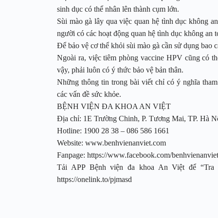
sinh dục có thể nhân lên thành cụm lớn.
Sùi mào gà lây qua việc quan hệ tình dục không an
người có các hoạt động quan hệ tình dục không an 
Để bảo vệ cơ thể khỏi sùi mào gà cần sử dụng bao c
Ngoài ra, việc tiêm phòng vaccine HPV cũng có thể 
vậy, phải luôn có ý thức bảo vệ bản thân.
Những thông tin trong bài viết chỉ có ý nghĩa tha
các vấn đề sức khỏe.
BỆNH VIỆN ĐA KHOA AN VIỆT
Địa chỉ: 1E Trường Chinh, P. Tương Mai, TP. Hà N
Hotline: 1900 28 38 – 086 586 1661
Website: www.benhvienanviet.com
Fanpage: https://www.facebook.com/benhvienanvie
Tải APP Bệnh viện đa khoa An Việt để “Tra c
https://onelink.to/pjmasd