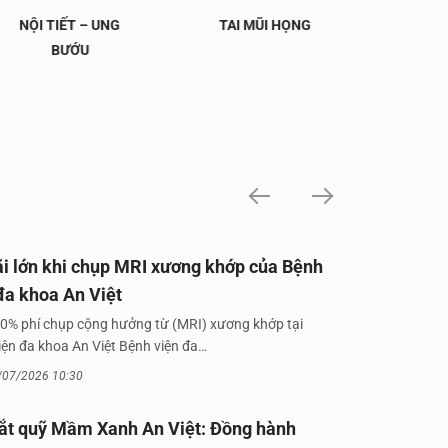
NỘI TIẾT – UNG
TAI MŨI HỌNG
TIẾT 
BƯỚU
i lớn khi chụp MRI xương khớp của Bệnh
đa khoa An Việt
0% phí chụp cộng hưởng từ (MRI) xương khớp tại
iện đa khoa An Việt Bệnh viện đa…
/07/2026 10:30
ắt quỹ Mầm Xanh An Việt: Đồng hành