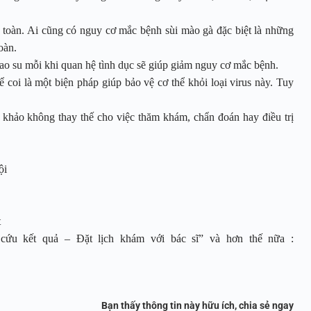
 toàn. Ai cũng có nguy cơ mắc bệnh sùi mào gà đặc biệt là những
toàn.
ao su mỗi khi quan hệ tình dục sẽ giúp giảm nguy cơ mắc bệnh.
coi là một biện pháp giúp bảo vệ cơ thể khỏi loại virus này. Tuy
m khảo không thay thế cho việc thăm khám, chẩn đoán hay điều trị
ội
t
ứu kết quả – Đặt lịch khám với bác sĩ” và hơn thế nữa :
Bạn thấy thông tin này hữu ích, chia sẻ ngay