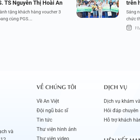
S. TS Nguyễn Thị Hoài An
trên 
dành tặng khách hàng voucher 3
Sáng n
xoang cùng PGS.…
chức t
11
VỀ CHÚNG TÔI
DỊCH VỤ
Về An Việt
Dịch vụ khám và 
Đội ngũ bác sĩ
Hỏi đáp chuyên 
Tin tức
Hỗ trợ khách hà
Thư viện hình ảnh
ạch và
LIÊN KẾT MẠ
Thư viện video
012