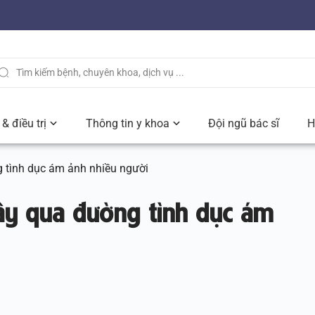
& điều trị
Thông tin y khoa
Đội ngũ bác sĩ
H
g tình dục ám ảnh nhiều người
lây qua đường tình dục ám