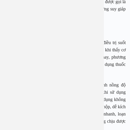
ra và hình thành nên u bướu ở cổ (trường hợp này còn được gọi là
bướu cổ do suy giáp). Vì thế, để kiểm soát tốt hội chứng suy giáp
thì cần tác động vào “phần gốc” này.
Phương pháp điều trị suy giáp hiện nay
Chuyên gia nội tiết cho biết, suy giáp thường phải điều trị suốt
đời, do vậy, người mắc không được tự ý ngưng thuốc khi thấy cơ
thể đã khỏe hơn trừ khi nhận được chỉ định. Hiện nay, phương
pháp thường được áp dụng để điều trị suy giáp là sử dụng thuốc
hormone.
Ưu điểm của loại thuốc này là có thể giúp ổn định nồng độ
hormone tuyến giáp ở mức cho phép. Tuy nhiên, khi sử dụng
hormone thay thế kéo dài có thể tiềm ẩn một số tác dụng không
mong muốn, bao gồm: Sụt cân, đánh trống ngực, hồi hộp, dễ kích
thích, tiêu chảy, co cứng bụng, vã mồ hôi, nhịp tim nhanh, loạn
nhịp tim, đau thắt ngực, run, đau đầu, mất ngủ, không chịu được
nóng, sốt,…