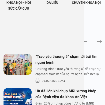
KHOA NỘI – HỒI
DA LIỄU
CHUYÊN KHOA NỘI
SỨC CẤP CỨU
Tin tức
“Trao yêu thương 5” chạm tới trái tim
người bệnh
Chương trình “Trao yêu thương 5” đã thực sự
chạm tới trái tim của người bệnh. Đến hẹn lại
lên,…
29/07/2026 10:54
Ưu đãi lớn khi chụp MRI xương khớp
của Bệnh viện đa khoa An Việt
Giảm 20% phí chụp cộng hưởng từ (MRI)