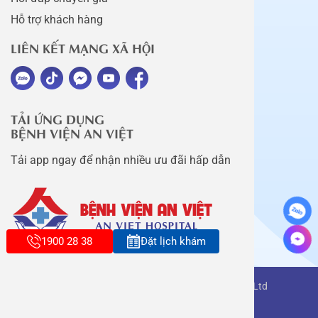
Hỗ trợ khách hàng
LIÊN KẾT MẠNG XÃ HỘI
TẢI ỨNG DỤNG
BỆNH VIỆN AN VIỆT
Tải app ngay để nhận nhiều ưu đãi hấp dẫn
1900 28 38
Đặt lịch khám
Copyright belongs to An Viet Thang Long Co., Ltd
Terms of use
Sitemap