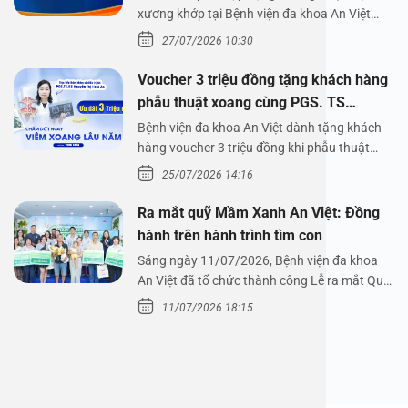
xương khớp tại Bệnh viện đa khoa An Việt
Bệnh viện đa…
27/07/2026 10:30
Voucher 3 triệu đồng tặng khách hàng
phẫu thuật xoang cùng PGS. TS
Nguyễn Thị Hoài An
Bệnh viện đa khoa An Việt dành tặng khách
hàng voucher 3 triệu đồng khi phẫu thuật
xoang cùng PGS.…
25/07/2026 14:16
Ra mắt quỹ Mầm Xanh An Việt: Đồng
hành trên hành trình tìm con
Sáng ngày 11/07/2026, Bệnh viện đa khoa
An Việt đã tổ chức thành công Lễ ra mắt Quỹ
Mầm Xanh…
11/07/2026 18:15