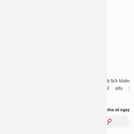
BỆNH VIỆN ĐA KHOA AN VIỆT
Địa chỉ: 1E Trường Chinh, Thanh Xuân, Hà Nội
Hotline: 1900 28 38 – 0965 98 37 73
Website:
www.benhvienanviet.com
Fanpage:
https://www.facebook.com/benhvienanviet
Tải APP Bệnh viện An Việt để “Tra cứu kết quả – Đặt lịch khám
– Video Call với bác sĩ” và hơn thế nữa :
https://onelink.to/pjmasd
Bạn thấy thông tin này hữu ích, chia sẻ ngay
Chủ đề: