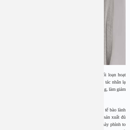
Tuy nhiên, khi hệ miễn dịch bị suy yếu, dẫn đến rối loạn hoạt
động nên đã nhận nhầm các tế bào, mô tuyến giáp là tác nhân lạ
nên sản xuất kháng thể tự sinh tấn công, phá hủy chúng, làm giảm
nồng độ hormone tuyến giáp.
Nhằm duy trì hoạt động bình thường của cơ thể, các tế bào lành
còn lại của tuyến giáp phải hoạt động nhiều hơn để sản xuất đủ
lượng hormone cần thiết, khiến cho cơ quan nội tiết này phình to