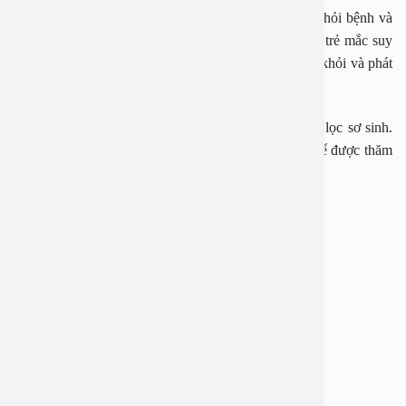
Nếu trẻ mắc suy giáp bẩm sinh thì không thể chữa khỏi bệnh và
cần sử dụng hormone thay thế đến suốt đời. Đối với trẻ mắc suy
giáp thứ phát, nếu được phát hiện sớm có thể điều trị khỏi và phát
triển bình thường.
Suy giáp ở trẻ có thể phát hiện sớm thông qua sàng lọc sơ sinh.
Các bà mẹ mang thai cần tới cơ sở y tế thăm khám để được thăm
khám và phát hiện những bất thường kịp thời.
BỆNH VIỆN ĐA KHOA AN VIỆT
Địa chỉ: 1E Trường Chinh, Thanh Xuân, Hà Nội
Hotline: 1900 28 38 – 0965 98 37 73
Website:
www.benhvienanviet.com
Fanpage:
https://www.facebook.com/benhvienanviet