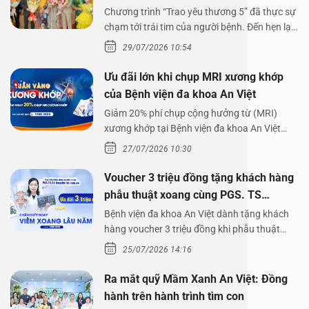
Chương trình “Trao yêu thương 5” đã thực sự
chạm tới trái tim của người bệnh. Đến hẹn lại
lên,…
29/07/2026 10:54
Ưu đãi lớn khi chụp MRI xương khớp
của Bệnh viện đa khoa An Việt
Giảm 20% phí chụp cộng hưởng từ (MRI)
xương khớp tại Bệnh viện đa khoa An Việt
Bệnh viện đa…
27/07/2026 10:30
Voucher 3 triệu đồng tặng khách hàng
phẫu thuật xoang cùng PGS. TS
Nguyễn Thị Hoài An
Bệnh viện đa khoa An Việt dành tặng khách
hàng voucher 3 triệu đồng khi phẫu thuật
xoang cùng PGS.…
25/07/2026 14:16
Ra mắt quỹ Mầm Xanh An Việt: Đồng
hành trên hành trình tìm con