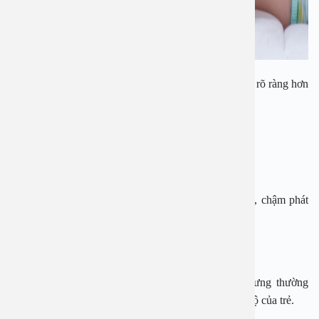
Ở trẻ sau sinh và trẻ nhỏ, suy giáp có những biểu hiện rõ ràng hơn
như:
– Mọc răng chậm, tóc dễ gãy và khô
– Da khô, táo bón và mệt mỏi
– Phát triển chậm hơn bình thường như chậm biết đi, chậm phát
triển chiều cao, cân nặng…
– Không nhạy cảm, thờ ơ với tiếng động
Ở giai đoạn này, triệu chứng có thể đã rõ ràng nhưng thường
bệnh đã ở giai đoạn muộn và có ảnh hưởng đến não bộ của trẻ.