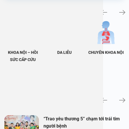
Khám bệnh chuyên khoa
KHOA NỘI – HỒI
DA LIỄU
CHUYÊN KHOA NỘI
SỨC CẤP CỨU
Tin tức
“Trao yêu thương 5” chạm tới trái tim
người bệnh