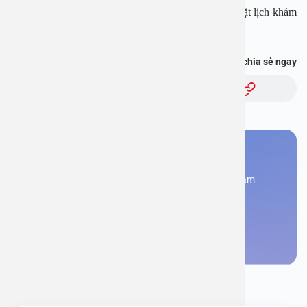
Tải APP Bệnh viện An Việt để “Tra cứu kết quả – Đặt lịch khám
với bác sĩ” và hơn thế nữa :
https://onelink.to/pjmasd
Bạn thấy thông tin này hữu ích, chia sẻ ngay
Chủ đề:
Bạn cần đặt lịch khám
Đăng kí ngay để được các chuyên gia tư vấn và khám
bệnh
Đặt lịch khám