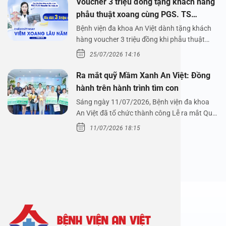
Voucher 3 triệu đồng tặng khách hàng
phẫu thuật xoang cùng PGS. TS
Nguyễn Thị Hoài An
Bệnh viện đa khoa An Việt dành tặng khách
hàng voucher 3 triệu đồng khi phẫu thuật
xoang cùng PGS.…
25/07/2026 14:16
Ra mắt quỹ Mầm Xanh An Việt: Đồng
hành trên hành trình tìm con
Sáng ngày 11/07/2026, Bệnh viện đa khoa
An Việt đã tổ chức thành công Lễ ra mắt Quỹ
Mầm Xanh…
11/07/2026 18:15