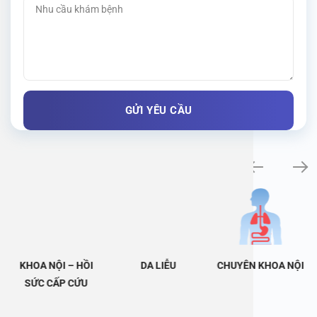
Khám bệnh chuyên khoa
KHOA NỘI – HỒI
DA LIỄU
CHUYÊN KHOA NỘI
SỨC CẤP CỨU