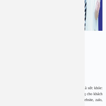
Hệ thống máy móc được đầu tư hiện đại
Đội ngũ y bác sĩ giàu kinh nghiệm
Đa dạng các gói tầm soát, đáp ứng mọi nhu cầu
Thủ tục nhanh gọn, kết quả chính xác
Tiết kiệm chi phí
Tri ân khách hàng, An Việt tặng khách hàng món quà sức khỏe:
Giảm 20% chi phí các gói tầm soát ung thư. Áp dụng cho khách
hàng đặt lịch qua các kênh online của bệnh viện: website, zalo,
hotline, facebook.