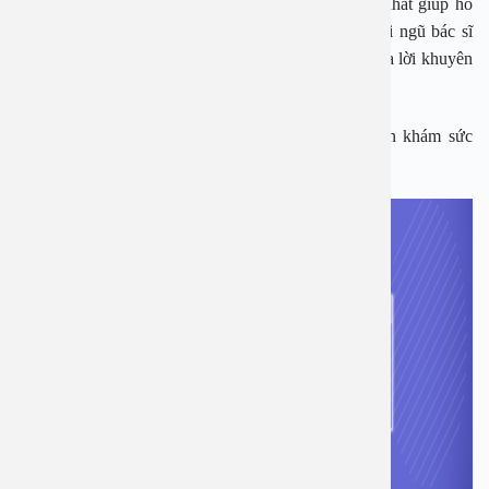
thiết bị hiện đại, luôn cập nhật công nghệ tiên tiến nhất giúp hỗ
trợ, đưa ra kết quả chính xác nhất. Bên cạnh đó, đội ngũ bác sĩ
đầu ngành có chuyên môn giỏi tư vấn tận tình, đưa ra lời khuyên
cũng như phác đồ điều trị tốt cho bệnh nhân.
Bạn có thể hoàn toàn yên tâm và tin tưởng khi đến khám sức
khỏe và tầm soát ung thư tại bệnh viện An Việt: