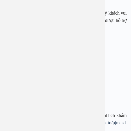
Ngay bây giờ, nếu cần tư vấn, đặt lịch thăm khám, quý khách vui
lòng gọi qua hotline:
1900 28 38
–
0965 98 37 73
để được hỗ trợ
nhanh nhất.
—————————-
BỆNH VIỆN ĐA KHOA AN VIỆT
Địa chỉ: 1E Trường Chinh, Thanh Xuân, Hà Nội
Hotline:
1900 28 38
–
0965 98 37 73
Website:
www.benhvienanviet.com
Fanpage:
https://www.facebook.com/benhvienanviet
Tải APP Bệnh viện An Việt để “Tra cứu kết quả – Đặt lịch khám
– Video Call với bác sĩ” và hơn thế nữa :
https://onelink.to/pjmasd