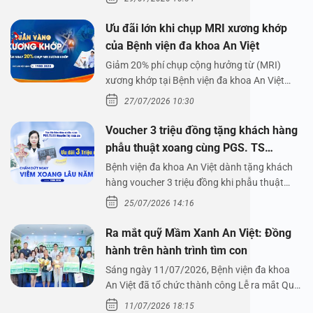
Ưu đãi lớn khi chụp MRI xương khớp
của Bệnh viện đa khoa An Việt
Giảm 20% phí chụp cộng hưởng từ (MRI)
xương khớp tại Bệnh viện đa khoa An Việt
Bệnh viện đa…
27/07/2026 10:30
Voucher 3 triệu đồng tặng khách hàng
phẫu thuật xoang cùng PGS. TS
Nguyễn Thị Hoài An
Bệnh viện đa khoa An Việt dành tặng khách
hàng voucher 3 triệu đồng khi phẫu thuật
xoang cùng PGS.…
25/07/2026 14:16
Ra mắt quỹ Mầm Xanh An Việt: Đồng
hành trên hành trình tìm con
Sáng ngày 11/07/2026, Bệnh viện đa khoa
An Việt đã tổ chức thành công Lễ ra mắt Quỹ
Mầm Xanh…
11/07/2026 18:15