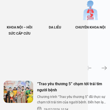
KHOA NỘI – HỒI
DA LIỄU
CHUYÊN KHOA NỘI
SỨC CẤP CỨU
Tin tức
“Trao yêu thương 5” chạm tới trái tim
người bệnh
Chương trình “Trao yêu thương 5” đã thực sự
chạm tới trái tim của người bệnh. Đến hẹn lại
lên,…
29/07/2026 10:54