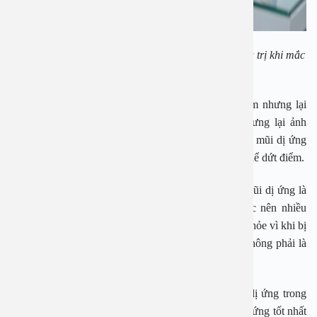
Bác sĩ Hà Tố Như tư vấn cho bệnh nhân về cách điều trị khi mắc
viêm mũi họng
Các triệu chứng của viêm mũi dị ứng có thể hết sớm nhưng lại
thường xuyên xuất hiện, không quá nguy hiểm nhưng lại ảnh
hưởng tới cuộc sống thường nhật. Hiện điều trị viêm mũi dị ứng
như hiện nay chỉ điều trị tạm thời và hầu như không thể dứt điểm.
Theo bác sĩ Hà Tố Như, một lưu ý với bệnh viêm mũi dị ứng là
các triệu chứng dễ nhầm với các bệnh hô hấp khác nên nhiều
người tự mua thuốc về uống. Đây là sai lầm hại sức khỏe vì khi bị
viêm mũi dị ứng, bác sĩ sẽ điều trị thuốc khác chứ không phải là
kháng sinh như mọi người vẫn nghĩ.
Hiện môi trường sống của chúng ta chứa chất gây dị ứng trong
không khí tương đối nhiều. Cách phòng viêm mũi dị ứng tốt nhất