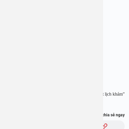
hoàn toàn miễn phí.
——————————————-
BỆNH VIỆN ĐA KHOA AN VIỆT
Địa chỉ: 1E Trường Chinh, Thanh Xuân, Hà Nội
Hotline: 1900 28 38 – 0965 98 37 73
Website:
www.benhvienanviet.com
Fanpage:
https://www.facebook.com/benhvienanviet
Tải APP Bệnh viện An Việt để “Tra cứu kết quả – Đặt lịch khám”
và hơn thế nữa :
https://onelink.to/pjmasd
Bạn thấy thông tin này hữu ích, chia sẻ ngay
Chủ đề: