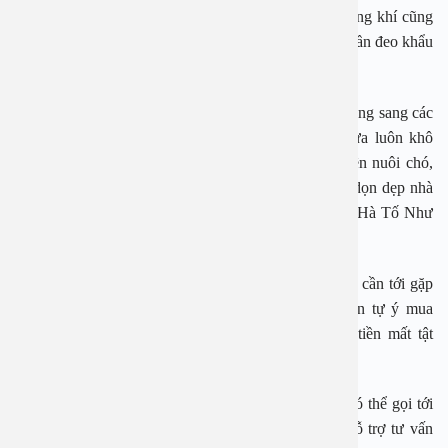
là tránh những tác nhân gây bệnh này. Ô nhiễm không khí cũng
làm cho tình trạng viêm mũi dị ứng nặng hơn, vì thế cần đeo khẩu
trang khi ra ngoài.
“Để bệnh viêm mũi dị ứng không tái phát hoặc tấn công sang các
thành viên khác trong gia đình, bạn cần giữ nhà cửa luôn khô
sạch và thoáng khí. Trong nhà người bệnh không nên nuôi chó,
mèo, thú cưng, trồng hoa tươi… Cần thường xuyên dọn dẹp nhà
cửa, để phòng thông thoáng, tránh nấm mốc”, bác sĩ Hà Tố Như
cho hay.
Ngoài ra, bác sĩ còn khuyên, khi bị viêm mũi dị ứng cần tới gặp
bác sĩ chuyên khoa để được điều trị chứ không nên tự ý mua
thuốc hay nghe theo các mẹo trên mạng để tránh tiền mất tật
mang.
Nếu cần tư vấn thêm hoặc đặt lịch thăm khám bạn có thể gọi tới
tổng đài 1900 2838 hoặc 0965 98 37 73 để được hỗ trợ tư vấn