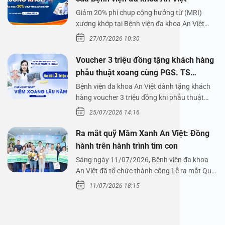
Giảm 20% phí chụp cộng hưởng từ (MRI)
xương khớp tại Bệnh viện đa khoa An Việt
Bệnh viện đa…
27/07/2026 10:30
Voucher 3 triệu đồng tặng khách hàng
phẫu thuật xoang cùng PGS. TS
Nguyễn Thị Hoài An
Bệnh viện đa khoa An Việt dành tặng khách
hàng voucher 3 triệu đồng khi phẫu thuật
xoang cùng PGS.…
25/07/2026 14:16
Ra mắt quỹ Mầm Xanh An Việt: Đồng
hành trên hành trình tìm con
Sáng ngày 11/07/2026, Bệnh viện đa khoa
An Việt đã tổ chức thành công Lễ ra mắt Quỹ
Mầm Xanh…
11/07/2026 18:15