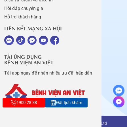
Hỏi đáp chuyên gia
Hỗ trợ khách hàng
LIÊN KẾT MẠNG XÃ HỘI
TẢI ỨNG DỤNG
BỆNH VIỆN AN VIỆT
Tải app ngay để nhận nhiều ưu đãi hấp dẫn
1900 28 38
Đặt lịch khám
Copyright belongs to An Viet Thang Long Co., Ltd