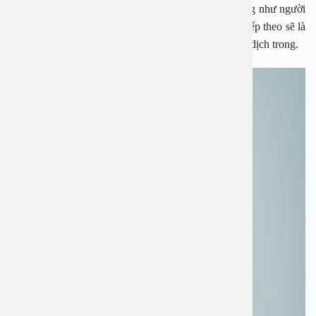
Viêm mũi dị ứng thường khởi phát với các triệu chứng như người
bệnh cảm thấy ngứa ở mũi, họng, mắt hay ống tai. Tiếp theo sẽ là
những cơn hắt hơi, kèm theo là ngạt mũi và chảy mũi dịch trong.