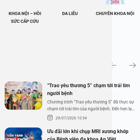
KHOA NỘI – HỒI
DA LIỄU
CHUYÊN KHOA NỘI
SỨC CẤP CỨU
Tin tức
“Trao yêu thương 5” chạm tới trái tim
người bệnh
Chương trình “Trao yêu thương 5” đã thực sự
chạm tới trái tim của người bệnh. Đến hẹn lại
lên,…
29/07/2026 10:54
Ưu đãi lớn khi chụp MRI xương khớp
của Bệnh viện đa khoa An Việt