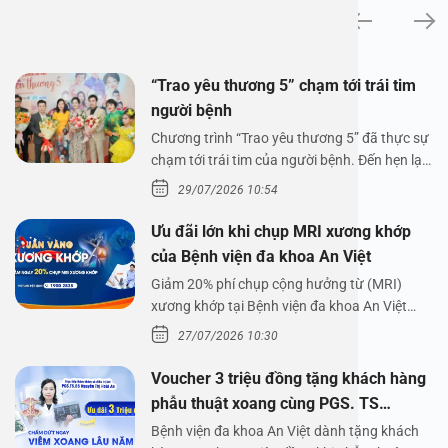
Tin tức
“Trao yêu thương 5” chạm tới trái tim
người bệnh
Chương trình “Trao yêu thương 5” đã thực sự
chạm tới trái tim của người bệnh. Đến hẹn lại
lên,…
29/07/2026 10:54
Ưu đãi lớn khi chụp MRI xương khớp
của Bệnh viện đa khoa An Việt
Giảm 20% phí chụp cộng hưởng từ (MRI)
xương khớp tại Bệnh viện đa khoa An Việt
Bệnh viện đa…
27/07/2026 10:30
Voucher 3 triệu đồng tặng khách hàng
phẫu thuật xoang cùng PGS. TS
Nguyễn Thị Hoài An
Bệnh viện đa khoa An Việt dành tặng khách