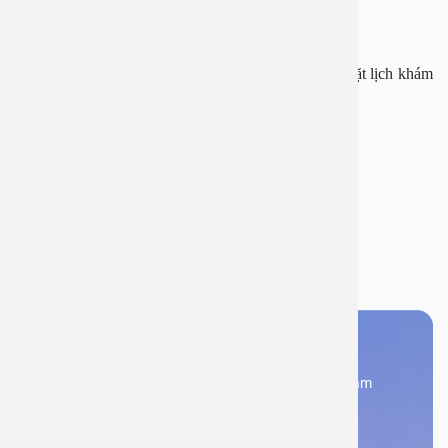
Website: www.benhvienanviet.com
Fanpage: https://www.facebook.com/benhvienanviet
Tải APP Bệnh viện An Việt để “Tra cứu kết quả – Đặt lịch khám
với bác sĩ” và hơn thế nữa : https://onelink.to/pjmasd
Chủ đề:
bệnh viện đa khoa An Việt
viêm mũi cấp tính
Bạn thấy thông tin này hữu ích, chia sẻ ngay
Bạn cần đặt lịch khám
Đăng kí ngay để được các chuyên gia tư vấn và khám
bệnh