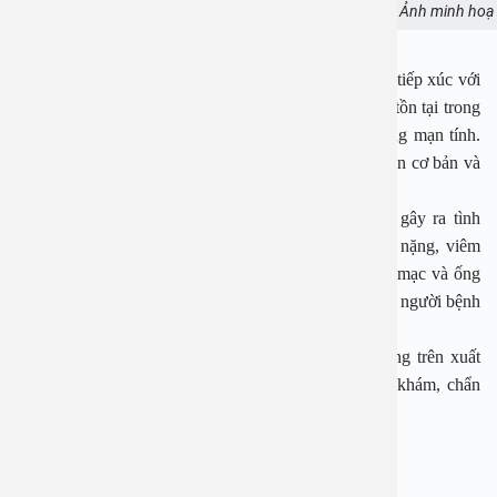
Viêm mũi cấp tính là bệnh lý không hiếm gặp. Ảnh minh hoạ
Viêm mũi cấp tính thường xảy ra sau khi người bệnh tiếp xúc với
các tác nhân lây nhiễm, trong khi viêm mũi mạn tính tồn tại trong
thời gian dài, thường do dị ứng theo mùa hoặc dị ứng mạn tính.
Điều trị viêm mũi cấp tính phụ thuộc vào nguyên nhân cơ bản và
có thể khác nhau tùy theo từng cá nhân.
Viêm mũi cấp tính nếu không được điều trị có thể gây ra tình
trạng viêm da vùng mũi và môi trên, viêm tai giữa nặng, viêm
đường hô hấp dưới, viêm xoang cạnh mũi, viêm kết mạc và ống
lệ và hiếm gặp hơn là viêm màng nào. Cuộc sống của người bệnh
vì thế bị ảnh hưởng không nhỏ.
Với tình trạng viêm mũi cấp tính, nếu các triệu chứng trên xuất
hiện hãy tới gặp bác sĩ chuyên khoa để được thăm khám, chẩn
đoán và điều trị.
BỆNH VIỆN ĐA KHOA AN VIỆT
Địa chỉ: 1E Trường Chinh, Thanh Xuân, Hà Nội
Hotline: 1900 28 38 – 0967 339 633