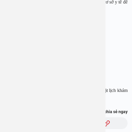
phòng hoặc trễ lịch tiêm theo hẹn, cần đến ngay các cơ sở y tế để
được tư vấn và tiêm phòng đầy đủ.
BỆNH VIỆN ĐA KHOA AN VIỆT
Địa chỉ: 1E Trường Chinh, Thanh Xuân, Hà Nội
Hotline: 1900 28 38 – 0965 98 37 73
Website:
www.benhvienanviet.com
Fanpage:
https://www.facebook.com/benhvienanviet
Tải APP Bệnh viện An Việt để “Tra cứu kết quả – Đặt lịch khám
với bác sĩ” và hơn thế nữa :
https://onelink.to/pjmasd
Bạn thấy thông tin này hữu ích, chia sẻ ngay
Chủ đề: