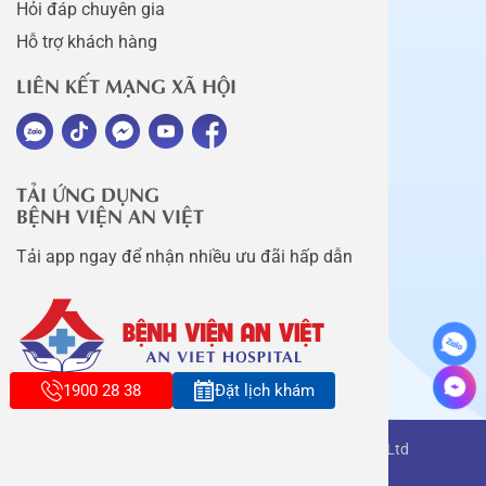
Hỏi đáp chuyên gia
Hỗ trợ khách hàng
LIÊN KẾT MẠNG XÃ HỘI
TẢI ỨNG DỤNG
BỆNH VIỆN AN VIỆT
Tải app ngay để nhận nhiều ưu đãi hấp dẫn
1900 28 38
Đặt lịch khám
Copyright belongs to An Viet Thang Long Co., Ltd
Terms of use