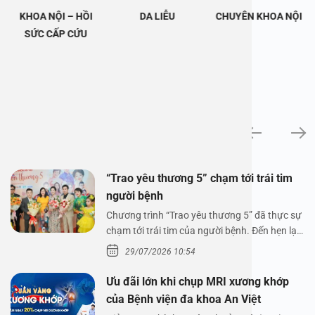
KHOA NỘI – HỒI
DA LIỄU
CHUYÊN KHOA NỘI
SỨC CẤP CỨU
Tin tức
“Trao yêu thương 5” chạm tới trái tim
người bệnh
Chương trình “Trao yêu thương 5” đã thực sự
chạm tới trái tim của người bệnh. Đến hẹn lại
lên,…
29/07/2026 10:54
Ưu đãi lớn khi chụp MRI xương khớp
của Bệnh viện đa khoa An Việt