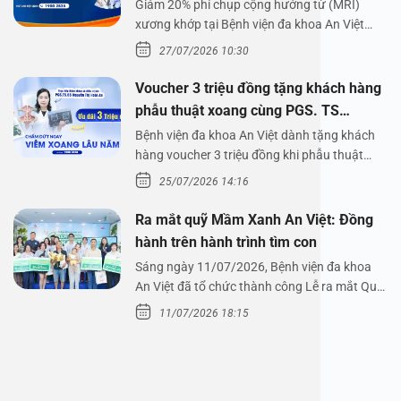
Giảm 20% phí chụp cộng hưởng từ (MRI)
xương khớp tại Bệnh viện đa khoa An Việt
Bệnh viện đa…
27/07/2026 10:30
Voucher 3 triệu đồng tặng khách hàng
phẫu thuật xoang cùng PGS. TS
Nguyễn Thị Hoài An
Bệnh viện đa khoa An Việt dành tặng khách
hàng voucher 3 triệu đồng khi phẫu thuật
xoang cùng PGS.…
25/07/2026 14:16
Ra mắt quỹ Mầm Xanh An Việt: Đồng
hành trên hành trình tìm con
Sáng ngày 11/07/2026, Bệnh viện đa khoa
An Việt đã tổ chức thành công Lễ ra mắt Quỹ
Mầm Xanh…
11/07/2026 18:15