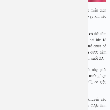
Trẻ sau khi được tiêm, vaccine sẽ giúp cơ thể trẻ tạo miễn dịch
phòng ngừa bệnh và giúp tạo miễn dịch cộng đồng. Vậy khi nào
có thể tiêm vaccine sởi cho trẻ?
Theo các bác sĩ chuyên khoa Nhi, khi trẻ được 9 tuổi có thể tiêm
mũi vaccine sởi đầu tiên. Trẻ nên tiêm mũi sởi thứ hai lúc 18
tháng tuổi, để tạo miễn dịch cho những trường hợp trẻ chưa có
đáp ứng miễn dịch sau mũi tiêm thứ nhất hoặc chưa được tiêm
vaccine sởi. Miễn dịch sau tiêm vaccine sởi là miễn dịch suốt đời.
Trẻ có thể gặp một số phản ứng thông thường như sốt nhẹ, phát
ban, sưng và đau chỗ tiêm sau khi tiêm vaccine. Trong trường hợp
trẻ có các dấu hiệu bất thường như sốt cao (>39 độ C), co giật,
khó thở, tím tái cần đưa trẻ tới cơ sở y tế.
Cần cho trẻ tiêm đủ hai mũi vaccine sởi theo lịch khuyến cáo
trong chương trình tiêm chủng mở rộng. Nếu trẻ chưa được tiêm