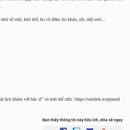
…
g như sổ mũi, khó thở, ho có đờm, ho khán, sốt, mệt mỏi…
et
 lịch khám với bác sĩ” và hơn thế nữa : https://onelink.to/pjmasd
Bạn thấy thông tin này hữu ích, chia sẻ ngay