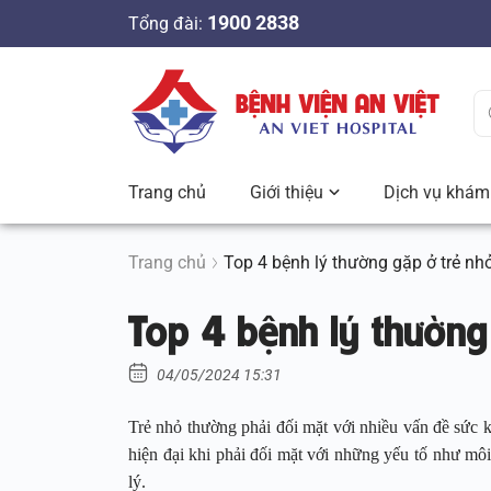
S
1900 2838
Tổng đài:
k
i
p
t
o
c
Trang chủ
Giới thiệu
Dịch vụ khám 
o
n
t
Trang chủ
Top 4 bệnh lý thường gặp ở trẻ nh
e
Top 4 bệnh lý thường
n
t
04/05/2024 15:31
Trẻ nhỏ thường phải đối mặt với nhiều vấn đề sức k
hiện đại khi phải đối mặt với những yếu tố như môi
lý.