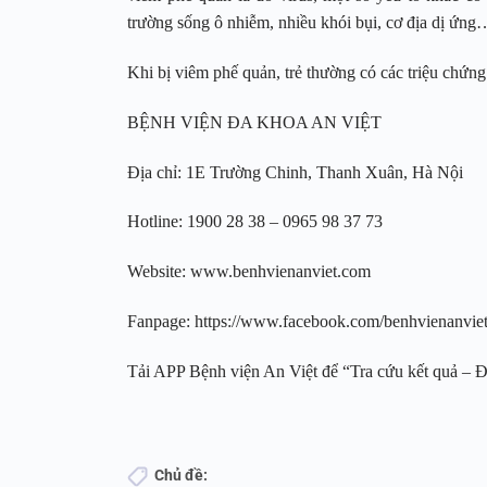
trường sống ô nhiễm, nhiều khói bụi, cơ địa dị ứng
Khi bị viêm phế quản, trẻ thường có các triệu chứn
BỆNH VIỆN ĐA KHOA AN VIỆT
Địa chỉ: 1E Trường Chinh, Thanh Xuân, Hà Nội
Hotline: 1900 28 38 – 0965 98 37 73
Website: www.benhvienanviet.com
Fanpage: https://www.facebook.com/benhvienanvi
Tải APP Bệnh viện An Việt để “Tra cứu kết quả – Đặt
Chủ đề: