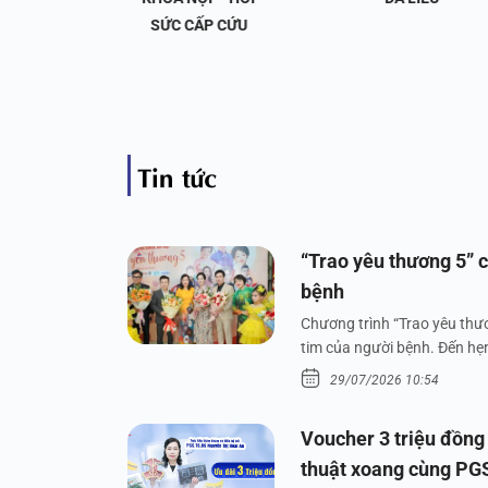
 KHỚP
SỨC CẤP CỨU
Tin tức
“Trao yêu thương 5” c
bệnh
Chương trình “Trao yêu thươ
tim của người bệnh. Đến hẹn 
29/07/2026 10:54
Voucher 3 triệu đồng
thuật xoang cùng PG