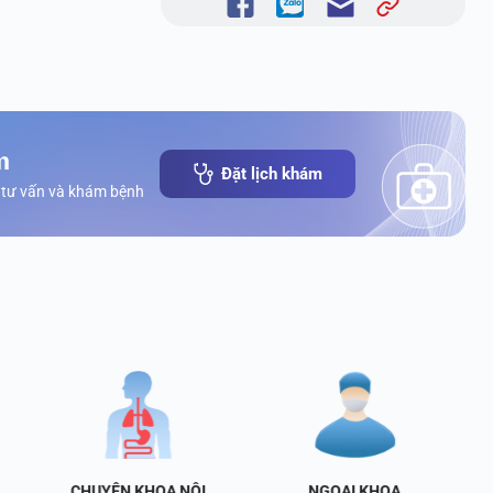
m
Đặt lịch khám
 tư vấn và khám bệnh
CHUYÊN KHOA NỘI
NGOẠI KHOA