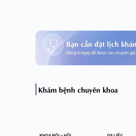
Bạn cần đặt lịch khá
Đăng kí ngay để được các chuyên gia
Khám bệnh chuyên khoa
OA NỘI
KHOA NỘI – HỒI
DA LIỄU