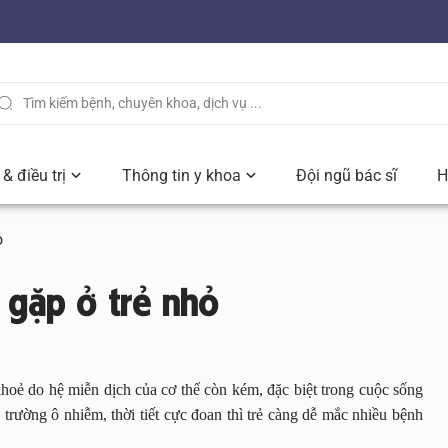
& điều trị
Thông tin y khoa
Đội ngũ bác sĩ
H
ỏ
 gặp ở trẻ nhỏ
hoẻ do hệ miễn dịch của cơ thể còn kém, đặc biệt trong cuộc sống
 trường ô nhiễm, thời tiết cực đoan thì trẻ càng dễ mắc nhiều bệnh