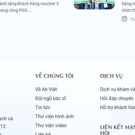
dành tặng khách hàng voucher 3
Sáng n
xoang cùng PGS.…
chức t
11
VỀ CHÚNG TÔI
DỊCH VỤ
Về An Việt
Dịch vụ khám và 
Đội ngũ bác sĩ
Hỏi đáp chuyên 
Tin tức
Hỗ trợ khách hà
Thư viện hình ảnh
ạch và
LIÊN KẾT MẠ
Thư viện video
012
HỘI
Liên hệ