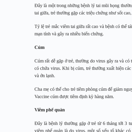
Đây là một trong những bệnh lý tai mũi họng thường
tai giữa, trẻ thường gặp các triệu chứng như sốt cao
Tỷ lệ trẻ mắc viêm tai giữa rất cao và bệnh có thể tá
mạn tính và gây ra nhiều biến
chứng.
Cúm
Cúm rất dễ gặp ở trẻ, thường do virus gây ra và có t
có chứa virus. Khi bị cúm, trẻ thường xuất hiện cá
và ớn lạnh.
Cha mẹ có thể cho trẻ tiêm phòng cúm để giảm nguy 
Vaccine cúm được tiêm định kỳ hàng năm.
Viêm phế quản
Đây là bệnh lý thường gặp ở trẻ từ 6 tháng tới 3 t
viêm phế quản là do virus, một số yếu tố khác có 