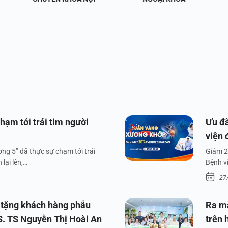
hạm tới trái tim người
Ưu đã
viện 
ng 5” đã thực sự chạm tới trái
Giảm 2
lại lên,…
Bệnh v
27
 tặng khách hàng phẫu
Ra m
S. TS Nguyễn Thị Hoài An
trên 