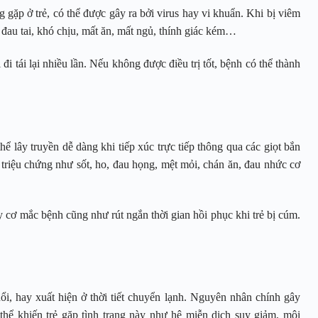
 gặp ở trẻ, có thể được gây ra bởi virus hay vi khuẩn. Khi bị viêm
, đau tai, khó chịu, mất ăn, mất ngủ, thính giác kém…
i đi tái lại nhiều lần. Nếu không được điều trị tốt, bệnh có thể thành
hể lây truyền dễ dàng khi tiếp xúc trực tiếp thông qua các giọt bắn
c triệu chứng như sốt, ho, đau họng, mệt mỏi, chán ăn, đau nhức cơ
cơ mắc bệnh cũng như rút ngắn thời gian hồi phục khi trẻ bị cúm.
uổi, hay xuất hiện ở thời tiết chuyển lạnh. Nguyên nhân chính gây
thể khiến trẻ gặp tình trạng này như hệ miễn dịch suy giảm, môi