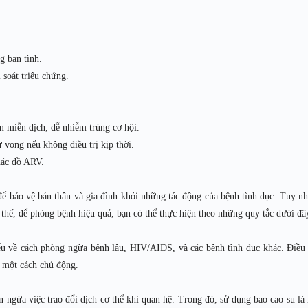
g bạn tình.
 soát triệu chứng.
m miễn dịch, dễ nhiễm trùng cơ hội.
vong nếu không điều trị kịp thời.
phác đồ ARV.
 để bảo vệ bản thân và gia đình khỏi những tác động của bệnh tình dục. Tuy nh
thế, để phòng bệnh hiệu quả, bạn có thể thực hiện theo những quy tắc dưới đâ
iểu về cách phòng ngừa bệnh lậu, HIV/AIDS, và các bệnh tình dục khác. Điều
h một cách chủ động.
n ngừa việc trao đổi dịch cơ thể khi quan hệ. Trong đó, sử dụng bao cao su là