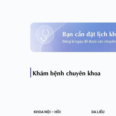
Bạn cần đặt lịch k
Đăng kí ngay để được các chuyên
Khám bệnh chuyên khoa
OA NỘI
KHOA NỘI – HỒI
DA LIỄU