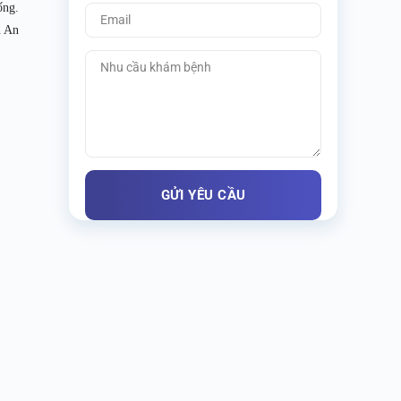
ống.
n An