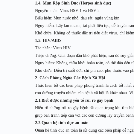
1.4. Mụn Rộp Sinh Dục (Herpes sinh dục)
Nguyên nhân: Virus HSV-1 và HSV-2.
Biểu hiện: Mụn nước nhỏ, đau rát, ngứa vùng kín.
Nguy hiểm: Lây lan nhanh, tái phát liên tục, dễ truyền san
Khó chữa: Không có thuốc đặc trị tiêu diệt virus, chỉ kiểm
1.5. HIV/AIDS
Tác nhân: Virus HIV.
Triệu chứng: Giai đoạn đầu khó phát hiện, sau đó suy giả
Nguy hiểm: Không chữa khỏi hoàn toàn, có thể dẫn đến tử 
Khó chữa: Điều trị suốt đời, chi phí cao, phụ thuộc vào 
2. Cách Phòng Ngừa Các Bệnh Xã Hội
Thực hiện tốt các biện pháp phòng tránh là cách tốt nhất
con đường truyền nhiễm của bệnh xã hội là khác nhau. Vì 
2.1.Biết được những yếu tố rủi ro gây bệnh
Hiểu rõ những rủi ro gây bệnh rất quan trọng khi tìm h
giúp bạn tránh tiếp cận với các con đường lây truyền bện
2.2.Quan hệ tình dục an toàn
Quan hệ tình dục an toàn là sử dụng các biện pháp để ngă