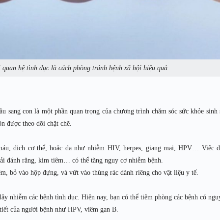
 quan hệ tình dục là cách phòng tránh bệnh xã hội hiệu quả.
ầu sang con là một phần quan trọng của chương trình chăm sóc sức khỏe sinh 
uôn được theo dõi chặt chẽ.
i máu, dịch cơ thể, hoặc da như nhiễm HIV, herpes, giang mai, HPV… Việc 
hải đánh răng, kim tiêm… có thể tăng nguy cơ nhiễm bệnh.
m, bỏ vào hộp đựng, và vứt vào thùng rác dành riêng cho vật liệu y tế.
lây nhiễm các bệnh tình dục. Hiện nay, bạn có thể tiêm phòng các bệnh có ngu
 tiết của người bệnh như HPV, viêm gan B.