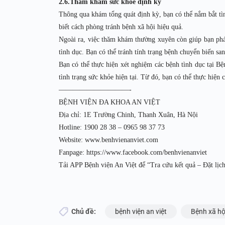
2.6.Thăm khám sức khỏe định kỳ
Thông qua khám tổng quát định kỳ, bạn có thể nắm bắt tìn
biết cách phòng tránh bệnh xã hội hiệu quả.
Ngoài ra, việc thăm khám thường xuyên còn giúp bạn phát 
tình dục. Bạn có thể tránh tính trạng bệnh chuyển biến sang
Bạn có thể thực hiện xét nghiệm các bệnh tình dục tại Bệ
tình trạng sức khỏe hiện tại. Từ đó, bạn có thể thực hiện 
——————————-
BỆNH VIỆN ĐA KHOA AN VIỆT
Địa chỉ: 1E Trường Chinh, Thanh Xuân, Hà Nội
Hotline: 1900 28 38 – 0965 98 37 73
Website: www.benhvienanviet.com
Fanpage: https://www.facebook.com/benhvienanviet
Tải APP Bệnh viện An Việt để “Tra cứu kết quả – Đặt lịch
Chủ đề:
bệnh viện an việt
Bệnh xã hộ