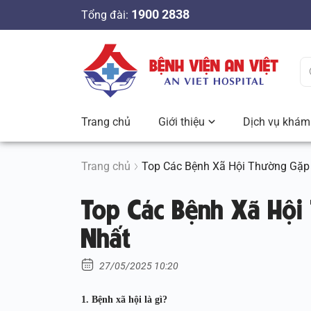
S
1900 2838
Tổng đài:
k
i
p
t
o
c
Trang chủ
Giới thiệu
Dịch vụ khám 
o
n
t
Trang chủ
Top Các Bệnh Xã Hội Thường Gặp
e
Top Các Bệnh Xã Hội
n
t
Nhất
27/05/2025 10:20
1. Bệnh xã hội là gì?