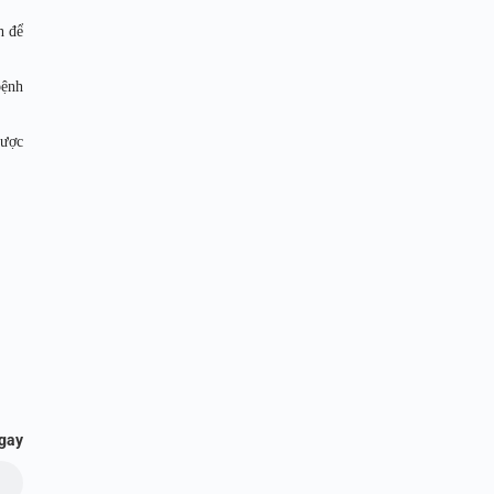
h để
bệnh
được
ngay