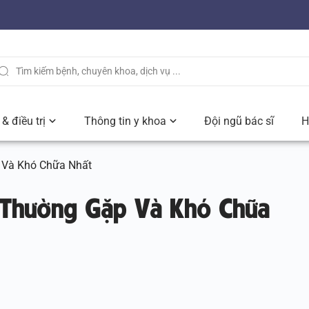
& điều trị
Thông tin y khoa
Đội ngũ bác sĩ
H
 Và Khó Chữa Nhất
 Thường Gặp Và Khó Chữa