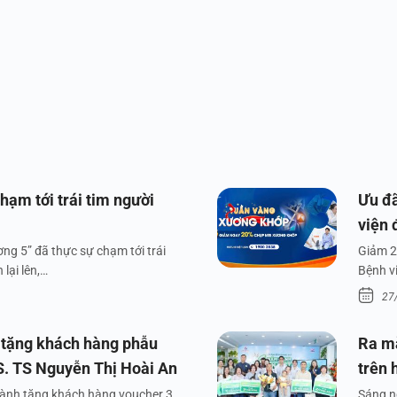
hạm tới trái tim người
Ưu đã
viện 
ng 5” đã thực sự chạm tới trái
Giảm 2
lại lên,…
Bệnh v
27
 tặng khách hàng phẫu
Ra m
S. TS Nguyễn Thị Hoài An
trên 
dành tặng khách hàng voucher 3
Sáng n