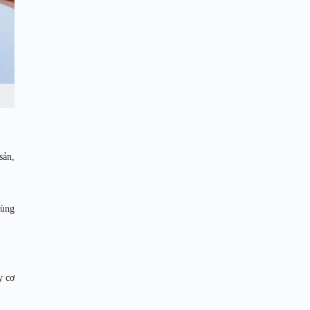
sản,
dùng
y cơ