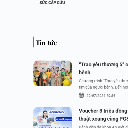
 KHỚP
SỨC CẤP CỨU
Tin tức
“Trao yêu thương 5” c
bệnh
Chương trình “Trao yêu thươ
tim của người bệnh. Đến hẹn 
29/07/2026 10:54
Voucher 3 triệu đồng
thuật xoang cùng PG
Bệnh viện đa khoa An Việt 