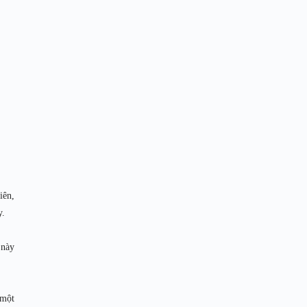
iên,
y.
 này
 một