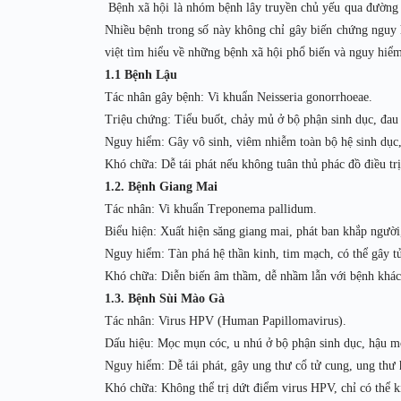
Bệnh xã hội là nhóm bệnh lây truyền chủ yếu qua đường t
Nhiều bệnh trong số này không chỉ gây biến chứng nguy
việt tìm hiểu về những bệnh xã hội phổ biến và nguy hiểm
1.1 Bệnh Lậu
Tác nhân gây bệnh: Vi khuẩn Neisseria gonorrhoeae.
Triệu chứng: Tiểu buốt, chảy mủ ở bộ phận sinh dục, đau
Nguy hiểm: Gây vô sinh, viêm nhiễm toàn bộ hệ sinh dục,
Khó chữa: Dễ tái phát nếu không tuân thủ phác đồ điều tr
1.2. Bệnh Giang Mai
Tác nhân: Vi khuẩn Treponema pallidum.
Biểu hiện: Xuất hiện săng giang mai, phát ban khắp người
Nguy hiểm: Tàn phá hệ thần kinh, tim mạch, có thể gây t
Khó chữa: Diễn biến âm thầm, dễ nhầm lẫn với bệnh khác 
1.3. Bệnh Sùi Mào Gà
Tác nhân: Virus HPV (Human Papillomavirus).
Dấu hiệu: Mọc mụn cóc, u nhú ở bộ phận sinh dục, hậu m
Nguy hiểm: Dễ tái phát, gây ung thư cổ tử cung, ung thư
Khó chữa: Không thể trị dứt điểm virus HPV, chỉ có thể k