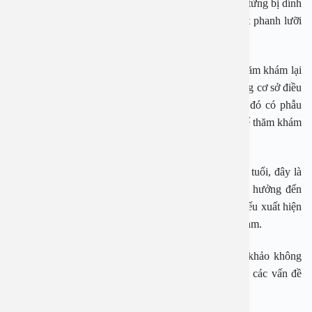
đang nói ngọng hoặc có yếu tố gia đình (anh/chị ruột từng bị dính
thắng lưỡi). Không phải trường hợp nào cũng cần cắt phanh lưỡi
ngay.
Nếu bạn vẫn còn phân vân có thể tới bệnh viện để thăm khám lại
cho bé. Bệnh viện đa khoa An Việt là một trong những cơ sở điều
trị các bệnh lý tai mũi họng uy tín ở Hà Nội trong đó có phẫu
thuật cắt dính thắng lưỡi. Bạn có thể đưa bé tới đây để thăm khám
và thực hiện phẫu thuật cắt dính thắng lưỡi.
Thực tế, thời điểm lý tưởng để cắt là từ 3 – 12 tháng tuổi, đây là
trước giai đoạn trẻ tập nói – nhằm giảm tối đa ảnh hưởng đến
ngôn ngữ. Trẻ lớn hơn, từ 1 – 3 tuổi, vẫn có thể cắt nếu xuất hiện
dấu hiệu chậm nói, nói ngọng hoặc bất thường răng hàm.
Những thông tin trong bài viết chỉ có ý nghĩa tham khảo không
thay thế cho việc thăm khám, chẩn đoán hay điều trị các vấn đề
sức khỏe.