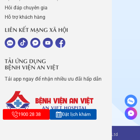
Hỏi đáp chuyên gia
Hỗ trợ khách hàng
LIÊN KẾT MẠNG XÃ HỘI
TẢI ỨNG DỤNG
BỆNH VIỆN AN VIỆT
Tải app ngay để nhận nhiều ưu đãi hấp dẫn
1900 28 38
Đặt lịch khám
Copyright belongs to An Viet Thang Long Co., Ltd