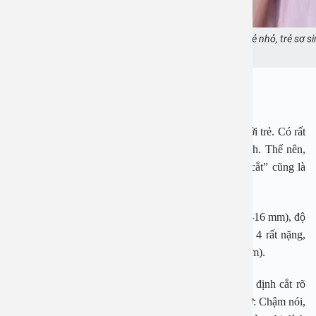
Dính thắng lưỡi là tình trạng không hiếm gặp ở trẻ nhỏ, trẻ sơ si
Ảnh minh họa
Đáp:
Chào bạn, dính thắng lưỡi không phải vấn đề xa lạ với trẻ. Có rất
nhiều bé được chẩn đoán bị dính thắng lưỡi bẩm sinh. Thế nên,
câu hỏi của bạn “trẻ bị dính thắng lưỡi khi nào nên cắt” cũng là
thắc mắc của rất nhiều người.
Dính thắng lưỡi được chia thành 4 mức: độ 1 nhẹ (12–16 mm), độ
2 trung bình (8–11 mm), độ 3 nặng (3–7 mm) và độ 4 rất nặng,
hạn chế gần như toàn bộ chuyển động đầu lưỡi (<3 mm).
Khi trẻ bị dính thắng lưỡi độ 3 – 4 thường được chỉ định cắt rõ
ràng. Trẻ độ 1 – 2 chỉ nên cắt nếu có dấu hiệu nguy cơ: Chậm nói,