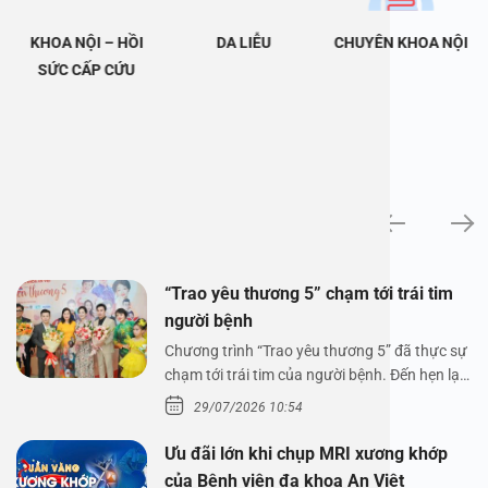
KHOA NỘI – HỒI
DA LIỄU
CHUYÊN KHOA NỘI
SỨC CẤP CỨU
Tin tức
“Trao yêu thương 5” chạm tới trái tim
người bệnh
Chương trình “Trao yêu thương 5” đã thực sự
chạm tới trái tim của người bệnh. Đến hẹn lại
lên,…
29/07/2026 10:54
Ưu đãi lớn khi chụp MRI xương khớp
của Bệnh viện đa khoa An Việt