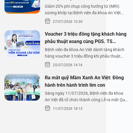
Giảm 20% phí chụp cộng hưởng từ (MRI)
xương khớp tại Bệnh viện đa khoa An Việt
Bệnh viện đa…
27/07/2026 10:30
Voucher 3 triệu đồng tặng khách hàng
phẫu thuật xoang cùng PGS. TS
Nguyễn Thị Hoài An
Bệnh viện đa khoa An Việt dành tặng khách
hàng voucher 3 triệu đồng khi phẫu thuật
xoang cùng PGS.…
25/07/2026 14:16
Ra mắt quỹ Mầm Xanh An Việt: Đồng
hành trên hành trình tìm con
Sáng ngày 11/07/2026, Bệnh viện đa khoa
An Việt đã tổ chức thành công Lễ ra mắt Quỹ
Mầm Xanh…
11/07/2026 18:15