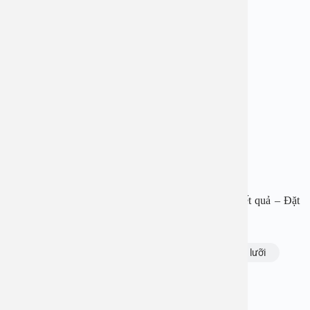
BỆNH VIỆN ĐA KHOA AN VIỆT
Địa chỉ: 1E Trường Chinh, P. Tương Mai, TP. Hà Nội
Hotline: 1900 28 38
Website: www.benhvienanviet.com
Fanpage: https://www.facebook.com/benhvienanviet
Zalo: https://zalo.me/0866762552
Tải APP Bệnh viện đa khoa An Việt để “Tra cứu kết quả – Đặt
lịch khám với bác sĩ” và hơn thế nữa.
Chủ đề:
cắt dính thắng lưỡi
dính thắng lưỡi
Bạn thấy thông tin này hữu ích, chia sẻ ngay