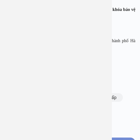
thấp.”
👉Sự
hiểu biết và xử trí
kịp thời của cha mẹ chính là
chìa khóa bảo vệ
trẻ
trước biến chứng nguy hiểm của tiêu chảy cấp.
——————————-
BỆNH VIỆN ĐA KHOA AN VIỆT
Địa chỉ: 1E Số 1E Trường Chinh, Phường Tương Mai, Thành phố Hà
Nội.
Hotline: 1900 28 38 – 0967 33 96 33
Website: www.benhvienanviet.com
Fanpage: https://www.facebook.com/benhvienanviet
Chủ đề:
bệnh viện an việt
Bù nước cho trẻ bị tiêu chảy cấp
Tiêu chảy cấp
Bạn thấy thông tin này hữu ích, chia sẻ ngay