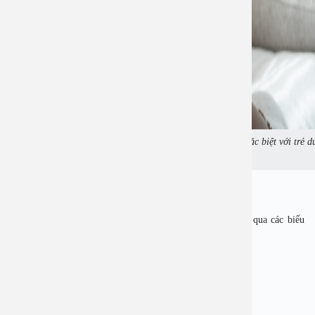
Mất nước ở trẻ có thể tiến triển chỉ trong vài giờ, đặc biệt với trẻ d
2 tuổi. Ảnh minh họa
3. Dấu hiệu nhận biết mất nước ở trẻ
Cha mẹ có thể quan sát và nhận biết tình trạng mất nước qua các biểu
hiện sau:
Mất nước nhẹ – vừa
• Trẻ khát nước, đòi uống liên tục
• Niêm mạc miệng hơi khô
• Tiểu ít hơn bình thường