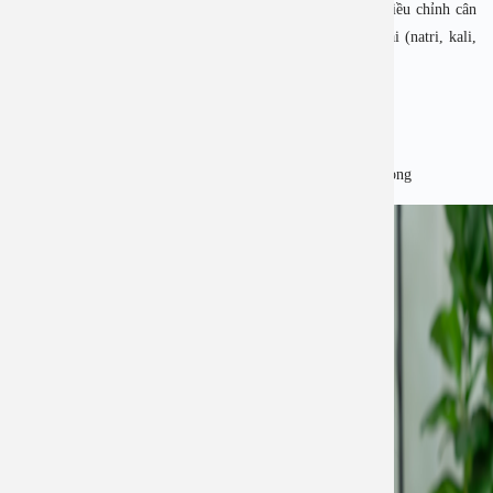
70–75% trọng lượng cơ thể), nhưng khả năng dự trữ và điều chỉnh cân
bằng nước kém hơn. Khi tiêu chảy, lượng nước và điện giải (natri, kali,
clo…) bị mất nhanh chóng qua phân lỏng và nôn, dẫn đến:
• Giảm thể tích tuần hoàn
• Hạ huyết áp
• Rối loạn điện giải
• Ảnh hưởng hoạt động của tim, não và các cơ quan quan trọng