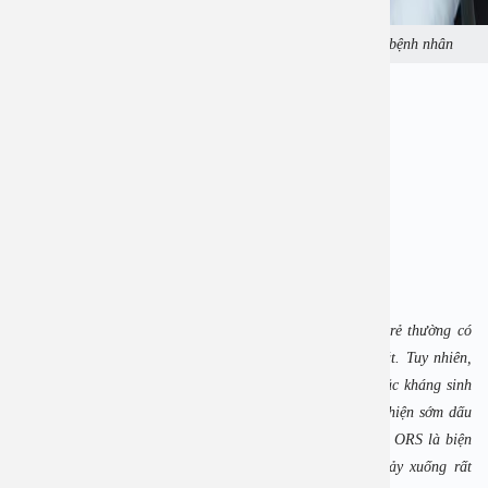
BSCKII Phạm Mạnh Thân thăm khám cho bệnh nhân
5. Khi nào cần đưa trẻ đi khám ngay?
Cha mẹ cần đưa trẻ đến bệnh viện nếu có các dấu hiệu:
• Tiêu chảy kèm nôn liên tục, không uống được
• Sốt cao > 38,5°C, co giật
• Mất nước nặng (li bì, tiểu ít, mắt trũng sâu…)
• Có máu trong phân
• Tiêu chảy kéo dài > 3 ngày không cải thiện
• Trẻ sơ sinh bị tiêu chảy
BSCKII Phạm Mạnh Thân
cho biết:
“Tiêu chảy cấp ở trẻ thường có
thể điều trị tại nhà nếu được bù nước đúng và theo dõi sát. Tuy nhiên,
cha mẹ tuyệt đối không tự ý dùng thuốc cầm tiêu chảy hoặc kháng sinh
khi chưa có chỉ định của bác sĩ. Quan trọng nhất là phát hiện sớm dấu
hiệu mất nước và đưa trẻ đi khám kịp thời. Bù nước bằng ORS là biện
pháp hiệu quả nhất, giúp giảm tỷ lệ tử vong do tiêu chảy xuống rất