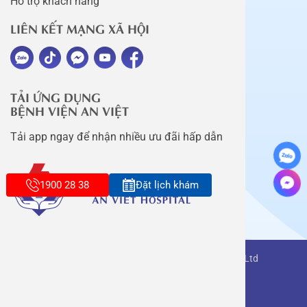
Hỗ trợ khách hàng
LIÊN KẾT MẠNG XÃ HỘI
TẢI ỨNG DỤNG
BỆNH VIỆN AN VIỆT
Tải app ngay để nhận nhiều ưu đãi hấp dẫn
1900 28 38
Đặt lịch khám
Copyright belongs to An Viet Thang Long Co., Ltd
Terms of use
Sitemap