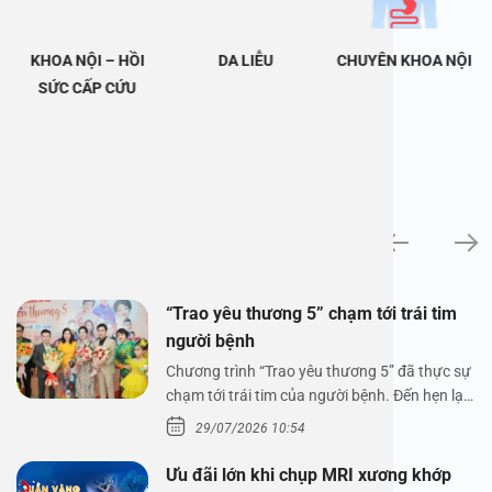
KHOA NỘI – HỒI
DA LIỄU
CHUYÊN KHOA NỘI
SỨC CẤP CỨU
Tin tức
“Trao yêu thương 5” chạm tới trái tim
người bệnh
Chương trình “Trao yêu thương 5” đã thực sự
chạm tới trái tim của người bệnh. Đến hẹn lại
lên,…
29/07/2026 10:54
Ưu đãi lớn khi chụp MRI xương khớp