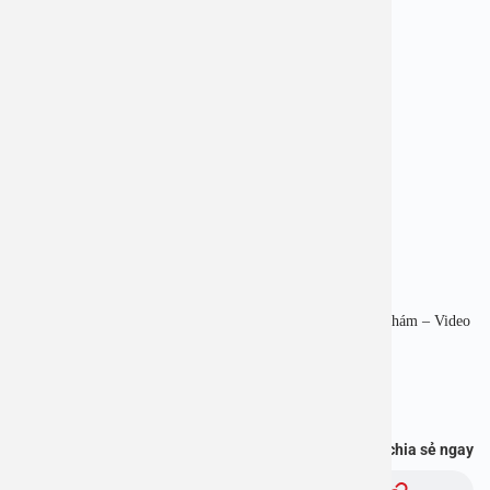
—————————-
BỆNH VIỆN ĐA KHOA AN VIỆT
Địa chỉ: 1E Trường Chinh, Thanh Xuân, Hà Nội
Hotline: 1900 28 38
Website:
www.benhvienanviet.com
Zalo:
https://zalo.me/2159659469844055324
Tải APP Bệnh viện An Việt để “Tra cứu kết quả – Đặt lịch khám – Video
Call với bác sĩ” và hơn thế nữa :
https://onelink.to/pjmasd
Bạn thấy thông tin này hữu ích, chia sẻ ngay
Chủ đề: