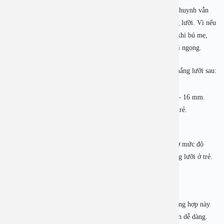
Dính thắng lưỡi ở trẻ em không thể tự hết đi như nhiều phụ huynh vẫn
lầm tưởng, mà phải can thiệp bằng phẫu thuật cắt dính thắng lưỡi. Vì nếu
không cử động lưỡi của con bị hạn chế trẻ sẽ gặp khó khăn khi bú mẹ,
khó nuốt khi ăn dặm, khó phát âm, chậm nói hoặc có thể nói ngọng.
Tùy từng mức độ dính thắng lưỡi. Hiện có 4 mức độ dính thắng lưỡi sau:
Dính thắng lưỡi độ 1 – mức độ nhẹ nhất: thắng lưỡi từ 12 – 16 mm.
Đây là mức độ dính thắng lưỡi không quá nghiêm trọng ở trẻ.
Dính thắng lưỡi độ 2: thắng lưỡi thường từ 8 đến 11 mm, ở mức độ
này, ba mẹ bắt đầu quan sát thấy một số dấu hiệu dính thắng lưỡi ở trẻ.
Trẻ cần được theo dõi và cắt thắng lưỡi sớm nếu cần thiết.
Dính thắng lưỡi độ 3: thắng lưỡi của trẻ từ 3 – 7mm. Trường hợp này
các ảnh hưởng của ngắn thắng lưỡi có thể quan sát một cách dễ dàng.