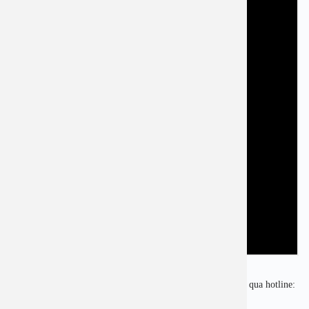
Nếu cần tư vấn, đặt lịch thăm khám, quý khách vui lòng gọi qua hotline:
1900 2838 để được hỗ trợ nhanh nhất.