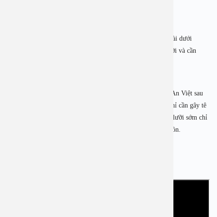
Trẻ cần được can thiệp kịp thời để tránh ảnh hưởng.
Dính thắng lưỡi độ 4 – mức độ nặng nhất, thắng lưỡi chỉ dài dưới
3mm. Trường hợp này gần như thắng lưỡi chạm sát sàn lưỡi và cần
thực hiện phẫu thuật cắt càng sớm càng tốt.
Các bác sĩ chuyên khoa Tai mũi họng – Bệnh viện Đa khoa An Việt sau
thăm khám sẽ chỉ định cắt dính thắng lưỡi cho con, có thể chỉ cần gây tê
tại chỗ hoặc gây mê để cắt, đa số trường hợp cắt dính thắng lưỡi sớm chỉ
cần gây tê tại chỗ, trẻ sau khi cắt có thể bú mẹ, và về nhà luôn.
Xem thêm chia sẻ của bác sĩ Hoài An tại: