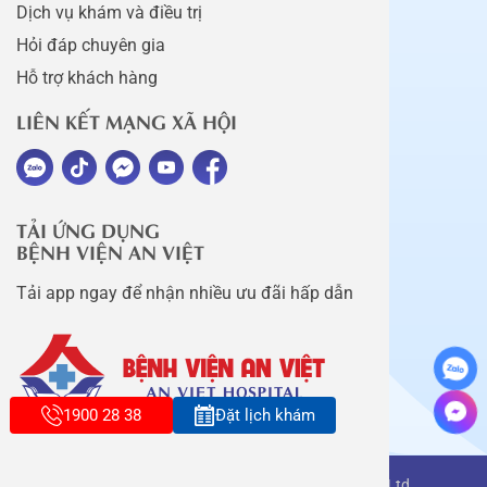
Dịch vụ khám và điều trị
Hỏi đáp chuyên gia
Hỗ trợ khách hàng
LIÊN KẾT MẠNG XÃ HỘI
TẢI ỨNG DỤNG
BỆNH VIỆN AN VIỆT
Tải app ngay để nhận nhiều ưu đãi hấp dẫn
1900 28 38
Đặt lịch khám
Copyright belongs to An Viet Thang Long Co., Ltd