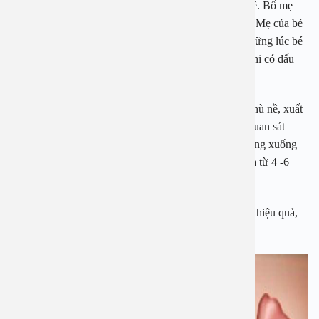
Thọ đến viện trong tình trạng nửa mặt sưng đỏ, phù nề. Bố mẹ
cho biết bé thường xuyên kêu mệt, đau vùng đầu mặt. Mẹ của bé
còn cho rằng con “nói dối” để không phải ăn cơm. Những lúc bé
sổ mũi, sụt xịt chị mua thuốc về cho bé uống và đến khi có dấu
hiệu phù nề mặt mới cho con xuống Hà Nội kiểm tra.
Bác sĩ khám cho bé thấy tình trạng niêm mạc mũi bị phù nề, xuất
tiết nhiều dịch, khe giữa đọng nhiều mủ vàng xanh. Quan sát
họng miệng thấy mủ vàng xanh bám đầy thành sau họng xuống
tận dưới hạ họng.Các bác sĩ cho bé H điều trị nội khoa từ 4 -6
tuần bằng các loại kháng sinh, kháng viêm.
Tuy nhiên, nếu sau 6 tháng điều trị nội khoa không có hiệu quả,
bác sĩ sẽ tư vấn có thể phải phẫu thuật.