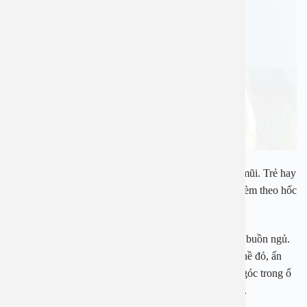
Trẻ bú không được dài hơi như khi đang khỏe do tắc mũi. Trẻ hay
quấy khóc, thở ngáy, ngủ không ngon giấc, mệt mỏi kèm theo hốc
mắt có quầng thâm.
Với trẻ lớn hơn hay phàn nàn bị đau đầu nặng mặt, dễ buồn ngủ.
Đôi khi trong đợt viêm cấp mặt trước của má bị sưng nề đỏ, ấn
đau hoặc có biểu hiện sưng nề, có hiện tượng phù nề góc trong ổ
mắt do hiện tượng viêm xoang sàng rò mủ ra ngoài da.