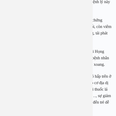
An Việt viêm xoang ở trẻ em không phải bệnh hiếm, bệnh lý này
thường dễ bỏ qua vì nhầm với viêm hô hấp.
Thông thường, bệnh nhi bị viêm xoang cấp (các triệu chứng
thường kéo dài dưới ba tuần) hay gặp ở trẻ dưới ba tuổi, còn viêm
xoang mạn tính (là tình trạng viêm kéo dài trên 3 tháng, tái phát
trên 6 lần một năm) thường gặp ở trẻ trên 5 tuổi.
Bác sĩ An cho biết theo điều tra của Bệnh viện Tai Mũi Họng
trung ương, tỷ lệ viêm xoang ở trẻ em lên tới 1,7% số bệnh nhân
bị mắc bệnh tai mũi họng học dường trong đó có viêm xoang.
Trong điều kiện hiện nay, bệnh nhiễm khuẩn đường hô hấp trên ở
trẻ em có xu hướng gia tăng, hay gặp nhất là các trẻ có cơ địa dị
ứng hoặc sống trong môi trường ô nhiễm, hít phải khói thuốc lá
thụ động, hơi khói của các khu công nghiệp, bếp than…, sự giảm
dần của diện tích cây xanh trong môi trường sống dẫn đến trẻ dễ
mắc viêm mũi họng.