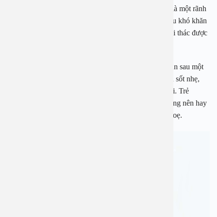
Kích thước các xoang của trẻ rất nhỏ, đôi khi mới chỉ là một rãnh
hằn vào xương làm cho việc chẩn đoán bệnh gặp nhiều khó khăn
vì các triệu chứng thường không điển hình và khó khai thác được
chính xác.
Các triệu chứng của viêm xoang ở trẻ em, theo PGS An sau một
đợt viêm mũi họng cấp kéo dài trên 1 tuần, trẻ vẫn còn sốt nhẹ,
người mệt mỏi, xì mũi màu vàng, xanh đặc, có mùi hôi. Trẻ
thường xuyên có cảm giác chảy đờm từ mũi xuống họng nên hay
bị ho, nhất là ban đêm khi ngủ. Hơi thở hôi và dễ nôn oẹ.