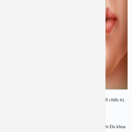
Viêm xoang có thể gây biến chứng nếu không kịp thời chữa trị.
Bệnh dễ bỏ qua
Theo PGS Nguyễn Thị Hoài An – Giám đốc Bệnh viện Đa khoa