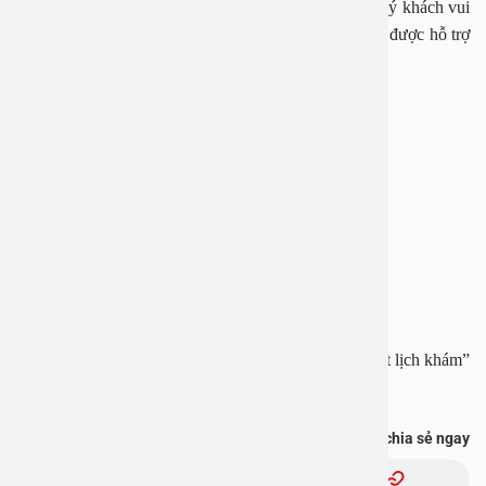
Ngay bây giờ, nếu cần tư vấn, đặt lịch thăm khám, quý khách vui
lòng gọi qua hotline:
1900 28 38
–
0965 98 37 73
để được hỗ trợ
nhanh nhất.
BỆNH VIỆN ĐA KHOA AN VIỆT
Địa chỉ:
1E Trường Chinh, Thanh Xuân, Hà Nội
Hotline:
1900 28 38
–
0965 98 37 73
Website:
www.benhvienanviet.com
Fanpage:
https://www.facebook.com/benhvienanviet
Tải APP Bệnh viện An Việt để “Tra cứu kết quả – Đặt lịch khám”
và hơn thế nữa :
https://onelink.to/pjmasd
Bạn thấy thông tin này hữu ích, chia sẻ ngay
Chủ đề: