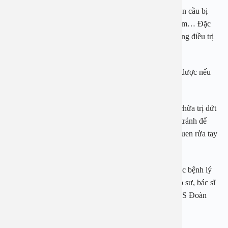
Nhiều trẻ, do biến chứng của viêm xoang dẫn đến nhãn cầu bị
đẩy lùi ra phía trước, góc mũi mắt sưng đầy, thị lực kém… Đặc
biệt nếu trẻ có thể bị sụp mi, giãn nở đồng tử, nếu không điều trị
kịp thời có thể mù nhanh chóng.
Điều trị viêm xoang ở trẻ nhỏ có thể điều trị dứt điểm được nếu
được chẩn đoán sớm – bác sĩ An cho biết.
PGS An khuyến cáo để phòng viêm xoang ở trẻ, cần chữa trị dứt
điểm các bệnh tai mũi họng và đường hô hấp cho trẻ, tránh để
bệnh tái phát nhiều lần gây viêm xoang. Duy trì thói quen rửa tay
trước khi ăn, hạn chế ngoáy mũi khi tay bẩn.
Bệnh viện Đa khoa An Việt là địa chỉ điều trị uy tín các bệnh lý
Tai mũi họng trong đó có viêm xoang với đội ngũ giáo sư, bác sĩ
hàng đầu như PGS. TS Nguyễn Thị Hoài An, PGS. TS Đoàn
Hồng Hoa…