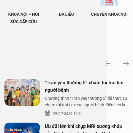
KHOA NỘI – HỒI
DA LIỄU
CHUYÊN KHOA NỘI
SỨC CẤP CỨU
Tin tức
“Trao yêu thương 5” chạm tới trái tim
người bệnh
Chương trình “Trao yêu thương 5” đã thực sự
chạm tới trái tim của người bệnh. Đến hẹn lại
lên,…
29/07/2026 10:54
Ưu đãi lớn khi chụp MRI xương khớp