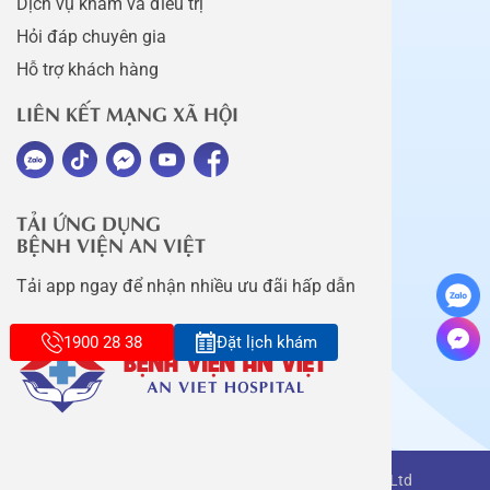
Dịch vụ khám và điều trị
Hỏi đáp chuyên gia
Hỗ trợ khách hàng
LIÊN KẾT MẠNG XÃ HỘI
TẢI ỨNG DỤNG
BỆNH VIỆN AN VIỆT
Tải app ngay để nhận nhiều ưu đãi hấp dẫn
1900 28 38
Đặt lịch khám
Copyright belongs to An Viet Thang Long Co., Ltd