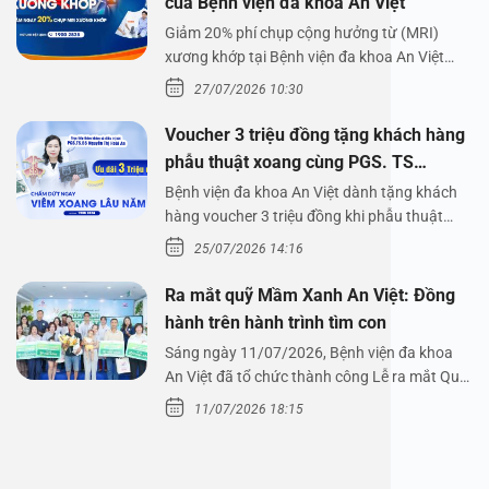
của Bệnh viện đa khoa An Việt
Giảm 20% phí chụp cộng hưởng từ (MRI)
xương khớp tại Bệnh viện đa khoa An Việt
Bệnh viện đa…
27/07/2026 10:30
Voucher 3 triệu đồng tặng khách hàng
phẫu thuật xoang cùng PGS. TS
Nguyễn Thị Hoài An
Bệnh viện đa khoa An Việt dành tặng khách
hàng voucher 3 triệu đồng khi phẫu thuật
xoang cùng PGS.…
25/07/2026 14:16
Ra mắt quỹ Mầm Xanh An Việt: Đồng
hành trên hành trình tìm con
Sáng ngày 11/07/2026, Bệnh viện đa khoa
An Việt đã tổ chức thành công Lễ ra mắt Quỹ
Mầm Xanh…
11/07/2026 18:15