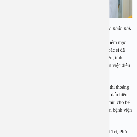
PGS TS BS Nguyễn Thị Hoài An đang khám cho bệnh nhân nhi.
Bé được đưa đến Bệnh viện An Việt trong tình trạng niêm mạc
sàng hai bên đầy mủ, thị lực giảm nghiêm trọng. Các bác sĩ đã
cấp cứu và điều trị phục hồi thị lực cho cháu. Tuy nhiên, tình
trạng viêm xoang của bé đã chuyển thành mãn tính nên việc điều
trị lâu dài.
Khi nghe đến con bị xoang, chị Loan cho biết thấy bé thi thoảng
chảy nước mũi, miệng hôi nhưng chị không nghĩ đó là dấu hiệu
của xoang mà chỉ mua nước muối sinh lý về nhỏ, hút mũi cho bé
đến nay tình trạng này đã nặng lên chị mới cho con đến bệnh viện
khám.
Hay như trường hợp của bé Quách Thu H. 7 tuổi, Việt Trì, Phú