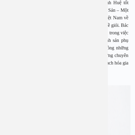
Hội Sản Phụ khoa Việt Nam. Bác sĩ Bùi Thị Minh Huệ tốt
nghiệp trường Đại Học Y Hà Nội chuyên khoa Phụ Sản – Một
trong những trường đại học danh tiếng hàng đầu Việt Nam về
đào tạo bác sĩ có trình độ chuyên môn cao và tay nghề giỏi. Bác
sĩ Bùi Thị Minh Huệ đã có hơn 30 năm kinh nghiệm trong việc
tư vấn, thăm khám, chẩn đoán và điều trị các bệnh sản phụ
khoa, chẩn đoán điều trị vô sinh hiếm muộn… Không những
thế, bác sĩ Bùi Thị Minh Huệ còn là một trong những chuyên
gia hàng đầu trong tư vấn các vấn đề sinh sản, kế hoạch hóa gia
đình.