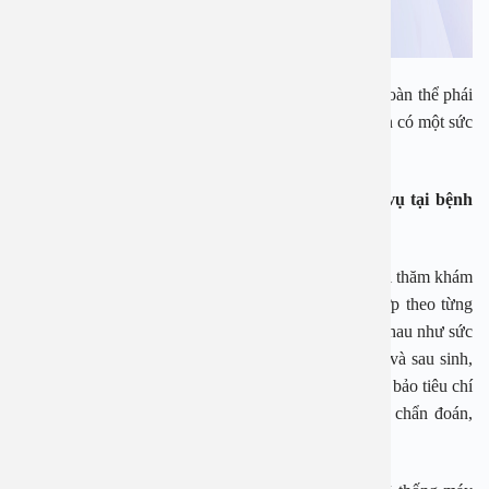
Đây cũng như một món quà, thay lời chúc mừng tới toàn thể phái
đẹp, một phần nào đó giúp phái đẹp của chúng ta luôn có một sức
khỏe tốt, một cơ thể khỏe mạnh.
Quý khách hàng yên tâm khi đến sử dụng dịch vụ tại bệnh
viện Đa Khoa Khoa An Việt
Bệnh viện Đa khoa An Việt triển khai đa dạng các gói thăm khám
và chăm sóc sức khỏe toàn diện cho phụ nữ, phù hợp theo từng
giai đoạn, từng độ tuổi và các nhóm đối tượng khác nhau như sức
khỏe tiền hôn nhân, chăm sóc trước sinh, trong sinh và sau sinh,
chăm sóc sức khỏe tiền mãn kinh và mãn kinh… đảm bảo tiêu chí
mang lại hiệu quả tối đa trong công tác thăm khám, chẩn đoán,
điều trị và chăm sóc sau điều trị.