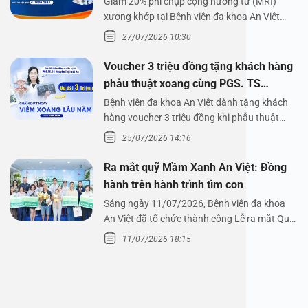
Giảm 20% phí chụp cộng hưởng từ (MRI)
xương khớp tại Bệnh viện đa khoa An Việt
Bệnh viện đa…
27/07/2026 10:30
Voucher 3 triệu đồng tặng khách hàng
phẫu thuật xoang cùng PGS. TS
Nguyễn Thị Hoài An
Bệnh viện đa khoa An Việt dành tặng khách
hàng voucher 3 triệu đồng khi phẫu thuật
xoang cùng PGS.…
25/07/2026 14:16
Ra mắt quỹ Mầm Xanh An Việt: Đồng
hành trên hành trình tìm con
Sáng ngày 11/07/2026, Bệnh viện đa khoa
An Việt đã tổ chức thành công Lễ ra mắt Quỹ
Mầm Xanh…
11/07/2026 18:15