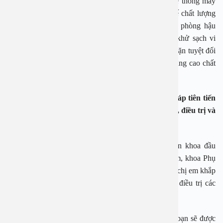
Bệnh viện An Việt đầu tư cơ sở vật chất, trang bị hệ thống máy
móc tân tiến, đáp ứng tiêu chuẩn của một cơ sở y tế chất lượng
cao cấp. Hệ thống phòng khám, phòng phẫu thuật, phòng hậu
phẫu… được vô trùng tuyệt đối, đảm bảo tiêu chí khử sạch vi
khuẩn, làm sạch bầu không khí tại bệnh viện, ngăn chặn tuyệt đối
sự tấn công và lây nhiễm của các vi khuẩn có hại, nâng cao chất
lượng điều trị.
Ngoài ra, Bệnh viện luôn áp dụng các phương pháp tiên tiến
nhất cùng trang thiết bị hiện đại trong thăm khám, điều trị và
phẫu thuật.
Với cơ sở vật chất hiện đại, đội ngũ bác sĩ chuyên khoa đầu
ngành, cùng chế độ chăm sóc chuyên nghiệp, tận tâm, khoa Phụ
Sản đã và đang là địa chỉ uy tín, tin cậy, được vô vàn chị em khắp
cả nước tin tưởng lựa chọn để khám chữa bệnh và điều trị các
bệnh lý phụ khoa…
Khi thăm khám sản phụ khoa tại Bệnh viện An Việt bạn sẽ được