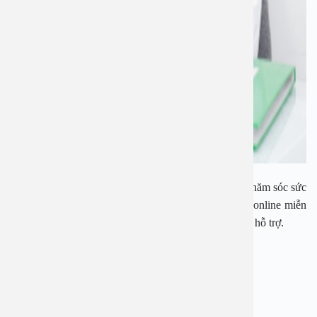
Với mục tiêu đồng hành cùng các chị em trong việc chăm sóc sức
khỏe sinh sản, Bệnh viện An Việt sẵn sàng giải đáp online miễn
phí qua tổng đài 1900 28 38 – 0965 98 37 73 để được hỗ trợ.
——————————————-
BỆNH VIỆN ĐA KHOA AN VIỆT