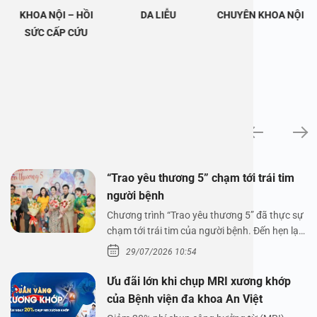
KHOA NỘI – HỒI
DA LIỄU
CHUYÊN KHOA NỘI
SỨC CẤP CỨU
Tin tức
“Trao yêu thương 5” chạm tới trái tim
người bệnh
Chương trình “Trao yêu thương 5” đã thực sự
chạm tới trái tim của người bệnh. Đến hẹn lại
lên,…
29/07/2026 10:54
Ưu đãi lớn khi chụp MRI xương khớp
của Bệnh viện đa khoa An Việt