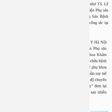
thăm khám và tư vấn trực tiếp với các bác sĩ nổi tiếng như TS. Lê
Minh Châu – Phó trưởng khoa Khám bệnh – Bệnh viện Phụ sản
Trung ương, ThS. Lê Thị Hiếu – Trưởng khoa Phụ Sản Bệnh
viện Giao thông vận tải, BS. Bùi Thị Minh Huệ – công tác tại
nhiều phòng khám lớn…
TS.BS Lê Minh Châu
tốt nghiệp trường Đại học Y Hà Nội
năm 1982, sau đó tham gia công tác tại Bệnh viện Phụ sản
Trung ương và từng giữ cương vị là Phó trưởng khoa Khám
Bệnh. Với hơn 33 năm kinh nghiệm, bác sĩ đã khám chữa bệnh
và điều trị cho trăm ngàn bệnh nhân mắc các bệnh lý phụ khoa
và phẫu thuật thành công cho rất nhiều người. Tinh thần say mê
công việc và luôn hết lòng vì người bệnh, cùng trình độ chuyên
môn sâu, tiến sỹ Châu đã trở thành bác sỹ “mát tay” đem lại
hạnh phúc thiêng liêng cho hàng ngàn đôi bạn trẻ sau nhiều
năm kết hôn nhưng chưa có tin vui.