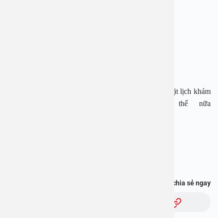
Địa chỉ: 1E Trường Chinh, Thanh Xuân, Hà Nội
Hotline: 1900 28 38 – 0965 98 37 73
Website:
www.benhvienanviet.com
Fanpage:
https://www.facebook.com/benhvienanviet
Tải APP Bệnh viện An Việt để “Tra cứu kết quả – Đặt lịch khám
– Video Call với bác sĩ” và hơn thế nữa
:
https://onelink.to/pjmasd
Bạn thấy thông tin này hữu ích, chia sẻ ngay
Chủ đề: