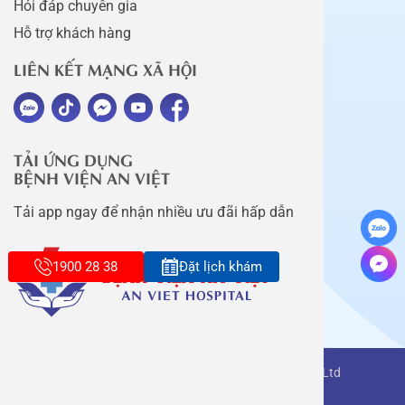
Hỏi đáp chuyên gia
Hỗ trợ khách hàng
LIÊN KẾT MẠNG XÃ HỘI
TẢI ỨNG DỤNG
BỆNH VIỆN AN VIỆT
Tải app ngay để nhận nhiều ưu đãi hấp dẫn
1900 28 38
Đặt lịch khám
Copyright belongs to An Viet Thang Long Co., Ltd
Terms of use