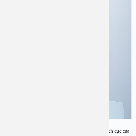
BSCK Bùi Thị Minh Huệ
Là thành viên ưu tú và tích cực của