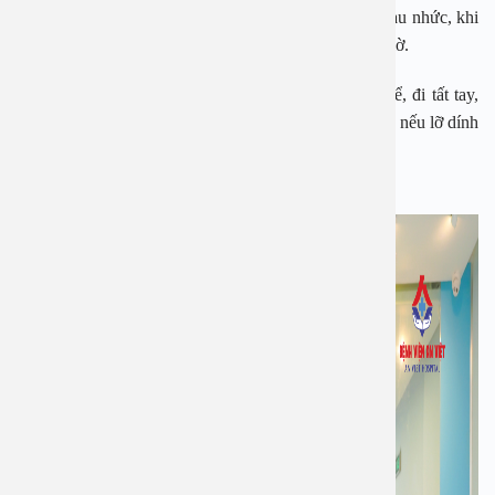
ảnh của nhiều người. Toàn bộ các khớp xương đều đau nhức, khi
bạn co hay duỗi thì cũng mang lại sự khó chịu hàng giờ.
Để phòng tránh việc quan trọng là cần giữ ấm cơ thể, đi tất tay,
chân đầy đủ. Không ra ngoài khi trời đang mưa phùn, nếu lỡ dính
nước mưa cần thay ngay quần áo.