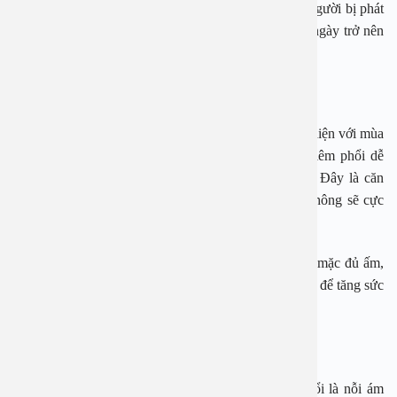
nhiệt độ chênh lệch giữa ngày và đêm khiến một số người bị phát
ban, mẩn ngứa, da khô nứt nẻ, việc sinh hoạt hàng ngày trở nên
bất tiện, khó chịu.
Bệnh viêm phổi
Bệnh viêm phổi dường như là căn bệnh thường xuất hiện với mùa
lạnh, vì trời lạnh là nguyên nhân khiến cho bệnh viêm phổi dễ
phát tác hoặc tái phát ở những người từng bị bệnh. Đây là căn
bệnh nghiêm trọng cần được chưa trị kịp thời nếu không sẽ cực
kỳ nguy hiểm.
Để giảm nguy cơ mắc bệnh viêm phổi chúng ta cần mặc đủ ấm,
nhất là đối với trẻ em. Tăng cường rèn luyện sức khoẻ để tăng sức
đề kháng.
Đau nhức xương khớp
Những cơn đau nhức xương cốt khi thời tiết thay đổi là nỗi ám