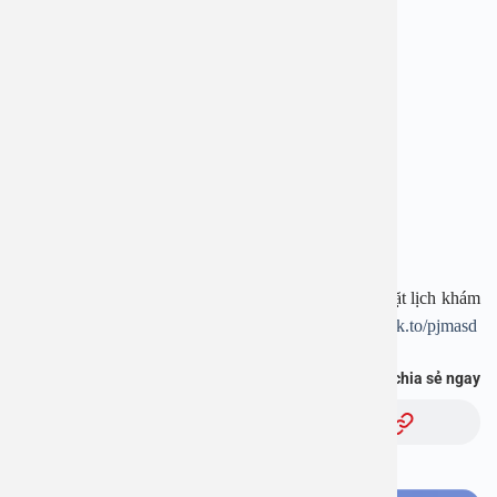
—————————-
BỆNH VIỆN ĐA KHOA AN VIỆT
Địa chỉ: 1E Trường Chinh, Thanh Xuân, Hà Nội
Hotline:
1900 28 38
–
0965 98 37 73
Website:
www.benhvienanviet.com
Fanpage:
https://www.facebook.com/benhvienanviet
Tải APP Bệnh viện An Việt để “Tra cứu kết quả – Đặt lịch khám
– Video Call với bác sĩ” và hơn thế nữa :
https://onelink.to/pjmasd
Bạn thấy thông tin này hữu ích, chia sẻ ngay
Chủ đề: