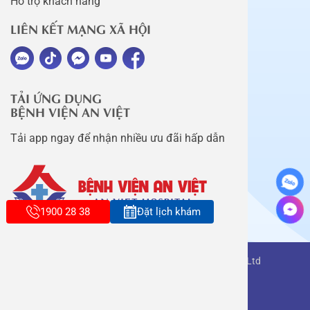
Hỗ trợ khách hàng
LIÊN KẾT MẠNG XÃ HỘI
TẢI ỨNG DỤNG
BỆNH VIỆN AN VIỆT
Tải app ngay để nhận nhiều ưu đãi hấp dẫn
1900 28 38
Đặt lịch khám
Copyright belongs to An Viet Thang Long Co., Ltd
Terms of use
Sitemap