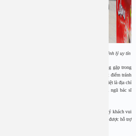
Bệnh viện Đa khoa An Việt là địa chỉ điều trị nhiều bệnh lý uy tín
Một trong những cách giải quyết với các bệnh thường gặp trong
ngày lạnh là tới gặp bác sĩ để được điều trị sớm, dứt điểm tránh
tình trạng diễn tiến tiêu cực. Bệnh viện Đa khoa An Việt là địa chỉ
điều trị các bệnh lý thường gặp khi trời lạnh với đội ngũ bác sĩ
chuyên gia cùng trang thiết bị hiện đại.
Ngay bây giờ, nếu cần tư vấn, đặt lịch thăm khám, quý khách vui
lòng gọi qua hotline:
1900 28 38
–
0965 98 37 73
để được hỗ trợ
nhanh nhất.