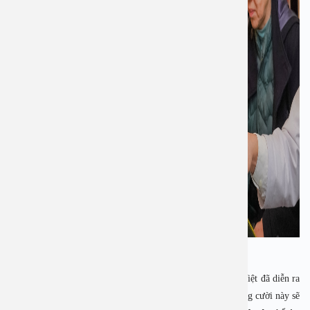
Chương trình Chào xuân 2023 của bệnh viện Đa Khoa An Việt đã diễn ra
vô cùng hứng khởi và rộn rã tiếng cười. Hi vọng những tiếng cười này sẽ