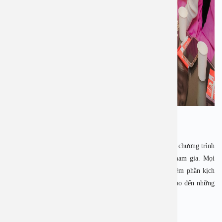
Để tạo không khí sôi nổi đầu xuân, Ban tổ chức đã tổ chức chương trình
“đuổi hình bắt chữ” để toàn thể CNBV bệnh viện cùng tham gia. Mọi
người đã tham gia trò chơi vô cùng vui nhộn và không kém phần kịch
tính. Những phần quà nhỏ bé nhưng đầy giá trị đã được trao đến những
người chơi chiến thắng.