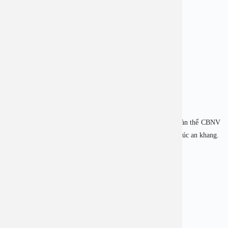
Ban lãnh đạo bệnh viện có những lì xì đầu năm mới cho toàn thể CBNV
bệnh viện, thay cho lời chúc một năm mới sức khỏe hạnh phúc an khang.