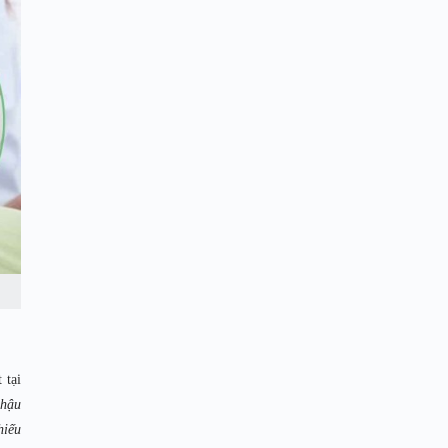
 tại
 hậu
hiếu