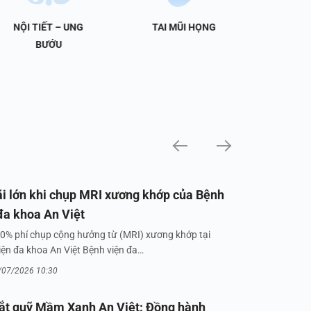
NỘI TIẾT – UNG
TAI MŨI HỌNG
TIẾT 
BƯỚU
i lớn khi chụp MRI xương khớp của Bệnh
đa khoa An Việt
0% phí chụp cộng hưởng từ (MRI) xương khớp tại
iện đa khoa An Việt Bệnh viện đa…
/07/2026 10:30
ắt quỹ Mầm Xanh An Việt: Đồng hành