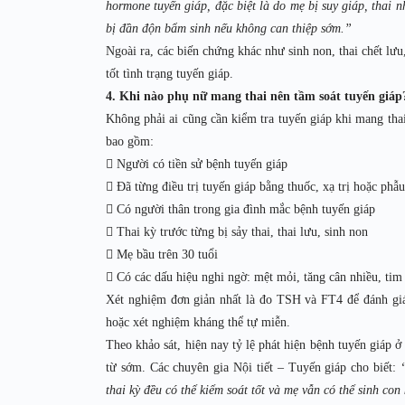
hormone tuyến giáp, đặc biệt là do mẹ bị suy giáp, thai n
bị đần độn bẩm sinh nếu không can thiệp sớm.”
Ngoài ra, các biến chứng khác như sinh non, thai chết lưu
tốt tình trạng tuyến giáp.
4. Khi nào phụ nữ mang thai nên tầm soát tuyến giáp
Không phải ai cũng cần kiểm tra tuyến giáp khi mang thai
bao gồm:
 Người có tiền sử bệnh tuyến giáp
 Đã từng điều trị tuyến giáp bằng thuốc, xạ trị hoặc phẫu
 Có người thân trong gia đình mắc bệnh tuyến giáp
 Thai kỳ trước từng bị sảy thai, thai lưu, sinh non
 Mẹ bầu trên 30 tuổi
 Có các dấu hiệu nghi ngờ: mệt mỏi, tăng cân nhiều, tim
Xét nghiệm đơn giản nhất là đo TSH và FT4 để đánh giá h
hoặc xét nghiệm kháng thể tự miễn.
Theo khảo sát, hiện nay tỷ lệ phát hiện bệnh tuyến giáp 
từ sớm. Các chuyên gia Nội tiết – Tuyến giáp cho biết:
thai kỳ đều có thể kiểm soát tốt và mẹ vẫn có thể sinh c