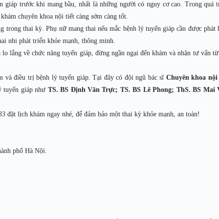
n giáp trước khi mang bầu, nhất là những người có nguy cơ cao. Trong quá t
 khám chuyên khoa nội tiết càng sớm càng tốt.
g trong thai kỳ. Phụ nữ mang thai nếu mắc bệnh lý tuyến giáp cần được phát 
hai nhi phát triển khỏe mạnh, thông minh.
lo lắng về chức năng tuyến giáp, đừng ngần ngại đến khám và nhận tư vấn từ
 và điều trị bệnh lý tuyến giáp. Tại đây có đội ngũ bác sĩ
Chuyên khoa nội 
lý tuyến giáp như
TS. BS Định Văn Trực; TS. BS Lê Phong; ThS. BS Mai
33
đặt lịch khám ngay nhé, để đảm bảo một thai kỳ khỏe mạnh, an toàn!
hành phố Hà Nội.