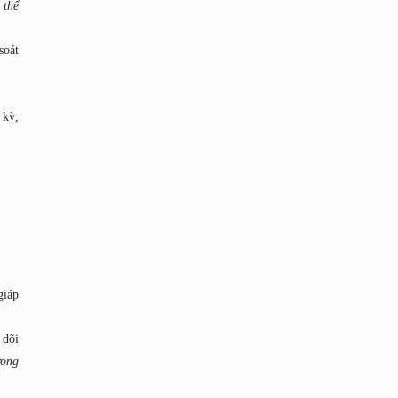
 thể
soát
 kỳ,
giáp
 dõi
rong