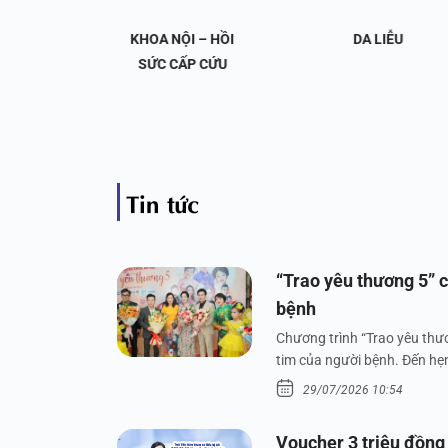
OA NỘI
KHOA NỘI – HỒI
DA LIỄU
 KHỚP
SỨC CẤP CỨU
Tin tức
“Trao yêu thương 5” c
bệnh
Chương trình “Trao yêu thươ
tim của người bệnh. Đến hẹn 
29/07/2026 10:54
Voucher 3 triệu đồng