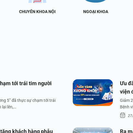
CHUYÊN KHOA NỘI
NGOẠI KHOA
hạm tới trái tim người
Ưu đã
viện 
ng 5” đã thực sự chạm tới trái
Giảm 2
lại lên,…
Bệnh v
27
 tặng khách hàng phẫu
Ra m