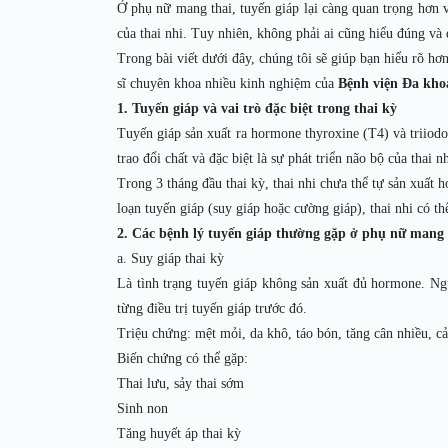
Ở phụ nữ mang thai, tuyến giáp lại càng quan trọng hơn 
của thai nhi. Tuy nhiên, không phải ai cũng hiểu đúng và 
Trong bài viết dưới đây, chúng tôi sẽ giúp bạn hiểu rõ hơ
sĩ chuyên khoa nhiều kinh nghiệm của
Bệnh viện Đa kho
1. Tuyến giáp và vai trò đặc biệt trong thai kỳ
Tuyến giáp sản xuất ra hormone thyroxine (T4) và triiodot
trao đổi chất và đặc biệt là sự phát triển não bộ của thai nh
Trong 3 tháng đầu thai kỳ, thai nhi chưa thể tự sản xuất
loạn tuyến giáp (suy giáp hoặc cường giáp), thai nhi có th
2. Các bệnh lý tuyến giáp thường gặp ở phụ nữ mang 
a. Suy giáp thai kỳ
Là tình trạng tuyến giáp không sản xuất đủ hormone. Ng
từng điều trị tuyến giáp trước đó.
Triệu chứng: mệt mỏi, da khô, táo bón, tăng cân nhiều, c
Biến chứng có thể gặp:
Thai lưu, sảy thai sớm
Sinh non
Tăng huyết áp thai kỳ