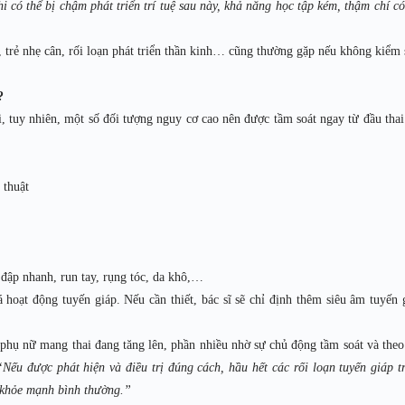
hi có thể bị chậm phát triển trí tuệ sau này, khả năng học tập kém, thậm chí có
, trẻ nhẹ cân, rối loạn phát triển thần kinh… cũng thường gặp nếu không kiểm 
?
, tuy nhiên, một số đối tượng nguy cơ cao nên được tầm soát ngay từ đầu thai
 thuật
 đập nhanh, run tay, rụng tóc, da khô,…
oạt động tuyến giáp. Nếu cần thiết, bác sĩ sẽ chỉ định thêm siêu âm tuyến 
ở phụ nữ mang thai đang tăng lên, phần nhiều nhờ sự chủ động tầm soát và theo
“Nếu được phát hiện và điều trị đúng cách, hầu hết các rối loạn tuyến giáp t
on khỏe mạnh bình thường.”