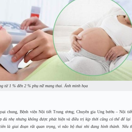
ởng từ 1 % đến 2 % phụ nữ mang thai. Ảnh minh họa
i chung, Bệnh viện Nội tiết Trung ương; Chuyên gia Ung bướu – Nội tiết
p dù nhẹ nhưng không được phát hiện và điều trị kịp thời cũng có thể để lại
iên là giai đoạn rất quan trọng, vì não bộ thai nhi đang hình thành. Nếu t