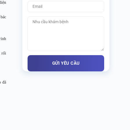
diện
 bác
rình
 rối
o đã