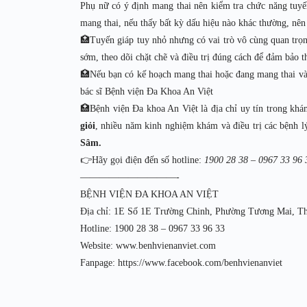
Phụ nữ có ý định mang thai nên kiểm tra chức năng tuyế
mang thai, nếu thấy bất kỳ dấu hiệu nào khác thường, nên
🏥Tuyến giáp tuy nhỏ nhưng có vai trò vô cùng quan trọn
sớm, theo dõi chặt chẽ và điều trị đúng cách để đảm bảo t
🏥Nếu bạn có kế hoạch mang thai hoặc đang mang thai và 
bác sĩ Bệnh viện Đa Khoa An Việt
🏥Bệnh viện Đa khoa An Việt là địa chỉ uy tín trong khám
giỏi
, nhiều năm kinh nghiệm khám và điều trị các bệnh 
Sâm.
👉Hãy gọi điện đến số hotline:
1900 28 38 – 0967 33 96 
——————————-
BỆNH VIỆN ĐA KHOA AN VIỆT
Địa chỉ: 1E Số 1E Trường Chinh, Phường Tương Mai, T
Hotline: 1900 28 38 – 0967 33 96 33
Website: www.benhvienanviet.com
Fanpage: https://www.facebook.com/benhvienanviet