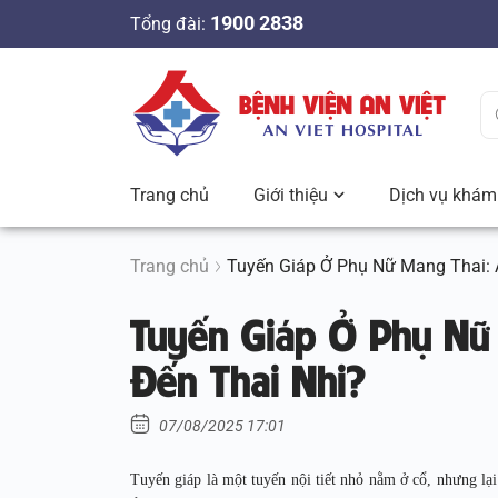
S
1900 2838
Tổng đài:
k
i
p
t
o
c
Trang chủ
Giới thiệu
Dịch vụ khám 
o
n
t
Trang chủ
Tuyến Giáp Ở Phụ Nữ Mang Thai: 
e
Tuyến Giáp Ở Phụ Nữ
n
t
Đến Thai Nhi?
07/08/2025 17:01
Tuyến giáp là một tuyến nội tiết nhỏ nằm ở cổ, nhưng lại đ