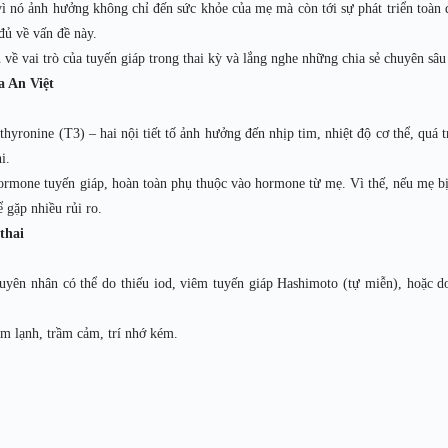
vì nó ảnh hưởng không chỉ đến sức khỏe của mẹ mà còn tới sự phát triển toàn 
đủ về vấn đề này.
n về vai trò của tuyến giáp trong thai kỳ và lắng nghe những chia sẻ chuyên sâu
a An Việt
hyronine (T3) – hai nội tiết tố ảnh hưởng đến nhịp tim, nhiệt độ cơ thể, quá t
i.
 hormone tuyến giáp, hoàn toàn phụ thuộc vào hormone từ mẹ. Vì thế, nếu mẹ bị
ể gặp nhiều rủi ro.
thai
uyên nhân có thể do thiếu iod, viêm tuyến giáp Hashimoto (tự miễn), hoặc d
ảm lạnh, trầm cảm, trí nhớ kém.