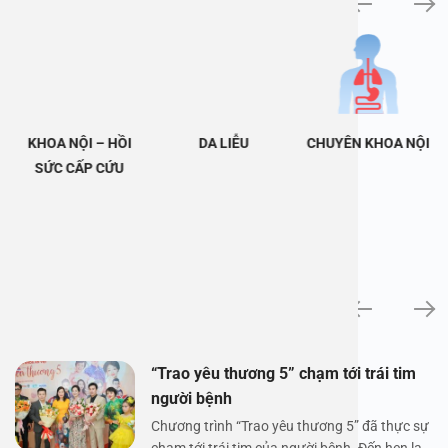
KHOA NỘI – HỒI
DA LIỄU
CHUYÊN KHOA NỘI
SỨC CẤP CỨU
Tin tức
“Trao yêu thương 5” chạm tới trái tim
người bệnh
Chương trình “Trao yêu thương 5” đã thực sự
chạm tới trái tim của người bệnh. Đến hẹn lại