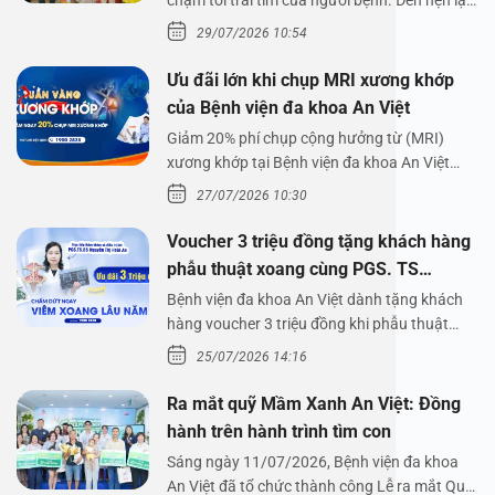
lên,…
29/07/2026 10:54
Ưu đãi lớn khi chụp MRI xương khớp
của Bệnh viện đa khoa An Việt
Giảm 20% phí chụp cộng hưởng từ (MRI)
xương khớp tại Bệnh viện đa khoa An Việt
Bệnh viện đa…
27/07/2026 10:30
Voucher 3 triệu đồng tặng khách hàng
phẫu thuật xoang cùng PGS. TS
Nguyễn Thị Hoài An
Bệnh viện đa khoa An Việt dành tặng khách
hàng voucher 3 triệu đồng khi phẫu thuật
xoang cùng PGS.…
25/07/2026 14:16
Ra mắt quỹ Mầm Xanh An Việt: Đồng
hành trên hành trình tìm con
Sáng ngày 11/07/2026, Bệnh viện đa khoa
An Việt đã tổ chức thành công Lễ ra mắt Quỹ