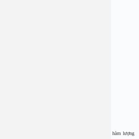
Có hiện tượng chảy máu giữa các kỳ kinh.
Khí hư ra nhiều.
Bị đau vùng chậu.
Thường xuyên đi tiểu.
Táo bón.
Đau ở phần lưng dưới.
Khi quan hệ có thể bị đau hoặc chảy máu.
Thường xuyên bị đầy hay chướng bụng.
Khó đậu thai.
Một số trường hợp đã bước qua thời kỳ mãn kinh, hàm lượng