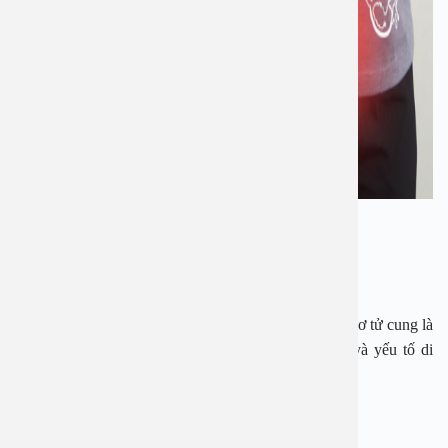
U xơ tử cung
Nguyên nhân gây bệnh
Tuy chưa thể xác định nguyên nhân chính xác gây u xơ tử cung là
gì nhưng có hai yếu tố bất thường gồm nội tiết tố và yếu tố di
truyền có khả năng làm tăng nguy cơ bị bệnh, cụ thể:
Nội tiết tố