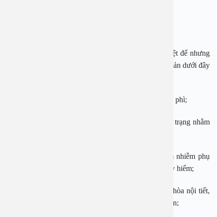
U xơ tử cung có thể gây vô sinh hiếm muộn.
Một số biện pháp phòng ngừa u xơ tử cung
U xơ tử cung tuy không thể phòng ngừa một cách triệt để nhưng
nếu thực hiện tốt một số biện pháp phòng ngừa đơn giản dưới đây
có thể giảm thiểu đáng kể nguy cơ mắc bệnh:
Duy trì cân nặng hợp lý, tránh tình trạng thừa cân, béo phì;
Tăng cường các hoạt động thể chất phù hợp với thể trạng nhằm
tăng cường sức đề kháng và nâng cao sức khỏe;
Lưu ý việc giữ vệ sinh vùng kín bởi tình trạng viêm nhiễm phụ
khoa là một trong các tác nhân gây nhiều bệnh lý nguy hiểm;
Nghỉ ngơi, thư giãn tinh thần, ngủ đủ giấc giúp điều hòa nội tiết,
tránh căng thẳng quá mức và thức khuya thường xuyên;