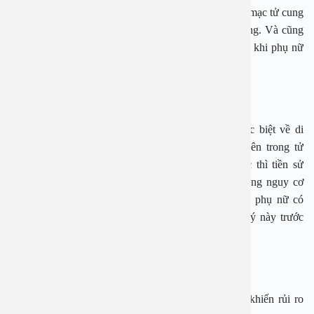
Nồng độ Estrogen tăng cao khiến tổ chức cơ và niêm mạc tử cung
tăng sinh, từ đó làm tăng rủi ro xuất hiện u xơ tử cung. Và cũng
với lý do này nên u xơ sẽ có thể teo nhỏ hoặc mất đi khi phụ nữ
đến độ tuổi mãn kinh.
Yếu tố di truyền
Các chuyên gia nghiên cứu đã tìm ra được sự khác biệt về di
truyền giữa u xơ cùng các tế bào bình thường ở bên trong tử
cung. Ngoài các yếu tố như tuổi tác hay chủng tộc thì tiền sử
bệnh lý gia đình cũng được xem là tác nhân làm tăng nguy cơ
mắc bệnh. Tỷ lệ bị u xơ tử cung cao hơn ở những phụ nữ có
người thân như mẹ hoặc chị gái đã mắc phải bệnh lý này trước
đó.
Một số yếu tố khác
Một số yếu tố khác cũng được cho là có khả năng khiến rủi ro