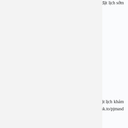
Liên hệ ngay hotline 1900 28 38 – 0965 98 37 73 để đặt lịch sớm
nhất.
—————————-
BỆNH VIỆN ĐA KHOA AN VIỆT
Địa chỉ: 1E Trường Chinh, Thanh Xuân, Hà Nội
Hotline: 1900 28 38 – 0965 98 37 73
Website: www.benhvienanviet.com
Fanpage: https://www.facebook.com/benhvienanviet
Tải APP Bệnh viện An Việt để “Tra cứu kết quả – Đặt lịch khám
– Video Call với bác sĩ” và hơn thế nữa : https://onelink.to/pjmasd