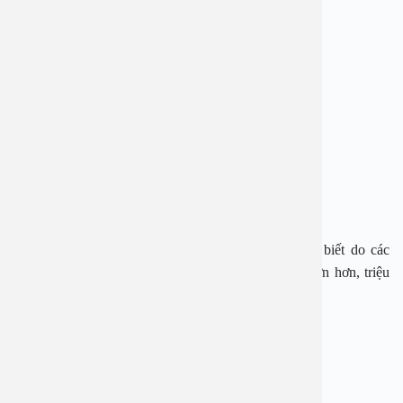
mắc u xơ tử cung cao hơn bình thường như:
Người có kinh quá sớm.
Lạm dụng các phương pháp phòng tránh thai bừa bãi.
Cơ thể bị thiếu hụt vitamin D.
Uống quá nhiều rượu bia,…
Các dấu hiệu nhận biết bệnh lý u xơ tử cung
Thông thường, bệnh u xơ tử cung rất khó để nhận biết do các
biển hiện không rõ ràng. Chỉ khi khối u phát triển lớn hơn, triệu
chứng bệnh cũng sẽ đặc trưng hơn, cụ thể:
Máu kinh ra nhiều hoặc chu kỳ hành kinh kéo dài.
Rối loạn chu kỳ kinh nguyệt.