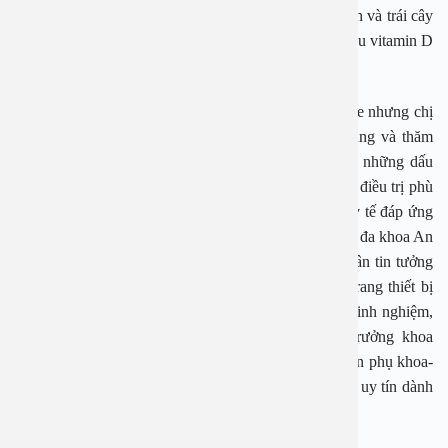
Bổ sung đầy đủ chất dinh dưỡng, tăng cường rau xanh và trái cây
trong bữa ăn hàng ngày, đặc biệt thực phẩm chứa nhiều vitamin D
và chất khoáng.
U xơ tử cung lành tính tuy không gây hại tới sức khỏe nhưng chị
em phụ nữ cần chủ động kiểm tra sức khỏe nói chung và thăm
khám phụ khoa định kỳ nói riêng để sớm phát hiện những dấu
hiệu bất thường trên cơ thể, từ đó có hướng xử trí và điều trị phù
hợp.
Nếu chị em đang cân nhắc tìm kiếm một cơ sở y tế đáp ứng
việc thăm khám và điều trị u xơ tử cung thì Bệnh viện đa khoa An
Việt chính là lựa chọn uy tín được đông đảo người dân tin tưởng
lựa chọn.
Bệnh viện đa khoa An Việt có hệ thống trang thiết bị
hiện đại cùng đội ngũ chuyên gia, bác sĩ nhiều năm kinh nghiệm,
đặc biệt là TS. BS Lê Minh Châu, nguyên Phó trưởng khoa
Khám bệnh BV Phụ sản Trung ương, trưởng khoa Sản phụ khoa-
Bệnh viện An Việt, sẽ là địa chỉ thăm khám sức khỏe uy tín dành
cho bạn.