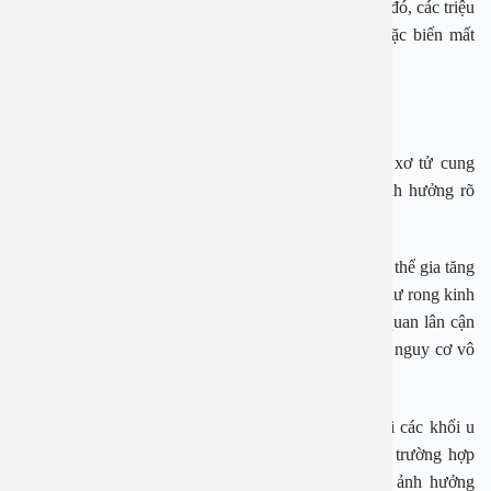
hormone có trong cơ thể cũng sẽ giảm dần. Kéo theo đó, các triệu
chứng bệnh u xơ tử cung cũng sẽ giảm bớt hơn hoặc biến mất
hoàn toàn.
U xơ tử cung lành tính có cần điều trị không?
Theo thống kê, có khoảng 50% trường hợp mắc u xơ tử cung
không có các biểu hiện rõ ràng cũng như những ảnh hưởng rõ
ràng đối với sức khỏe.
Tuy nhiên, cũng có nhiều trường hợp u xơ tử cung có thể gia tăng
kích thước, gây ra những biến chứng nghiêm trọng như rong kinh
kéo dài, thoái hóa, nhiễm trùng gây chèn áp các cơ quan lân cận
hoặc ảnh hưởng đến sức trực tiếp khỏe sinh sản tăng nguy cơ vô
sinh ở phụ nữ.
Trước thực tế đó, việc thăm khám, phát hiện kịp thời các khối u
xơ tử cung đóng vai trò vô cùng quan trọng. Trong trường hợp
khối u lành tính, qua theo dõi nhận thấy không có ảnh hưởng