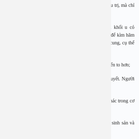
nghiêm trọng tới sức khỏe sẽ không cần can thiệp điều trị, mà chỉ
cần theo dõi định kỳ.
Nhưng nếu trong thời gian theo dõi nếu phát hiện khối u có
những biểu hiện bất thường thì cần can thiệp điều trị để kìm hãm
sự phát triển của u xơ tử cung hoặc loại bỏ u xơ tử cung, cụ thể
trong các trường hợp sau:
Khối u có sự gia tăng về kích thước, ngày một phát triển to hơn;
Khối u tử cung gây đau bụng hoặc rong kinh, rong huyết. Người
bệnh điều trị bằng thuốc không mang lại hiệu quả;
Khối u có kích thước lớn gây chèn ép các bộ phận khác trong cơ
thể;
U xơ nằm dưới niêm mạc, ảnh hưởng đến sức khỏe sinh sản và
rối loạn kinh nguyệt;