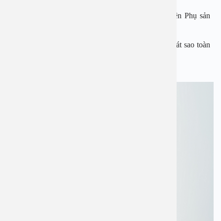
Nguyên Phó trưởng khoa Khám Bệnh tại Bệnh viện Phụ sản
TW
Chuyên gia với gần 40 năm kinh nghiệm theo dõi sát sao toàn
bộ quá trình điều trị của người bệnh