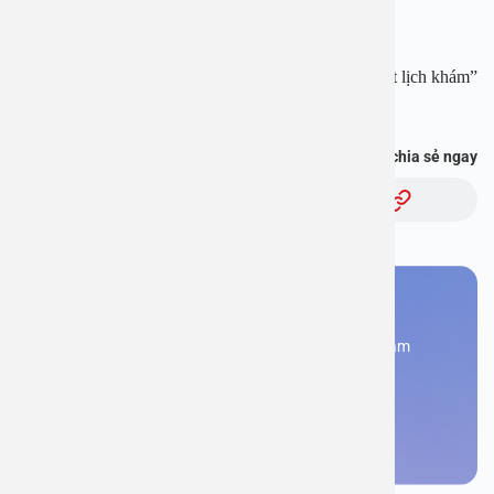
Fanpage:
https://www.facebook.com/benhvienanviet
Tải APP Bệnh viện An Việt để “Tra cứu kết quả – Đặt lịch khám”
và hơn thế nữa :
https://onelink.to/pjmasd
Bạn thấy thông tin này hữu ích, chia sẻ ngay
Chủ đề:
Bạn cần đặt lịch khám
Đăng kí ngay để được các chuyên gia tư vấn và khám
bệnh
Đặt lịch khám