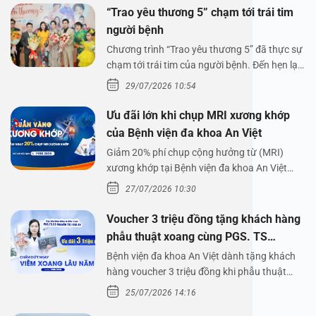
“Trao yêu thương 5” chạm tới trái tim
người bệnh
Chương trình “Trao yêu thương 5” đã thực sự
chạm tới trái tim của người bệnh. Đến hẹn lại
lên,…
29/07/2026 10:54
Ưu đãi lớn khi chụp MRI xương khớp
của Bệnh viện đa khoa An Việt
Giảm 20% phí chụp cộng hưởng từ (MRI)
xương khớp tại Bệnh viện đa khoa An Việt
Bệnh viện đa…
27/07/2026 10:30
Voucher 3 triệu đồng tặng khách hàng
phẫu thuật xoang cùng PGS. TS
Nguyễn Thị Hoài An
Bệnh viện đa khoa An Việt dành tặng khách
hàng voucher 3 triệu đồng khi phẫu thuật
xoang cùng PGS.…
25/07/2026 14:16