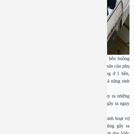
Vì vậy, tùy theo trường hợp cắt bỏ 1 bên hay cả 2 bên buồng
trứng sẽ có ảnh hưởng khác nhau đến khả năng sinh sản của phụ
nữ.
Trong trường hợp phẫu thuật cắt bỏ buồng trứng ở 1 bên,
buồng trứng còn lại vẫn hoạt động tốt có nghĩa là khả năng sinh
sản vẫn còn.
Tuy nhiên, việc phẫu thuật cắt buồng trứng cũng gây ra những
tổn thương nhất định như: Mang thai ngoài tử cung gây ra nguy
hiểm đến tính mạng của bệnh nhân.
Việc cắt bỏ 1 bên buồng trứng cũng ảnh hưởng đến sinh hoạt vợ
chồng. Do estrogen giảm tiết dịch nhầy âm đạo cũng gây ra
những trở ngại làm giảm cảm giác trong sinh hoạt tình dục.Việc