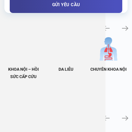
Khám bệnh chuyên khoa
KHOA NỘI – HỒI
DA LIỄU
CHUYÊN KHOA NỘI
SỨC CẤP CỨU
Tin tức