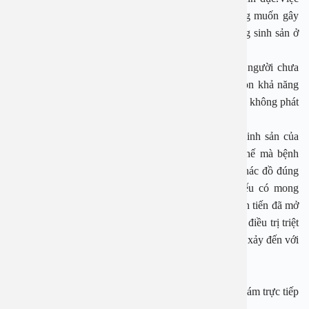
cắt cả 2 bên buồng trứng là trường hợp không mong muốn gây
ảnh hưởng rất lớn đến sức khoẻ và làm mất khả năng sinh sản ở
nữ giới.
Ngoài việc mất chức năng sinh sản, đối với những người chưa
dậy thì, việc mất 2 buồng trứng bệnh nhân không còn khả năng
tiết các loại hormone sinh sản dẫn đến mất kinh, ngực không phát
triển nữa.
Ung thư buồng trứng có ảnh hưởng đến sức khỏe sinh sản của
người bệnh dù ít hoặc nhiều. Tuy nhiên không vì thế mà bệnh
nhân suy sụp mà hãy cố gắng kiên trì điều trị theo phác đồ đúng
hướng và lắng nghe theo hướng dẫn của bác sĩ nếu có mong
muốn sinh sản trong tương lai.
Hiện nay nền y học tân tiến đã mở
ra nhiều cơ hội đối với chị em phụ nữ, do đó bạn nên điều trị triệt
để phục hồi sức khỏe, từ đó nhiều tín hiệu tích cực sẽ xảy đến với
bạn!
Tại Bệnh viện Đa khoa An Việt, bạn sẽ được thăm khám trực tiếp
với: TS.BS Lê Minh Châu