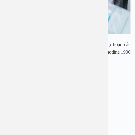
Ngay bây giờ, nếu bạn đang cần tư vấn về dịch vụ hoặc các
chương trình ưu đãi, hãy để lại thông tin hoặc gọi tới hotline
1900
2838
–
0965 98 3773
, bác sĩ sẽ hỗ trợ giải đáp cụ thể.
——————————————-
BỆNH VIỆN ĐA KHOA AN VIỆT
Địa chỉ: 1E Trường Chinh, Thanh Xuân, Hà Nội
Hotline:
1900 2838
–
0965 98 3773
Website:
www.benhvienanviet.com