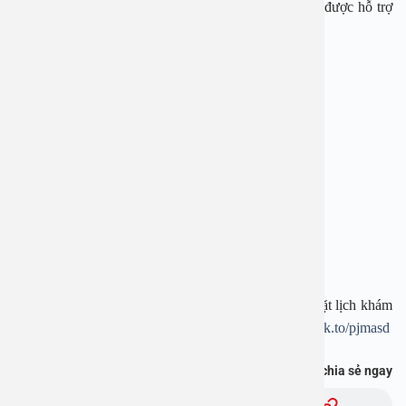
lòng gọi qua hotline
1900 28 38
–
0965 98 37 73
để được hỗ trợ
nhanh nhất.
—————————-
BỆNH VIỆN ĐA KHOA AN VIỆT
Địa chỉ: 1E Trường Chinh, Thanh Xuân, Hà Nội
Hotline:
1900 28 38
–
0965 98 37 73
Website:
www.benhvienanviet.com
Fanpage:
https://www.facebook.com/benhvienanviet
Tải APP Bệnh viện An Việt để “Tra cứu kết quả – Đặt lịch khám
– Video Call với bác sĩ” và hơn thế nữa :
https://onelink.to/pjmasd
Bạn thấy thông tin này hữu ích, chia sẻ ngay
Chủ đề: