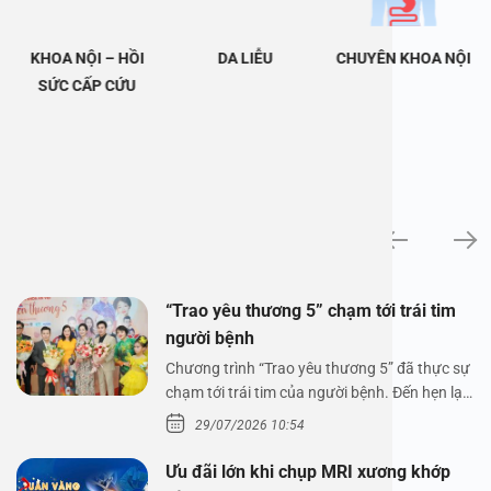
KHOA NỘI – HỒI
DA LIỄU
CHUYÊN KHOA NỘI
SỨC CẤP CỨU
Tin tức
“Trao yêu thương 5” chạm tới trái tim
người bệnh
Chương trình “Trao yêu thương 5” đã thực sự
chạm tới trái tim của người bệnh. Đến hẹn lại
lên,…
29/07/2026 10:54
Ưu đãi lớn khi chụp MRI xương khớp