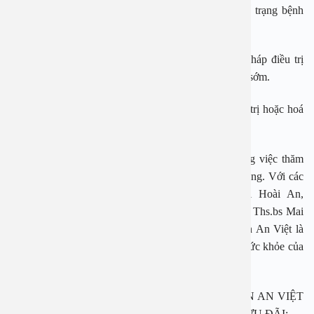
đồ điều trị của bác sĩ. Tùy theo giai đoạn bệnh, thể trạng bệnh
nhân, bác sĩ sẽ chỉ định phương pháp phù hợp.
Với ung thư khoang miệng, phẫu thuật là phương pháp điều trị
chính trong những trường hợp mắc ung thư giai đoạn sớm.
Ở giai đoạn muộn hơn, bác sĩ buộc phải chỉ định xạ trị hoặc hoá
trị để tiêu diệt các tế bào ung thư.
Bệnh viện Đa khoa An Việt là địa điểm uy tín trong việc thăm
khám và điều trị nhiều vấn đề về sức khỏe tai mũi họng. Với các
chuyên gia có tiếng như PGS. TS Nguyễn Thị Hoài An,
PGS.TS.BS Đoàn Thị Hồng Hoa ,TS.BS Lê Phong, Ths.bs Mai
Văn Sâm, … cùng trang thiết bị hiện đại, Bệnh viện An Việt là
địa chỉ uy tín cho người bệnh giải quyết các vấn đề sức khỏe của
mình.
NHÂN DỊP ĐẠI LỄ 30/04 VÀ 01/05, BỆNH VIỆN AN VIỆT
TRI ÂN KHÁCH HÀNG VỚI CHƯƠNG TRÌNH ƯU ĐÃI: