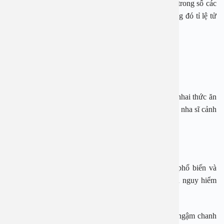
WHO năm 2018, ung thư khoang miệng xếp thứ 18 trong số các
loại ung thư phổ biến với gần 1.900 ca mắc mới, trong đó tỉ lệ tử
vong chiếm khoảng 50%.
Dấu hiệu ung thư vùng khoang miệng
Đau lưỡi, khó nhai
Ngoài ra, hiện tượng đau lưỡi, hàm răng yếu và khó nhai thức ăn
cũng có thể là dấu hiệu của căn bệnh ung thư này, các nha sĩ cảnh
báo.
Viêm họng mãn tính
Viêm họng mãn tính là một trong những căn bệnh phổ biến và
đặc biệt, đây có thể là dấu hiệu của một chứng bệnh nguy hiểm
hơn, đó chính là căn bệnh ung thư khoang miệng.
Vì thế, khi bị viêm họng, nếu sử dụng mật ong, kẹo ngậm chanh