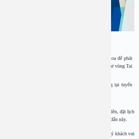
Bao gồm các danh mục khám sau:
Khám & nội soi Tai Mũi Họng với bác sĩ chuyên khoa để phát
hiện các bệnh lý về Tai Mũi Họng và tầm soát ung thư vùng Tai
Mũi Họng
Siêu âm tuyến giáp: Phát hiện những u bất thường tại tuyến
giáp và các vùng lân cận
Vậy còn chần chờ gì nữa mà không nhấc điện thoại lên, đặt lịch
ngay để đăng ký gói khám với chi phí ưu đãi cực hấp dẫn này.
Ngay bây giờ, nếu cần tư vấn, đặt lịch thăm khám, quý khách vui