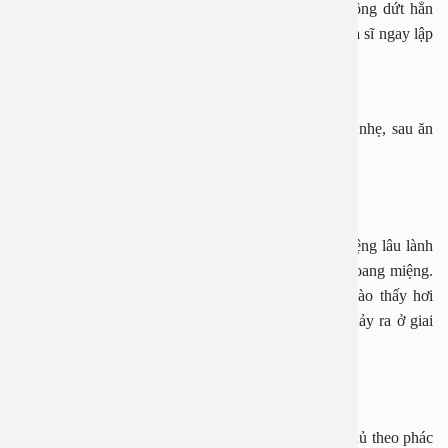
hoặc nước muối loãng mà cơn đau không giảm, không dứt hẳn
sau một thời gian dài sử dụng thì bạn nên đi khám nha sĩ ngay lập
tức.
Chảy máu bất thường trong khoang miệng
Việc chảy máu có thể diễn ra tự nhiên, sau va chạm nhẹ, sau ăn
uống hoặc vệ sinh răng miệng.
Vết loét hoặc vết chồi lâu lành
Nếu như bạn nhận ấy những vết loét trên khoang miệng lâu lành
trên một tháng, xuất hiện ở bất kỳ vị trí nào trong khoang miệng.
Những vết loét này thường không đau, đụng nhẹ vào thấy hơi
sượng cứng hoặc mất đi độ mềm mại. Đau thường xảy ra ở giai
đoạn trễ hơn.
Biện pháp điều trị bệnh
Khi bị ung thư khoang miệng, người bệnh cần tuân thủ theo phác