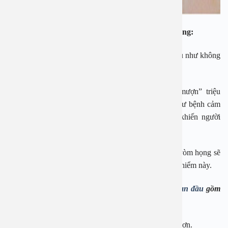
Những dấu hiệu nhận biết sớm ung thư vòm họng:
Ung thư vòm họng là căn bệnh phát triển âm thầm hầu như không
để lại triệu chứng gì đáng kể.
Khi mới hình thành, căn bệnh này thường “vay mượn” triệu
chứng của nhiều bệnh liên quan đến tai mũi họng như bệnh cảm
cúm hoặc bệnh nội khoa về thần kinh, mạch máu khiến người
bệnh thường chủ quan bỏ qua.
Vì vậy, hiểu rõ những triệu chứng sớm của ung thư vòm họng sẽ
giúp bạn nhanh chóng phát hiện được căn bệnh nguy hiểm này.
Những triệu chứng của
ung thư vòm họng giai đoạn đầu
gồm
có:
– Đau đầu:
Người bệnh cảm thấy đau đầu âm ỉ từng cơn.