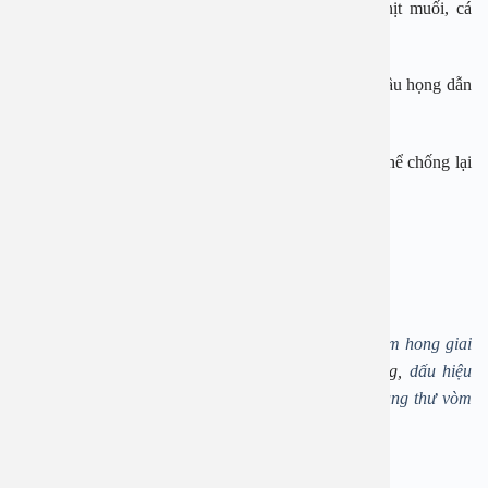
– Hạn chế ăn các món ăn chứa nhiều muối như thịt muối, cá
muối, các thức ăn lên men như dưa muối, cà muối…
– Không ăn đồ ăn quá nóng có thể gây tổn thương hầu họng dẫn
đến ung thư vòm họng.
– Tập thể dục thể thao để tăng sức đề kháng cho cơ thể chống lại
bệnh tật.
BỆNH VIỆN ĐA KHOA AN VIỆT
Địa chỉ: 1E Trường Chinh – Hà Nội
Điện thoại: 1900 2838
Tags:
Ung thư vòm họng giai đoạn đầu
,
ung thu vom hong giai
doan dau
,
triệu chứng muộn của ung thư vòm họng
,
dấu hiệu
nhận biết ung thư vòm họng
,
chăm sóc người bệnh ung thư vòm
họng
,
địa chỉ khám bệnh Tai Mũi Họng ở Hà Nội