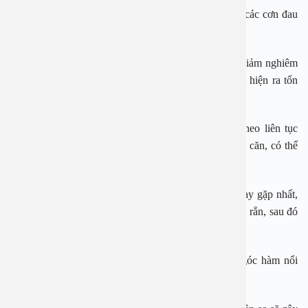
– Đau đầu:
Cảm thấy đau đầu dữ dội, đau liên tục, các cơn đau
lan từ nửa đầu bên này sang nửa đầu bên kia.
– Ù tai:
Cảm thấy ù tai liên tục kèm theo thính lực giảm nghiêm
trọng, khả năng nghe kém. Nếu đi khám có thể phát hiện ra tổn
thương thực thể màng nhĩ bên bị bệnh.
– Ngạt mũi:
Người bệnh cảm thấy ngạt mũi kèm theo liên tục
chảy mủ mũi. Nếu bệnh đã chuyển sang giai đoạn di căn, có thể
thấy hiện tượng chảy mủ kèm theo máu.
– Nổi hạch góc hàm:
Đây là vị trí di căn của hạch hay gặp nhất,
bằng cảm quan thì có thể nhận thấy hạch lúc đầu nhỏ, rắn, sau đó
hạch to lên và lan sang các vị trí khác.
Ở một số bệnh nhân, có thể thấy hiện tượng hạch góc hàm nổi
trước khi xuất hiện những dấu hiệu khác.