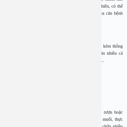
nguyên nhân gây ra bệnh ung thư vòm họng. Tuy nhiên, có thể
khoanh vùng được những yếu tố nguy cơ cao gây ra căn bệnh
này.
– Bị nhiễm virus EBV hoặc HPV
– Thường xuyên tiếp xúc với khói, bụi, môi trường kém thông
khí, hoá chất (đặc biệt là các hydrocacbon thơm), ăn nhiều cá
muối và các thức ăn lên men (dưa, trứng, các loại củ)…
– Uống nhiều rượu, hút nhiều thuốc lá
– Do di truyền
– Do tuổi tác
Như vậy, nếu bạn là người hút thuốc lá, uống bia rượu hoặc
thường xuyên ăn thực phẩm lên men như dưa, cà muối, thực
phẩm chứa nhiều muối như cá muối, nước mắm có chứa nhiều