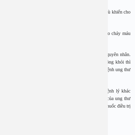
– Ù tai:
Người bệnh thường bị ù một bên tai, mức độ ù khiến cho
người bệnh cảm thấy tiếng trầm như tiếng ve kêu.
– Ngạt mũi
một bên, lúc đầu ngạt từng lúc, kèm theo chảy máu
mũi.
– Khàn tiếng
kèm theo khó nuốt kéo dài không rõ nguyên nhân.
Nếu triệu chứng này kéo dài 3 tuần trở nên mà không khỏi thì
người bệnh nên đến cơ sở chuyên khoa để tầm soát bệnh ung thư
ngay.
Các triệu chứng trên tuy dễ nhầm lẫn với những bệnh lý khác
nhưng có thể phân biệt là nó có 1 đặc điểm chung của ung thư
vòm họng là thường ở cùng 1 bên, tăng dần và dùng thuốc điều trị
thì không đỡ.
Những triệu chứng muộn của ung thư vòm họng: