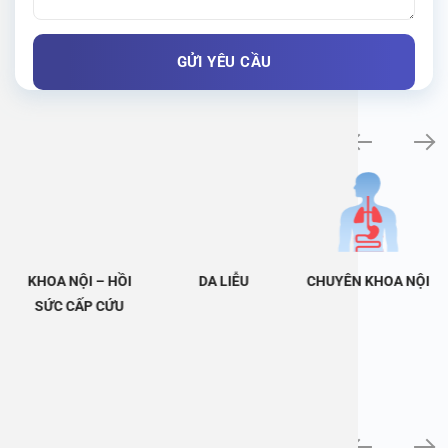
Khám bệnh chuyên khoa
KHOA NỘI – HỒI
DA LIỄU
CHUYÊN KHOA NỘI
SỨC CẤP CỨU
Tin tức