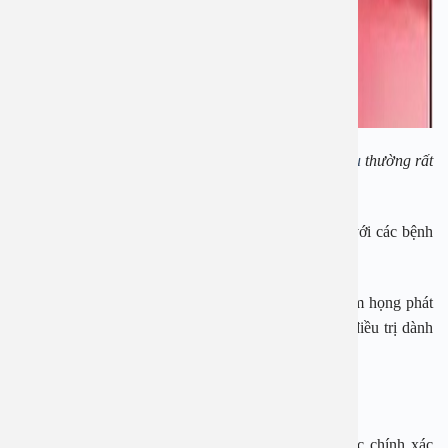
Những dấu hiệu của
Ung thư vòm họng giai đoạn đầu
thường rất
khó phát hiện
Ở Việt Nam, tỷ lệ người mắc ung thư vòm họng so với các bệnh
ung thư khác là khá cao, lên tới 1- – 12%.
Trong số đó có đến 70% bệnh nhân mắc ung thư vòm họng phát
hiện ra bệnh khi đã ở giai đoạn cuối khiến cho việc điều trị dành
lại sự sống cho bệnh nhân hiệu quả rất thấp.
Nguyên nhân gây ung thư vòm họng:
Hiện nay, các nhà khoa học vẫn chưa xác định được chính xác