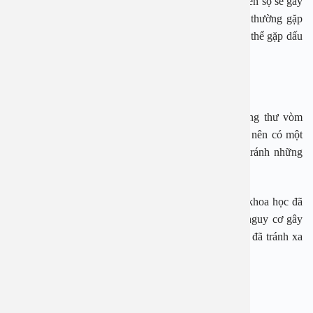
– Liệt các dây thần kinh sọ não:
Khi khối u lan vào nền sọ sẽ gây
tổn thương các dây thần kinh sọ não. Các dấu hiệu thường gặp
như lác mắt, nhìn đôi, tê mặt, vẹo lưỡi, muộn hơn có thể gặp dấu
hiệu nuốt sặc…
Cách phòng bệnh ung thư vòm họng:
Dù chưa có cách phòng tránh đặc hiệu căn bệnh ung thư vòm
họng nhưng các nhà khoa học vẫn khuyên chúng ta nên có một
lối sống sinh hoạt và ăn uống lành mạnh để phòng tránh những
yếu tố nguy cơ cao gây ra căn bệnh này, cụ thể:
– Không hút thuốc lá, thuốc lào: Nhiều nghiên cứu khoa học đã
chứng minh, việc từ bỏ thuốc lá làm giảm đáng kể nguy cơ gây
ung thư vòm họng. Nếu bạn không hút thuốc lá, bạn đã tránh xa
được một tác nhân rất lớn gây nên căn bệnh này.
– Hạn chế uống rượu bia và các đồ uống có cồn.