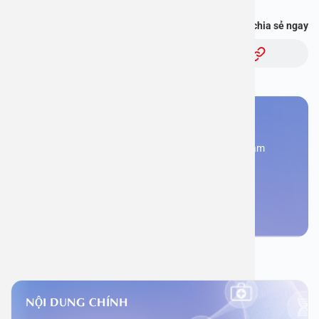
Bạn thấy thông tin này hữu ích, chia sẻ ngay
Chủ đề:
Bạn cần đặt lịch khám
Đăng kí ngay để được các chuyên gia tư vấn và khám
bệnh
Đặt lịch khám
NỘI DUNG CHÍNH