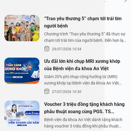
“Trao yêu thương 5” chạm tới trái tim
người bệnh
Chương trình “Trao yêu thương 5” đã thực sự
chạm tới trái tim của người bệnh. Đến hẹn lại
lên,…
29/07/2026 10:54
Ưu đãi lớn khi chụp MRI xương khớp
của Bệnh viện đa khoa An Việt
Giảm 20% phí chụp cộng hưởng từ (MRI)
xương khớp tại Bệnh viện đa khoa An Việt
Bệnh viện đa…
27/07/2026 10:30
Voucher 3 triệu đồng tặng khách hàng
phẫu thuật xoang cùng PGS. TS
Nguyễn Thị Hoài An
Bệnh viện đa khoa An Việt dành tặng khách
hàng voucher 3 triệu đồng khi phẫu thuật