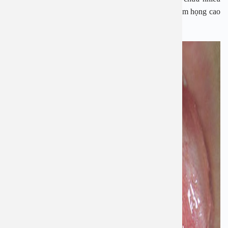
chất nitrosamin… thì bạn có nguy cơ mắc ung thư vòm họng cao
hơn bình thường.