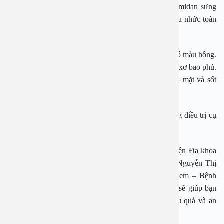
mặt amidan họng xuất hiện dịch màu trắng trong. Amidan sưng
to, đỏ, có thể xuất viêm kết mạc. Cơ thể mệt mỏi, đau nhức toàn
thân nếu viêm do vi rút gây ra.
– Nếu do vi khuẩn gây ra thì bề mặt amidan thường có màu hồng.
Khi quan sát thấy có mủ li ti màu trắng hoặc có màng xơ bao phủ.
Một số trường hợp còn nổi hạch hàm dưới gây kệnh mặt và sốt
cao vì hạch chạy quanh cổ.
Tùy thuộc vào từng trường hợp mà bác sĩ sẽ có hướng điều trị cụ
thể giải quyết viêm Amidan cấp.
Tai mũi họng là chuyên khoa mũi nhọn của Bệnh viện Đa khoa
An Việt. Bệnh viện hiện là nơi công tác PGS. TS Nguyễn Thị
Hoài An – Nguyên trưởng khoa Tai Mũi Họng trẻ em – Bệnh
viện Tai Mũi Họng Trung ương công tác chắc chắn sẽ giúp bạn
giải quyết viêm Amidan một cách nhanh chóng, hiệu quả và an
toàn nhất.