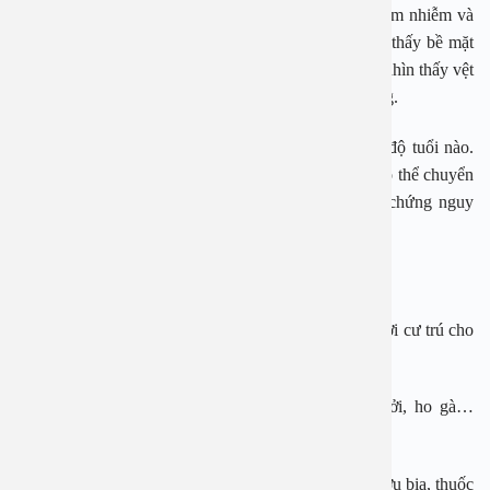
khu vực niêm mạc amidan, khiến amidan trở nên viêm nhiễm và
sưng phồng. Quan sát bằng mắt thường cũng có thể thấy bề mặt
của Amidan có màu đỏ như máu, một số trường hợp nhìn thấy vệt
trắng hoặc mủ. Bệnh gây đau, khó khăn trong ăn uống.
Bệnh viêm amidan cấp tính có thể bắt gặp ở bất cứ độ tuổi nào.
Nếu không được chuẩn đoán và điều trị sớm, bệnh có thể chuyển
biến sang giai đoạn mãn tính, và gây ra nhiều biến chứng nguy
hiểm.
Nguyên nhân dẫn đến viêm Amidan cấp:
– Do vị trí và cấu trúc khiến cho amidan dễ dàng là nơi cư trú cho
nhiều vi khuẩn, vi rút và dễ dàng gây bệnh.
– Sau khi mắc các bệnh hô hấp khác như cúm, sởi, ho gà…
Người bệnh thường có nguy cơ mắc viêm amidan cấp.
– Vệ sinh răng miệng kém, thường xuyên sử dụng rượu bia, thuốc