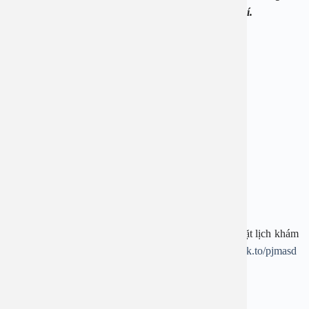
1900 2838 để được hỗ trợ tư vấn hoàn toàn miễn phí.
——————————-
BỆNH VIỆN ĐA KHOA AN VIỆT
Địa chỉ: 1E Trường Chinh, Thanh Xuân, Hà Nội
Hotline: 1900 28 38
Website:
www.benhvienanviet.com
Fanpage:
https://www.facebook.com/benhvienanviet
Tải APP Bệnh viện An Việt để “Tra cứu kết quả – Đặt lịch khám
– Video Call với bác sĩ” và hơn thế nữa :
https://onelink.to/pjmasd