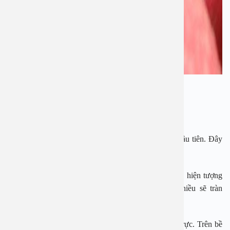
Dấu hiệu dễ nhận biết của Amidan.
Những triệu chứng của viêm Amidan cấp:
– Sốt cao trên 38 độ là biểu hiện viêm amidan cấp đầu tiên. Đây
là dấu hiệu do amidan bị nhiễm trùng.
– Người bị viêm Amidan cũng bị ho vo viêm gây ra hiện tượng
tăng tiết dịch trong cơ thể, khi khối lượng dịch nhiều sẽ tràn
xuống khu vực khí quản, gây ra hiện tượng ho.
– Toàn bộ khu vực amidan, họng sẽ có dấu hiệu đỏ rực. Trên bề