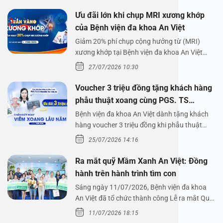
Ưu đãi lớn khi chụp MRI xương khớp
của Bệnh viện đa khoa An Việt
Giảm 20% phí chụp cộng hưởng từ (MRI)
xương khớp tại Bệnh viện đa khoa An Việt
Bệnh viện đa…
27/07/2026 10:30
Voucher 3 triệu đồng tặng khách hàng
phẫu thuật xoang cùng PGS. TS
Nguyễn Thị Hoài An
Bệnh viện đa khoa An Việt dành tặng khách
hàng voucher 3 triệu đồng khi phẫu thuật
xoang cùng PGS.…
25/07/2026 14:16
Ra mắt quỹ Mầm Xanh An Việt: Đồng
hành trên hành trình tìm con
Sáng ngày 11/07/2026, Bệnh viện đa khoa
An Việt đã tổ chức thành công Lễ ra mắt Quỹ
Mầm Xanh…
11/07/2026 18:15