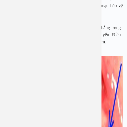
và và những thức uống có cồn… Khiến cho niêm mạc bảo vệ
amidan trở nên yếu đi và dễ bị viêm nhiễm
Những thay đổi về môi trường sống, thời tiết, căng thẳng trong
cuộc sống cũng khiến hệ miễn dịch ngày càng suy yếu. Điều
này khiến cho Amidan dễ bị tổn thương và viêm nhiễm.