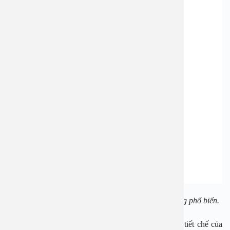
Viêm Amidan là một trong những bệnh lý tai mũi họng phổ biến.
Viêm amidan cấp tính là tình trạng xung huyết, tăng tiết chế của