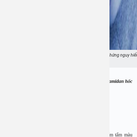
Viêm amidan hốc mủ có thể dẫn tới nhiều biến chứng nguy hiể
Ảnh minh họa
Những triệu chứng thường gặp của người bị viêm amidan hốc
mủ:
Khàn tiếng hoặc mất tiếng;
Ho khan hoặc ho có đờm;
Đau họng, rát họng;
Có thể có triệu chứng sốt hoặc không;
Có đờm vướng trong cổ, rất khó khạc nhổ hoặc nuốt;
Thỉnh thoảng ho, hắt hơi sẽ thấy những hạt nhỏ lấm tấm màu