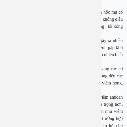
trắng, có mùi hôi.
Có nhiều nguyên nhân gây ra tình trạng viêm amidan hốc mủ có
thể kể đến như vi khuẩn xâm nhập vào đường hô hấp, không điều
trị viêm amidan cấp tính triệt để, yếu tố môi trường, lối sống
không lành mạnh…
Viêm amidan hốc mủ không điều trị triệt để có thể gây ra nhiều
biến chứng nguy hiểm. Nó không chỉ khiến người bệnh gặp khó
khăn khi nuốt, mệt mỏi, khàn giọng, mất giọng mà còn nhiều biến
chứng khác.
Tình trạng viêm nhiễm tại amidan có thể lan rộng sang các cơ
quan lân cận như tai, mũi, họng,… từ đó gây ảnh hưởng đến các
cơ quan hô hấp, dẫn đến các bệnh lý liên quan như viêm họng,
viêm xoang, viêm tai giữa, viêm thanh khí quản.
Một số trường hợp bệnh tiến triển nặng, người bệnh viêm amidan
hốc mủ bã đậu có thể bị phù mặt, tay chân; nghiêm trọng hơn,
người bệnh có thể gặp những biến chứng nguy hiểm như viêm
cầu thận, nhiễm khuẩn máu, viêm khớp, suy tim,… Trường hợp
amidan sưng quá to có thể chèn ép hệ hô hấp, gây áp lực cho