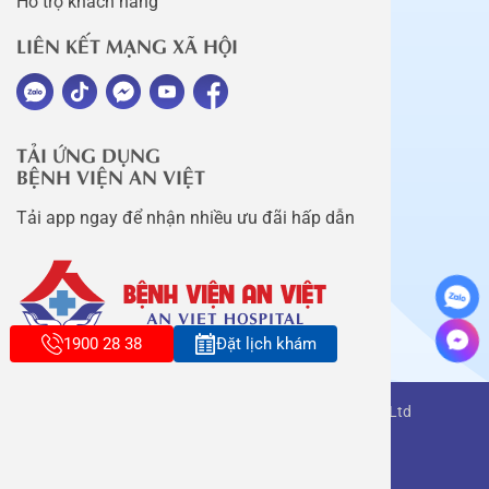
Hỗ trợ khách hàng
LIÊN KẾT MẠNG XÃ HỘI
TẢI ỨNG DỤNG
BỆNH VIỆN AN VIỆT
Tải app ngay để nhận nhiều ưu đãi hấp dẫn
1900 28 38
Đặt lịch khám
Copyright belongs to An Viet Thang Long Co., Ltd
Terms of use
Sitemap