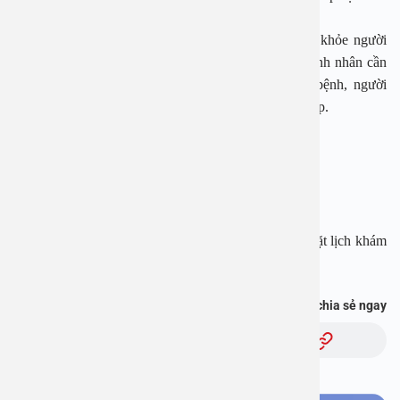
phổi, người bệnh khó thở hoặc ngưng thở tạm thời.
Để tránh những biến chứng nguy hiểm đe dọa sức khỏe người
bệnh, khi nhận thấy các biểu hiện và triệu chứng, bệnh nhân cần
có biện pháp điều trị kịp thời. Tùy vào tình trạng bệnh, người
bệnh có thể lựa chọn các phương pháp điều trị phù hợp.
BỆNH VIỆN ĐA KHOA AN VIỆT
Địa chỉ: 1E Trường Chinh, Thanh Xuân, Hà Nội
Hotline: 1900 28 38 – 0967 339 633
Website: www.benhvienanviet.com
Fanpage: https://www.facebook.com/benhvienanviet
Tải APP Bệnh viện An Việt để “Tra cứu kết quả – Đặt lịch khám
với bác sĩ” và hơn thế nữa : https://onelink.to/pjmasd
Bạn thấy thông tin này hữu ích, chia sẻ ngay
Chủ đề: