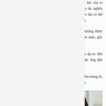
chứng của nhiễm trùng niệu rất nhiều, có thể là độc lực của vi
khuẩn gây phá huỷ chủ mô thận, hoại tử nhú thận, gây tắc nghẽn
hoặc suy giảm chức năng thận. Nếu tình trạng này kéo dài có thể
dẫn đến hệ quả suy thận vĩnh viễn hay phải cắt bỏ thận.
Nếu sự hiện diện dai dẳng của vi khuẩn tại hệ niệu không được
điều trị đúng và đủ liều kháng sinh, vi khuẩn dễ đi vào máu, gây
nhiễm trùng huyết, sốc nhiễm trùng và tử vong.
Viêm đường tiết niệu ở nam giới có thể diễn tiến đến áp-xe tiền
liệt tuyến, viêm tinh hoàn, viêm mào tinh,… làm bít tắc ống dẫn
tinh, tăng nguy cơ gây vô sinh.
Nhiễm trùng tiểu ở phụ nữ có thai có nguy cơ gây nhiễm trùng ối,
nhiễm trùng bào thai, tăng nguy cơ vỡ ối sớm, sinh non