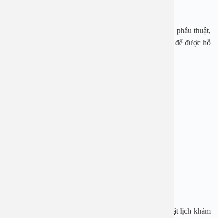
bệnh của mình.
Nếu cần tư vấn về sức khỏe hoặc đặt lịch thăm khám, phẫu thuật,
quý khách vui lòng gọi 1900 28 38 – 0965 98 37 73 để được hỗ
trợ.
——————————————-
BỆNH VIỆN ĐA KHOA AN VIỆT
Địa chỉ: 1E Trường Chinh, Thanh Xuân, Hà Nội
Hotline: 1900 28 38 – 0965 98 37 73
Website:
www.benhvienanviet.com
Fanpage:
https://www.facebook.com/benhvienanviet
Tải APP Bệnh viện An Việt để “Tra cứu kết quả – Đặt lịch khám