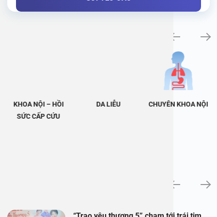
Khám bệnh chuyên khoa
KHOA NỘI – HỒI
DA LIỄU
CHUYÊN KHOA NỘI
SỨC CẤP CỨU
Tin tức
“Trao yêu thương 5” chạm tới trái tim