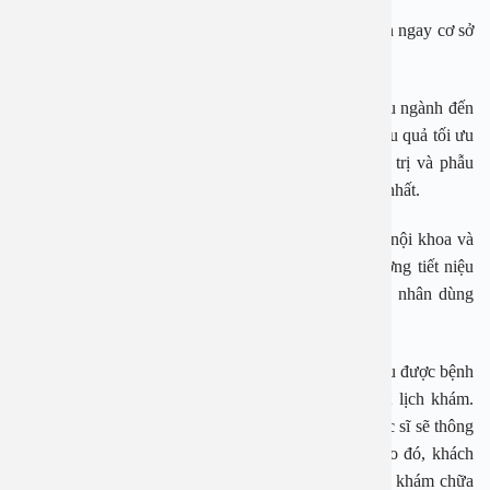
Nếu có những biểu hiện viêm đường tiết niệu hãy đến ngay cơ sở
uy tín để bác sĩ thăm khám và điều trị kịp thời
Bệnh viện đa khoa An Việt quy tụ các chuyên gia đầu ngành đến
từ các bệnh viện hàng đầu tại Việt Nam, mang lại hiệu quả tối ưu
cho người bệnh trong việc thăm khám, tư vấn, điều trị và phẫu
thuật các bệnh phổ biến và chuyên với chi phí hợp lý nhất.
Bệnh viện An Việt áp dụng điều trị cả phương pháp nội khoa và
ngoại khoa. Với những chứng bệnh nhiễm trùng đường tiết niệu
do vi khuẩn bác sĩ sẽ chỉ định và hướng dẫn bệnh nhân dùng
thuốc theo đơn và tái khám kiểm tra theo định kỳ.
Đặc biệt, tại Bệnh viện An Việt chi phí thăm khám đều được bệnh
viện công khai, minh bạch trước khi bệnh nhân đặt lịch khám.
Sau khi chẩn đoán và tư vấn phương pháp điều trị bác sĩ sẽ thông
báo toàn bộ chi phí cụ thể để bệnh nhân nắm rõ. Do đó, khách
hàng hoàn toàn có thể chủ động trong suốt quá trình khám chữa