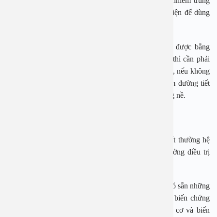
ngày. Nếu người bệnh có sốt lạnh run, triệu chứng nhiễm trùng
huyết, ổ viêm ở đường niệu trên thì cần phải nhập viện để dùng
kháng sinh đường tĩnh mạch.
Bên cạnh đó, nếu ổ viêm nhiễm không khống chế được bằng
thuốc hay biến chứng tại thận, thận mủ, thận áp-xe thì cần phải
can thiệp phẫu thuật. Tương tự như các dị tật hệ niệu, nếu không
phẫu thuật chỉnh sửa hoàn thiện, người bệnh dễ viêm đường tiết
niệu tái đi tái lại, lâu ngày dễ dẫn đến biến chứng nặng nề.
Biến chứng của viêm đường tiết niệu
Nhiễm trùng đường tiểu dưới ở phụ nữ không có bất thường hệ
niệu hay chủ mô thận thì có thể lành tính, bệnh thường điều trị
khỏi.
Trái lại, nhiễm trùng niệu xảy ra ở những bệnh nhân có sẵn những
yếu tố thuận lợi trước đó lại có thể dẫn đến những biến chứng
nặng, đôi khi ảnh hưởng đến tính mạng. Các nguy cơ và biến