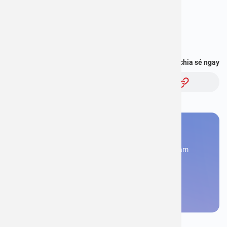
” và hơn thế nữa :
https://onelink.to/pjmasd
Bạn thấy thông tin này hữu ích, chia sẻ ngay
Chủ đề:
Bạn cần đặt lịch khám
Đăng kí ngay để được các chuyên gia tư vấn và khám
bệnh
Đặt lịch khám