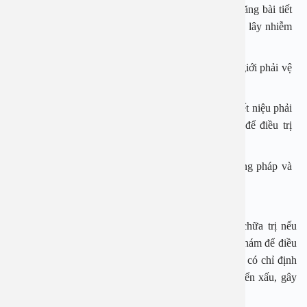
Phải uống đủ nước, mỗi ngày 2 – 2,5 lít giúp thận tăng bài tiết
nước tiểu, tăng tống xuất vi trùng ra ngoài, hạn chế lây nhiễm
ngược dòng.
Giữ gìn vệ sinh cơ quan sinh dục-tiết niệu. Với nữ giới phải vệ
sinh kinh nguyệt.
Những bệnh nhân từng bị hoặc đang bị sỏi thận – tiết niệu phải
thường xuyên khám và tầm soát nhiễm trùng tiểu để điều trị
sớm, can thiệp lấy sỏi khi có chỉ định.
Khi nhiễm khuẩn tiết niệu phải điều trị đúng phương pháp và
triệt để ngay từ đầu, phòng ngừa tái diễn.
Bệnh viêm đường tiết niệu có thể phòng ngừa và chữa trị nếu
người bệnh phát hiện sớm dấu hiệu và chủ động đi khám để điều
trị. Tuyệt đối không được tự sử dụng thuốc khi chưa có chỉ định
của bác sĩ vì nó có thể khiến tình trạng bệnh tiến triển xấu, gây
hậu quả không đáng có.