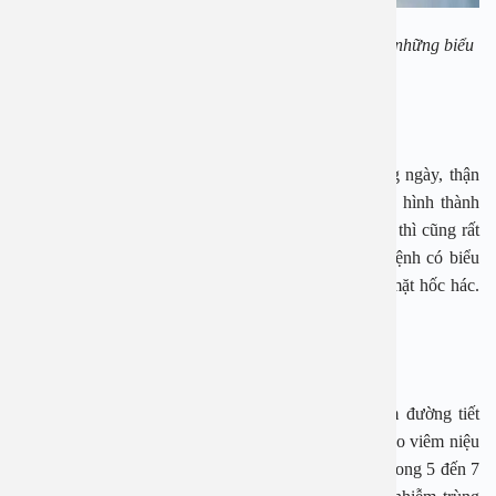
Tiểu lắt nhắt, tiểu gắt buốt, muốn đi tiểu nhiều lần là những biểu
hiện của viêm đường tiết niệu.
Biểu hiện toàn thân
Do thận là cơ quan tiếp xúc trực tiếp với máu. Hằng ngày, thận
phải tiếp nhận một lượng máu rất lớn đến để lọc và hình thành
nước tiểu. Do đó, khi vi trùng xâm nhập vào hệ niệu thì cũng rất
dễ dàng vào máu lan ra toàn thân. Lúc này, người bệnh có biểu
hiện sốt cao, rét run từng cơn, môi khô, lưỡi dơ, vẻ mặt hốc hác.
Dấu hiệu nhiễm trùng, nhiễm độc biểu hiện rõ
Cách điều trị viêm đường tiết niệu
Kháng sinh là liệu pháp chủ lực trong điều trị viêm đường tiết
niệu. Nếu bệnh nhân chỉ có các triệu chứng khu trú do viêm niệu
đạo, bác sĩ thường chỉ định kháng sinh đường uống trong 5 đến 7