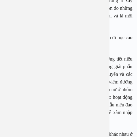
Trẻ sơ sinh cho đến dưới 5 tuổi: Thời kỳ này thường ít xảy
ra nhiễm trùng niệu. Nếu có thì trẻ nam có tỷ lệ cao hơn do những
dị dạng của đường niệu, làm nước tiểu dễ ứ đọng lại và là môi
trường lý tưởng để vi trùng cư trú.
Trẻ đi học: Tỷ lệ viêm tiết niệu ở nhóm trẻ mới bắt đầu đi học cao
hơn cộng đồng, có lẽ liên quan đến vấn đề vệ sinh.
Người lớn đến 65 tuổi: Ở nhóm này, tỷ lệ viêm đường tiết niệu
trong nam giới khá thấp, thường do những bất thường giải phẫu
hệ tiết niệu, bệnh sỏi đường tiết niệu bệnh tiền liệt tuyến và các
can thiệp hệ tiết niệu như đặt catheter. Trong khi đó, viêm đường
tiết niệu ở nữ giới lại thường gặp. Có khoảng 10% phụ nữ ở nhóm
tuổi này có viêm đường tiết niệu một lần trong đời do hoạt động
tình dục hoặc do có thai. Ngoài ra, do cấu trúc giải phẫu niệu đạo
ở phụ nữ ngắn hơn so với nam giới, vi trùng cũng dễ xâm nhập
hơn.
Nhóm tuổi trên 65: Tỷ lệ viêm đường tiết niệu không khác nhau ở