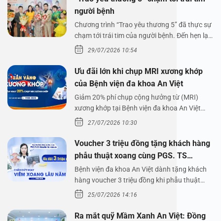
người bệnh
Chương trình “Trao yêu thương 5” đã thực sự
chạm tới trái tim của người bệnh. Đến hẹn lại
lên,…
29/07/2026 10:54
Ưu đãi lớn khi chụp MRI xương khớp
của Bệnh viện đa khoa An Việt
Giảm 20% phí chụp cộng hưởng từ (MRI)
xương khớp tại Bệnh viện đa khoa An Việt
Bệnh viện đa…
27/07/2026 10:30
Voucher 3 triệu đồng tặng khách hàng
phẫu thuật xoang cùng PGS. TS
Nguyễn Thị Hoài An
Bệnh viện đa khoa An Việt dành tặng khách
hàng voucher 3 triệu đồng khi phẫu thuật
xoang cùng PGS.…
25/07/2026 14:16
Ra mắt quỹ Mầm Xanh An Việt: Đồng