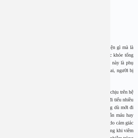
hai giới.
Các biểu hiện của viêm đường tiết niệu là gì?
Biểu hiện tại chỗ
Viêm đường tiết niệu đôi khi cũng không có biểu hiện gì mà là
tình cờ phát hiện khi xét nghiệm nước tiểu khám sức khỏe tổng
quát. Những đối tượng thường gặp trong tình huống này là phụ
nữ đang trong tuổi hoạt động tình dục, phụ nữ có thai, người bị
tiểu đường,…
Nếu có triệu chứng, người bệnh có các biểu hiện khó chịu trên hệ
niệu khi đi tiểu như tiểu lắt nhắt, tiểu gắt buốt, muốn đi tiểu nhiều
lần hay cảm giác vẫn còn nước tiểu trong bàng quang dù mới đi
tiểu xong. Bệnh nhân tiểu đục, tiểu mủ, nước tiểu lẫn máu hay
nặng mùi. Ngoài ra, người bệnh cũng có thể đi khám do cảm giác
đau hạ vị khi viêm bàng quang hay đau vùng hông lưng khi viêm