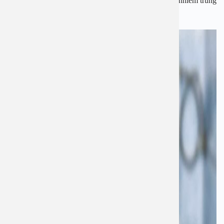
đường tiết niệu tại thận. Nếu thận có sỏi gây ứ nước, nhiễm trùng
hay áp-xe thận, khám vùng này người bệnh sẽ rất đau.