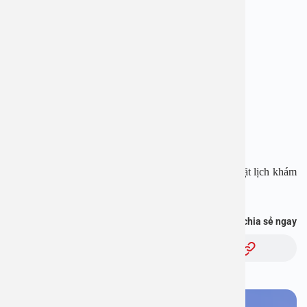
BỆNH VIỆN ĐA KHOA AN VIỆT
Địa chỉ: 1E Trường Chinh, Thanh Xuân, Hà Nội
Hotline: 1900 28 38 – 0965 98 37 73
Website:
www.benhvienanviet.com
Fanpage:
https://www.facebook.com/benhvienanviet
Tải APP Bệnh viện An Việt để “Tra cứu kết quả – Đặt lịch khám
với bác sĩ” và hơn thế nữa :
https://onelink.to/pjmasd
Bạn thấy thông tin này hữu ích, chia sẻ ngay
Chủ đề: