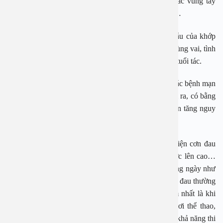
các vận động viên chơi các môn thể thao có động tác vung tay
qua đầu lập đi lập lại như ném, đập bóng, smash, bơi…
Các yếu tố nguy cơ khác bao gồm đặc điểm giải phẫu của khớp
vai làm cho gân cơ chóp xoay dễ va chạm vào mỏm cùng vai, tình
trạng mất vững hoặc rối loạn vận động xương vai, và tuổi tác.
Nguy cơ mắc bệnh cũng cao hơn ở những người có các bệnh mạn
tính như tiểu đường, rối loạn mỡ máu, béo phì. Ngoài ra, có bằng
chứng sơ bộ cho thấy yếu tố di truyền cũng góp phần tăng nguy
cơ viêm gân trên gai.
Những người bị viêm gân cơ trên vai thường xuất hiện cơn đau
khi thực hiện các động tác giang tay, đưa tay ra trước lên cao…
Cảm giác đau cũng xuất hiện trong các hoạt động hàng ngày như
mang áo quần, chải tóc, lấy đồ vật ở trên cao… Vị trí đau thường
ở bên ngoài, ngang mức cơ Delta, đau nhiều về đêm nhất là khi
nằm nghiêng về phía vai đau. Với những người chơi thể thao,
biểu hiện thường gặp là đau hoặc yếu vai, hoặc giảm khả năng thi