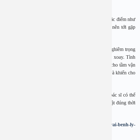
đấu.
“Khi gặp phải tình trạng các cơn đau vai với những đặc điểm như
trên, nhất là khi tình trạng kéo dài hơn một tuần thì nên tới gặp
bác sĩ để được thăm khám”, bác sĩ Ly Rina cho biết.
Với tình trạng viêm gân cơ trên vai, hai biến chứng nghiêm trọng
nhất có thể gặp là đông cứng khớp vai và rách chóp xoay. Tình
trạng này nếu không được điều trị thì lâu dài sẽ làm cho tầm vận
động giảm đi, người bệnh dễ bị viêm dính khớp vai và khiến cho
việc điều trị khó khăn.
Tùy vào tình trạng của từng trường hợp khác nhau, bác sĩ có thể
chỉ định điều trị bảo tồn phù hợp, can thiệp phẫu thuật đúng thời
điểm sẽ giúp người bệnh tránh được các biến chứng.
Link:
https://giadinhonline.vn/viem-gan-co-tren-vai-benh-ly-
ngay-cang-pho-bien-cua-nguoi-viet-d201284.html