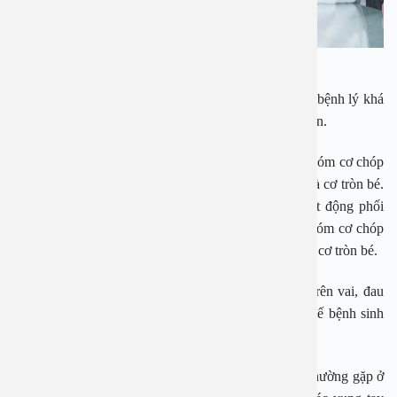
ThS. BSCKII Ly Rina thăm khám cho bệnh nhân
Theo Ths. BSCK II Ly Rina, viêm gân cơ trên vai là bệnh lý khá
phổ biến ở những người trong độ tuổi trung niên trở lên.
Về cấu tạo, gân cơ trên vai là một trong 4 cơ thuộc nhóm cơ chóp
xoay, bao gồm cơ trên gai, cơ dưới gai, cơ dưới vai và cơ tròn bé.
Nó có chức năng vận động dạng, xoay vai, khi hoạt động phối
hợp với nhau và giữa cho là một trong 4 cơ thuộc nhóm cơ chóp
xoay, bao gồm cơ trên gai, cơ dưới gai, cơ dưới vai và cơ tròn bé.
Viêm gân cơ trên vai hay còn gọi là thoái hóa gân trên vai, đau
gân trên vai. Ở thời điểm hiện tại, vẫn chưa rõ cơ chế bệnh sinh
của viêm gân.
Ths. BSCKII Ly Rina cho biết viêm gân cơ trên gai thường gặp ở