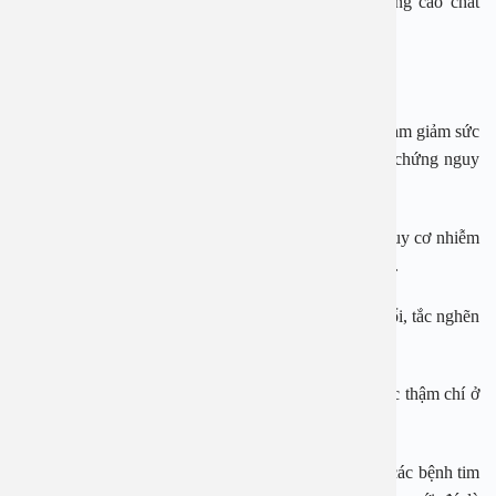
quả giúp ngừng hoặc làm chậm tiến triển bệnh, nâng cao chất
lượng sống cho người bệnh.
Biến chứng nguy hiểm của viêm khớp dạng thấp
Viêm khớp dạng thấp có thể diễn biến nhanh chóng, làm giảm sức
khỏe và tuổi thọ người bệnh, có thể gây những biến chứng nguy
hiểm như:
– Nhiễm trùng: Người bị viêm khớp dạng thấp có nguy cơ nhiễm
trùng cao hơn do điều trị bằng thuốc ức chế miễn dịch.
– Biến chứng phổi: Người bệnh có nguy cơ bị sẹo phổi, tắc nghẽn
đường dẫn khí nhỏ và tăng áp trong phổi cao hơn.
– Biến chứng mắt: Bệnh có thể ảnh hưởng đến thị lực thậm chí ở
mức nghiêm trọng.
– Biến chứng tim mạch: Bệnh nhân có nguy cơ mắc các bệnh tim