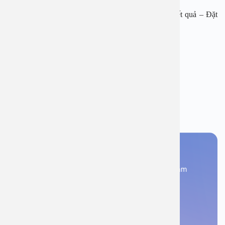
Tải APP Bệnh viện đa khoa An Việt để “Tra cứu kết quả – Đặt
lịch khám với bác sĩ” và hơn thế nữa.
Chủ đề:
biến chứng viêm khớp dạng thấp
viêm khớp dạng thấp
Bạn thấy thông tin này hữu ích, chia sẻ ngay
Bạn cần đặt lịch khám
Đăng kí ngay để được các chuyên gia tư vấn và khám
bệnh
Đặt lịch khám