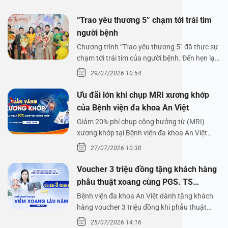
“Trao yêu thương 5” chạm tới trái tim
người bệnh
Chương trình “Trao yêu thương 5” đã thực sự
chạm tới trái tim của người bệnh. Đến hẹn lại
lên,…
29/07/2026 10:54
Ưu đãi lớn khi chụp MRI xương khớp
của Bệnh viện đa khoa An Việt
Giảm 20% phí chụp cộng hưởng từ (MRI)
xương khớp tại Bệnh viện đa khoa An Việt
Bệnh viện đa…
27/07/2026 10:30
Voucher 3 triệu đồng tặng khách hàng
phẫu thuật xoang cùng PGS. TS
Nguyễn Thị Hoài An
Bệnh viện đa khoa An Việt dành tặng khách
hàng voucher 3 triệu đồng khi phẫu thuật
xoang cùng PGS.…
25/07/2026 14:16