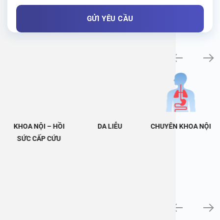
Khám bệnh chuyên khoa
KHOA NỘI – HỒI
DA LIỄU
CHUYÊN KHOA NỘI
SỨC CẤP CỨU
Tin tức