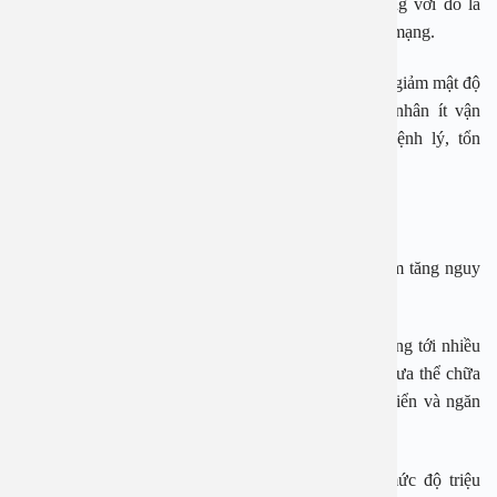
mạch cao hơn nhiều so với người bình thường, cùng với đó là
nguy cơ lên cơn đau tim, đột quỵ nguy hiểm đến tính mạng.
– Loãng xương: Một số loại thuốc điều trị có thể làm giảm mật độ
xương trong khi triệu chứng đau đớn khiến bệnh nhân ít vận
động. Từ đó tăng nguy cơ loãng xương và các bệnh lý, tổn
thương xương khác.
– Biến chứng mạch máu
– Tổn thương ở dạ dày: Một số loại thuốc điều trị làm tăng nguy
cơ viêm loét dạ dày
Bệnh viêm khớp dạng thấp tiến triển nhanh, ảnh hưởng tới nhiều
cơ quan khác nhau trong cơ thể. Việc điều trị hiện chưa thể chữa
khỏi bệnh hoàn toàn nhưng sẽ giúp làm chậm tiến triển và ngăn
ngừa biến chứng.
Với việc điều trị viêm khớp dạng thấp, tùy theo mức độ triệu