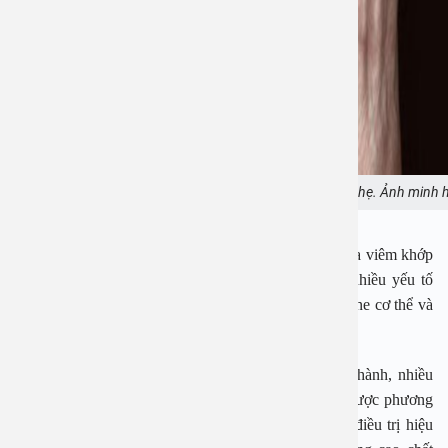
Viêm khớp dạng thấp là bệnh lý không thể xem nhẹ. Ảnh minh 
Hiện chưa thể xác định chính xác nguyên nhân gây ra viêm khớp
dạng thấp. Tuy nhiên, nó được cho là kết quả của nhiều yếu tố
như: nhiễm trùng, miễn dịch, yếu tố di truyền, hormone cơ thể và
môi trường sống.
Viêm khớp dạng thấp thường gặp ở người trưởng thành, nhiều
nhất là trong độ tuổi ngoài 40. Hiện vẫn chưa tìm được phương
pháp điều trị viêm khớp dạng thấp hoàn toàn, song điều trị hiệu