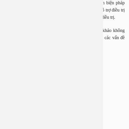
chứng và các khớp bị ảnh hưởng, bác sĩ sẽ chỉ định biện pháp
điều trị phù hợp. Để giảm tiến triển bệnh cũng như hỗ trợ điều trị
hiệu quả hơn, bệnh nhân cần tuân thủ đúng liệu trình điều trị.
Những thông tin trong bài viết chỉ có ý nghĩa tham khảo không
thay thế cho việc thăm khám, chẩn đoán hay điều trị các vấn đề
sức khỏe.
BỆNH VIỆN ĐA KHOA AN VIỆT
Địa chỉ: 1E Trường Chinh, P. Tương Mai, TP. Hà Nội
Hotline: 1900 28 38
Website: www.benhvienanviet.com
Fanpage: https://www.facebook.com/benhvienanviet
Zalo: https://zalo.me/0866762552