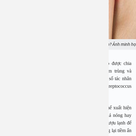
Viêm phù nề thanh thiệt cấp nguy hiểm thế nào? Ảnh minh h
Các nguyên nhân gây viêm phù nề thanh thiệt cấp được chia
thành hai nhóm chính gồm nguyên nhân do nhiễm trùng và
nguyên nhân không do nhiễm trùng. Trong đó, một số tác nhân
thường gặp là vi khuẩn Haemophilus influenzae, Streptococcus
pneumoniae hay virus herpes simplex (HSV).
Ngoài các nguyên nhân nhiễm trùng, bệnh còn có thể xuất hiện
sau khi người bệnh sử dụng đồ ăn hoặc đồ uống quá nóng hay
quá lạnh. Đặc biệt vào mùa hè, việc uống bia lạnh, rượu lạnh để
giải nhiệt là thói quen phổ biến của nhiều người nhưng lại tiềm ẩn