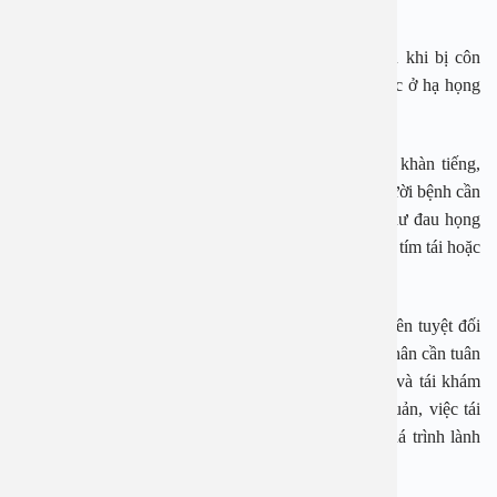
nguy cơ gây viêm phù nề thanh thiệt cấp tính.
Bên cạnh đó, tình trạng này cũng có thể xảy ra sau khi bị côn
trùng cắn gây phản ứng dị ứng phù nề, do dị vật mắc ở hạ họng
hoặc sau xạ trị vùng đầu cổ.
Những dấu hiệu cảnh báo bệnh bao gồm đau họng, khàn tiếng,
khó nói, sốt, nuốt đau, tim đập nhanh và khó thở. Người bệnh cần
đến cơ sở y tế ngay khi xuất hiện các triệu chứng như đau họng
dữ dội, khàn tiếng, không nuốt được, nhịp tim nhanh, tím tái hoặc
có dấu hiệu suy hô hấp cấp.
Viêm phù nề thanh thiệt cấp là một cấp cứu y khoa nên tuyệt đối
không được chủ quan. Sau khi được cấp cứu, bệnh nhân cần tuân
thủ đúng phác đồ điều trị, dùng thuốc theo chỉ định và tái khám
đúng hẹn. Đối với những trường hợp phải mở khí quản, việc tái
khám định kỳ là rất quan trọng để bác sĩ theo dõi quá trình lành
vết mổ và đánh giá thời điểm rút ống phù hợp.