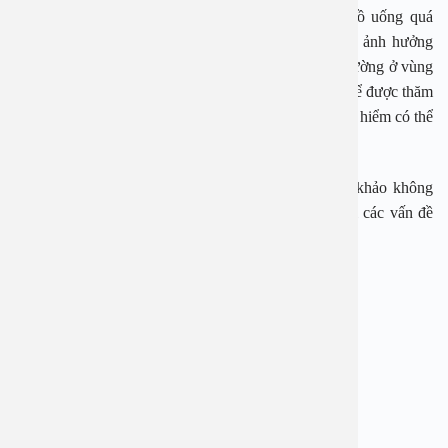
Trong mùa hè, người dân nên hạn chế lạm dụng đồ uống quá
lạnh, đặc biệt là bia và rượu lạnh, để tránh nguy cơ ảnh hưởng
đến đường hô hấp. Khi xuất hiện các dấu hiệu bất thường ở vùng
họng hoặc khó thở, cần nhanh chóng đến bệnh viện để được thăm
khám và xử trí kịp thời, tránh những biến chứng nguy hiểm có thể
xảy ra.
Những thông tin trong bài viết chỉ có ý nghĩa tham khảo không
thay thế cho việc thăm khám, chẩn đoán hay điều trị các vấn đề
sức khỏe.
BỆNH VIỆN ĐA KHOA AN VIỆT
Địa chỉ: 1E Trường Chinh, P. Tương Mai, TP. Hà Nội
Hotline: 1900 28 38
Website: www.benhvienanviet.com