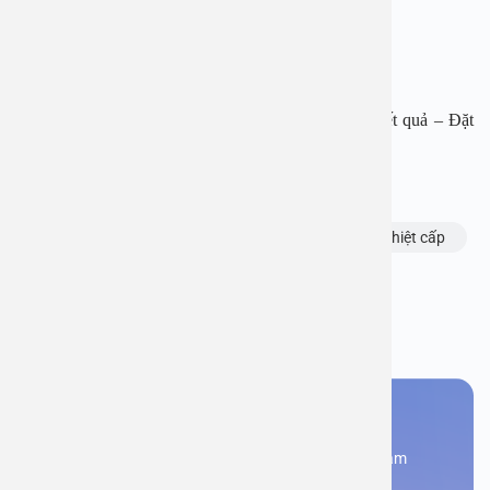
Fanpage: https://www.facebook.com/benhvienanviet
Zalo: https://zalo.me/0866762552
Tải APP Bệnh viện đa khoa An Việt để “Tra cứu kết quả – Đặt
lịch khám với bác sĩ” và hơn thế nữa.
Chủ đề:
bệnh tai mũi họng
viêm phù nề thanh thiệt
viêm phù nề thanh thiệt cấp
Bạn thấy thông tin này hữu ích, chia sẻ ngay
Bạn cần đặt lịch khám
Đăng kí ngay để được các chuyên gia tư vấn và khám
bệnh