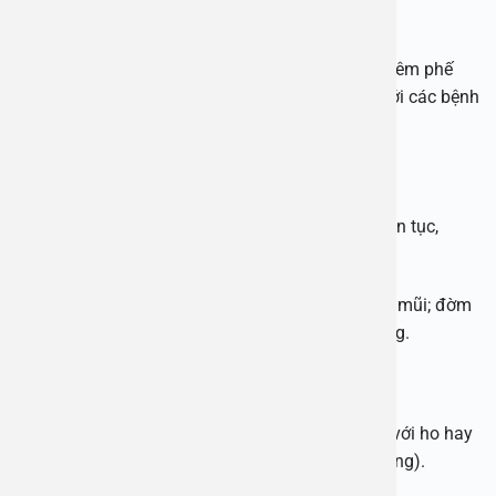
Các dấu hiệu của trẻ bị viêm tiểu phế quản
Cũng như các bệnh lý tai mũi họng khác, trẻ bị viêm phế
quản tiểu cầu có những triệu chứng khá giống với các bệnh
lý khác. Một số triệu chứng thường gặp như:
– Trẻ ho, có thể có đờm hoặc không đờm.
– Trẻ sốt cao hoặc nhẹ, sốt từng cơn hoặc sốt liên tục,
thậm chí có trẻ không bị sốt.
– Trẻ bị viêm long hô hấp trên gây sổ mũi, nghẹt mũi; đờm
tiết ra nhiều, có thể có màu xanh, vàng hoặc trắng.
– Trẻ có biểu hiện thở khò khè, thở nhanh.
– Ngoài ra, trẻ còn lười ăn, có thể nôn mửa kèm với ho hay
tiêu chảy (phân lỏng, đi cầu nhiều hơn bình thường).