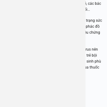
Để chẩn đoán và điều trị viêm tiểu phế quản ở trẻ, các bác
sĩ sẽ chỉ định xét nghiệm máu, chụp X quang phổi…
Về điều trị tùy vào mức độ của bệnh, độ tuổi, thể trạng sức
khỏe và các triệu chứng của trẻ, bác sĩ sẽ đưa ra phác đồ
điều trị phù hợp. Mục tiêu điều trị là giảm nhẹ triệu chứng
và hạn chế nguy cơ biến chứng.
Điều đáng lưu ý viêm tiểu phế quản thường do virus nên
không điều trị bằng kháng sinh. Ngoại trừ những trẻ bội
nhiễm do vi khuẩn, bác sĩ sẽ kê đơn thuốc kháng sinh phù
hợp. Do đó cha mẹ tuyệt đối không được tự ý mua thuốc
để điều trị cho trẻ.
BỆNH VIỆN ĐA KHOA AN VIỆT
Địa chỉ: 1E Trường Chinh, Thanh Xuân, Hà Nội
Hotline: 1900 28 38 – 0965 98 37 73