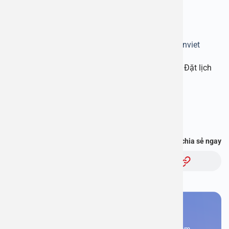
Website:
www.benhvienanviet.com
Fanpage:
https://www.facebook.com/benhvienanviet
Tải APP Bệnh viện An Việt để “Tra cứu kết quả – Đặt lịch
khám – Video Call với bác sĩ” và hơn thế nữa :
https://onelink.to/pjmasd
Bạn thấy thông tin này hữu ích, chia sẻ ngay
Chủ đề:
Bạn cần đặt lịch khám