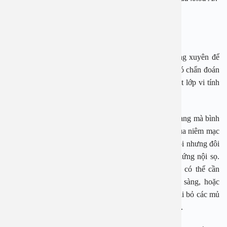
Việt
Chẩn đoán viêm xoang bằng cách nào
?
Nội soi tai mũi họng là phương pháp sử dụng thường xuyên để
chẩn đoán viêm xoang. Trong một vài trường hợp khó chẩn đoán
hoặc cần phải khảo sát trước khi phẫu thuật, chụp cắt lớp vi tính
được chỉ định.
Trên phim cắt lớp sẽ thấy được dịch trong các hốc xoang mà bình
thường hốc xoang chỉ có khí, hay hình ảnh phù nề của niêm mạc
khe mũi xoang.
Mặc dù viêm xoang cấp có thể tự khỏi nhưng đôi
khi có thể gây nguy hiểm nếu phát triển các biến chứng nội sọ.
Viêm xoang không đáp ứng với điều trị kháng sinh có thể cần
phẫu thuật (mở xoang hàm, phẫu thuật nạo xoang sàng, hoặc
xoang bướm) để cải thiện thông khí và dẫn lưu và loại bỏ các mủ
đặc trong xoang, biểu mô viêm, và niêm mạc quá phát.