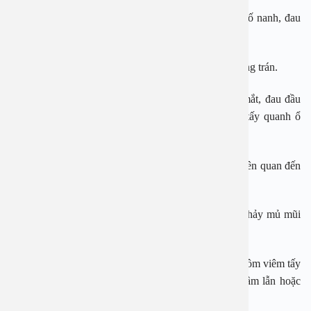
Xoang hàm gây đau ở vùng mặt trước xoang hàm, hố nanh, đau
răng, và nhức đầu vùng trán.
Viêm xoang trán gây đau ở vùng trán và nhức đầu vùng trán.
Viêm xoang sàng gây ra đau đằng sau và giữa hai mắt, đau đầu
trán thường được mô tả như là sự phân chia, viêm tấy quanh ổ
mắt, và chảy nước mắt.
Viêm xoang bướm gây ra đau cục bộ ít hơn thường liên quan đến
khu vực trán hoặc chẩm.
Niêm mạc mũi đỏ và phù nề; có thể có hiện tượng chảy mủ mũi
màu vàng hoặc xanh.
Các triệu chứng của biến chứng do viêm xoang bao gồm viêm tấy
quanh ổ mắt, sưng nề đỏ, lồi mắt, liệt vận nhãn, nhầm lẫn hoặc
giảm mức độ nhận thức, và nhức đầu dữ dội…