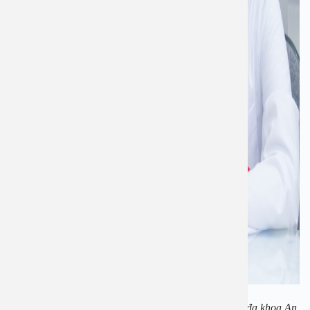
PGS. TS Nguyễn Thị Hoài An– Giám đốc Bệnh viện đa khoa An