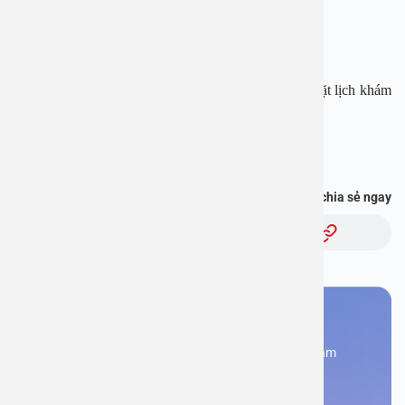
Website:
www.benhvienanviet.com
Fanpage: https://www.facebook.com/benhvienanviet
Tải APP Bệnh viện An Việt để “Tra cứu kết quả – Đặt lịch khám
với bác sĩ” và hơn thế nữa : https://onelink.to/pjmasd
Bạn thấy thông tin này hữu ích, chia sẻ ngay
Chủ đề:
Bạn cần đặt lịch khám
Đăng kí ngay để được các chuyên gia tư vấn và khám
bệnh