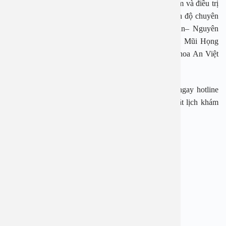
Tại Bệnh viện An Việt, bệnh nhân sẽ được thăm khám và điều trị
bởi đội ngũ chuyên gia- y bác sỹ đầu ngành, có trình độ chuyên
môn cao, đặc biệt là PGS. TS Nguyễn Thị Hoài An– Nguyên
trưởng khoa Tai Mũi Họng trẻ em – Bệnh viện Tai Mũi Họng
Trung Ương, hiện đang là giám đốc Bệnh viện đa khoa An Việt
với gần 40 năm kinh nghiệm.
Nếu có các dấu hiệu của viêm xoang, hãy liên hệ ngay hotline
1900 28 38 – 0965 98 37 73 để được tư vấn và đặt lịch khám
sớm nhất.
————-
BỆNH VIỆN ĐA KHOA AN VIỆT
Địa chỉ: 1E Trường Chinh, Thanh Xuân, Hà Nội
Hotline: 1900 28 38 – 0965 98 37 73