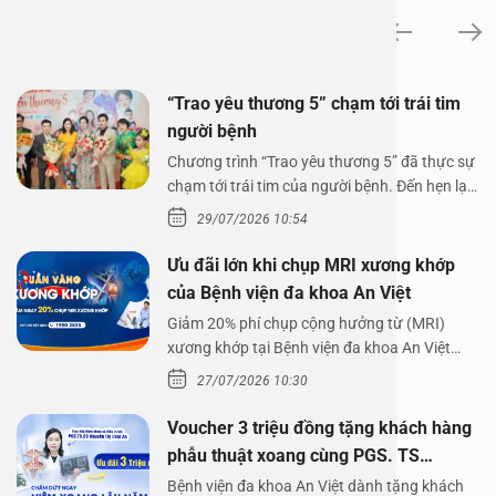
Tin tức
“Trao yêu thương 5” chạm tới trái tim
người bệnh
Chương trình “Trao yêu thương 5” đã thực sự
chạm tới trái tim của người bệnh. Đến hẹn lại
lên,…
29/07/2026 10:54
Ưu đãi lớn khi chụp MRI xương khớp
của Bệnh viện đa khoa An Việt
Giảm 20% phí chụp cộng hưởng từ (MRI)
xương khớp tại Bệnh viện đa khoa An Việt
Bệnh viện đa…
27/07/2026 10:30
Voucher 3 triệu đồng tặng khách hàng
phẫu thuật xoang cùng PGS. TS
Nguyễn Thị Hoài An
Bệnh viện đa khoa An Việt dành tặng khách