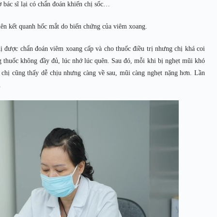
 bác sĩ lại có chẩn đoán khiến chị sốc…
iên kết quanh hốc mắt do biến chứng của viêm xoang.
hị được chẩn đoán viêm xoang cấp và cho thuốc điều trị nhưng chị khá coi
g thuốc không đầy đủ, lúc nhớ lúc quên. Sau đó, mỗi khi bị nghẹt mũi khó
u, chị cũng thấy dễ chịu nhưng càng về sau, mũi càng nghẹt nặng hơn. Lần
.