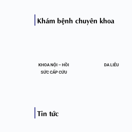
Khám bệnh chuyên khoa
OA NỘI
KHOA NỘI – HỒI
DA LIỄU
 KHỚP
SỨC CẤP CỨU
Tin tức