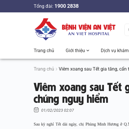
S
1900 2838
Tổng đài:
k
i
p
t
o
c
Trang chủ
Giới thiệu
Dịch vụ khám 
o
n
t
Trang chủ
Viêm xoang sau Tết gia tăng, cẩn
e
Viêm xoang sau Tết g
n
t
chứng nguy hiểm
01/02/2023 02:07
Sau kỳ nghỉ Tết dài ngày, chị Phùng Minh Hương ở Q.