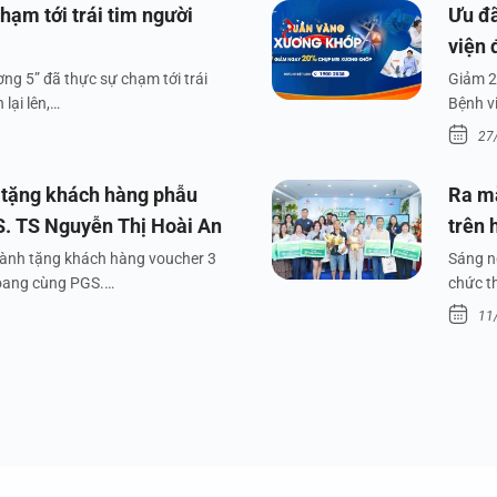
hạm tới trái tim người
Ưu đã
viện 
ng 5” đã thực sự chạm tới trái
Giảm 2
lại lên,…
Bệnh v
27
 tặng khách hàng phẫu
Ra m
S. TS Nguyễn Thị Hoài An
trên 
dành tặng khách hàng voucher 3
Sáng n
xoang cùng PGS.…
chức t
11