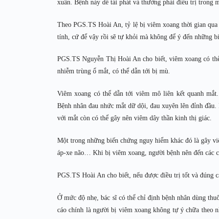
xuân. Bệnh này dễ tái phát và thường phải điều trị trong m
Theo PGS.TS Hoài An, tỷ lệ bị viêm xoang thời gian qua
tính, cứ để vậy rồi sẽ tự khỏi mà không để ý đến những 
PGS.TS Nguyễn Thị Hoài An cho biết, viêm xoang có thể
nhiễm trùng ổ mắt, có thể dẫn tới bị mù.
Viêm xoang có thể dẫn tới viêm mô liên kết quanh mắt.
Bệnh nhân đau nhức mắt dữ dội, đau xuyên lên đỉnh đầu.
với mắt còn có thể gây nên viêm dây thần kinh thị giác.
Một trong những biến chứng nguy hiểm khác đó là gây vi
áp-xe não… Khi bị viêm xoang, người bệnh nên đến các cơ
PGS.TS Hoài An cho biết, nếu được điều trị tốt và đúng c
Ở mức độ nhẹ, bác sĩ có thể chỉ định bệnh nhân dùng thu
cáo chính là người bị viêm xoang không tự ý chữa theo n