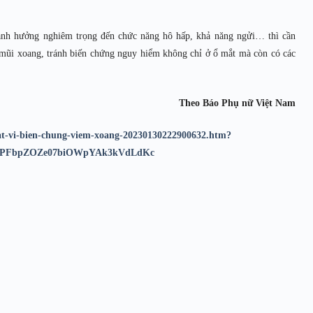
ảnh hưởng nghiêm trọng đến chức năng hô hấp, khả năng ngửi… thì cần
mũi xoang, tránh biến chứng nguy hiểm không chỉ ở ổ mắt mà còn có các
Theo Báo Phụ nữ Việt Nam
at-vi-bien-chung-viem-xoang-20230130222900632.htm?
2cPFbpZOZe07biOWpYAk3kVdLdKc