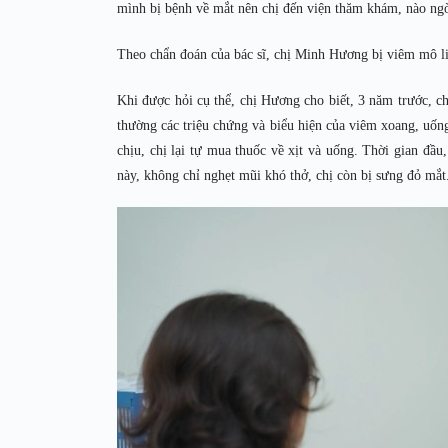
mình bị bệnh về mắt nên chị đến viện thăm khám, nào ngờ
Theo chẩn đoán của bác sĩ, chị Minh Hương bị viêm mô l
Khi được hỏi cụ thể, chị Hương cho biết, 3 năm trước, c
thường các triệu chứng và biểu hiện của viêm xoang, uốn
chịu, chị lại tự mua thuốc về xịt và uống. Thời gian đầ
này, không chỉ nghẹt mũi khó thở, chị còn bị sưng đỏ mắt