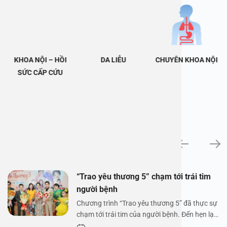
KHOA NỘI – HỒI
DA LIỄU
CHUYÊN KHOA NỘI
SỨC CẤP CỨU
Tin tức
“Trao yêu thương 5” chạm tới trái tim
người bệnh
Chương trình “Trao yêu thương 5” đã thực sự
chạm tới trái tim của người bệnh. Đến hẹn lại
lên,…