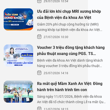
29/07/2026 10:54
Ưu đãi lớn khi chụp MRI xương khớp
của Bệnh viện đa khoa An Việt
Giảm 20% phí chụp cộng hưởng từ (MRI)
xương khớp tại Bệnh viện đa khoa An Việt
Bệnh viện đa…
27/07/2026 10:30
Voucher 3 triệu đồng tặng khách hàng
phẫu thuật xoang cùng PGS. TS
Nguyễn Thị Hoài An
Bệnh viện đa khoa An Việt dành tặng khách
hàng voucher 3 triệu đồng khi phẫu thuật
xoang cùng PGS.…
25/07/2026 14:16
Ra mắt quỹ Mầm Xanh An Việt: Đồng
hành trên hành trình tìm con
Sáng ngày 11/07/2026, Bệnh viện đa khoa
An Việt đã tổ chức thành công Lễ ra mắt Quỹ
Mầm Xanh…
11/07/2026 18:15