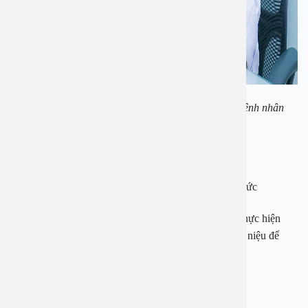
BSCKI Bùi Ngọc Lâm đang khám và tư vấn cho bệnh nhân
PGS.TS Đỗ Trường Thành
– Trưởng khoa Phẫu thuật Tiết niệu, Bệnh viện Việt Đức
– Hơn 30 năm hoạt động khám chữa bệnh, bác sĩ đã thực hiện
thành công rất nhiều ca phẫu thuật khó về Thận – Tiết niệu để
giúp người bệnh trở lại cuộc sống bình thường.
– Bác sĩ trực tiếp phẫu thuật