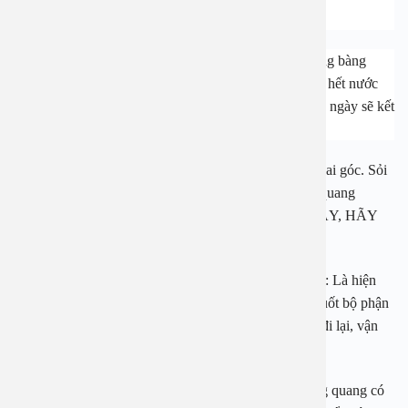
Sỏi bàng quang là những mảnh khoáng chất cứng trong bàng
quang. Sỏi bàng quang xuất hiện là do bạn không tiểu hết nước
trong bàng quang ra ngoài; khi đó nước tiểu tích tụ lâu ngày sẽ kết
cụm lại tạo thành các tinh thể khoáng chất gọi là sỏi.
Sỏi bàng quang thường có hình tròn, vỏ ngoài xù xì, gai góc. Sỏi
có thể xuất hiện ở thận, niệu quản và rơi xuống bàng quang
NẾU BẠN ĐANG GẶP PHẢI TRIỆU CHỨNG NÀY, HÃY
ĐI KHÁM NGAY!
Tiểu khó, tiểu buốt hoặc gián đoạn dòng nước tiểu
: Là hiện
tượng tia nước tiểu tắc lại kèm theo triệu chứng đau buốt bộ phận
sinh dục. Tình trạng này thường tăng khi người bệnh đi lại, vận
động nhiều và giảm khi nghỉ ngơi;
Tiểu rắt, tiểu nhiều lần:
Sự tồn tại của sỏi trong bàng quang có