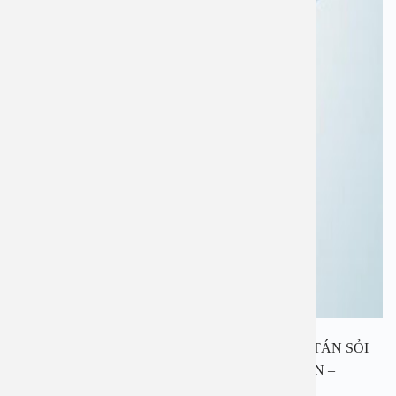
BỆNH VIỆN AN VIỆT SỬ DỤNG CÔNG NGHỆ TÁN SỎI
BẰNG PHƯƠNG PHÁP HIỆN ĐẠI – ÍT XÂM LẤN –
KHÔNG ĐAU – SẠCH SỎI – RA VIỆN SỚM