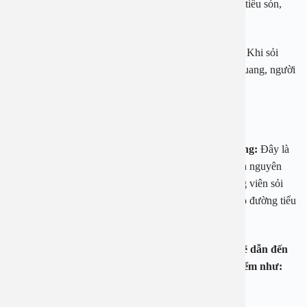
thể gây tắc nghẽn đường tiểu, từ đó gây ra hiện tượng tiểu són,
tiểu nhiều lần trong ngày;
Đau vùng bụng dưới, lan xuống cơ quan sinh dục.
Khi sỏi
bàng quang hình thành và lăn qua lăn lại trong bàng quang, người
bệnh sẽ cảm thấy đau bụng dưới âm ỉ hoặc dữ dội;
Đau hoặc khó chịu dương vậ
t ở nam giới;
Tiểu ra máu hoặc nước tiểu sậm, có màu bất thường:
Đây là
tình trạng nhiễm trùng tại thận mà bàng quang chính là nguyên
nhân khiến nước tiểu có màu đục. Khi tiểu tiện, những viên sỏi
bàng quang nhỏ có thể theo ra bên ngoài và cọ xát vào đường tiểu
gây chảy máu, từ đó gây ra hiện tượng tiểu lẫn máu.
Bệnh sỏi bàng quang nếu không điều trị kịp thời sẽ dẫn đến
viêm mãn tính và để lại một số biến chứng nguy hiểm như:
Rối loạn chức năng bàng quang mãn tính