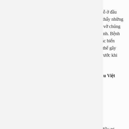
Tán sỏi: Các bác sĩ sẽ tiến hành cho nội soi niệu đạo (lỗ ở đầu
dương vật, hoặc lỗ tiểu phía trên âm đạo), có thể nhìn thấy những
viên sỏi thông qua camera gắn trên ống nội soi và phá vỡ chúng
bằng cách sử dụng máy bắn tia laser hoặc sóng âm thanh. Bệnh
nhân sẽ được gây tê trước khi tiến hành phẫu thuật. Các biến
chứng của thủ thuật này là rất hiếm, nhưng đôi khi có thể gây
nhiễm trùng. Bạn có thể phải dùng thuốc kháng sinh trước khi
làm thủ thuật để giảm nguy cơ nhiễm trùng;
Khám và phẫu thuật với bác sĩ chuyên gia hàng đầu Việt
Nam
Bác sĩ chuyên khoa I Bùi Ngọc Lâm
– Bác sĩ đang công tác tại bệnh viện An Việt