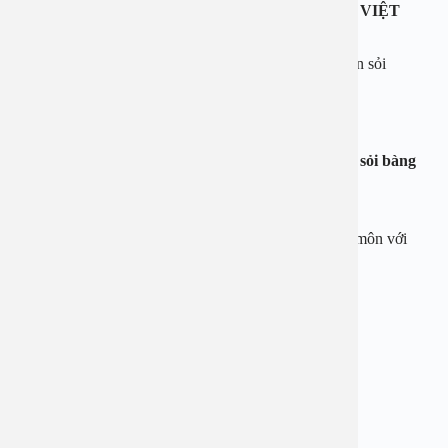
ƯU ĐÃI DUY NHẤT CHƯA TỪNG CÓ TẠI AN VIỆT
Tặng voucher 2.000.000đ khi đăng ký phẫu thuật Tán sỏi
Áp dụng từ 15/04/2023 đến 15/06/2023
Bệnh viện An Việt – địa chỉ vàng trong điều trị tán sỏi bàng
quang
Đội ngũ Bác sĩ giàu kinh nghiệm & Hợp tác chuyên môn với
nhiều Bác sĩ đầu ngành
Hệ thống máy móc , công nghệ tán sỏi hiện đại
Phòng phẫu thuật vô khuẩn 1 chiều an toàn tuyệt đối
Phòng điều trị đạt tiêu chuẩn cao
Điều dưỡng tận tình, chăm sóc chu đáo 24/7
Áp dụng Bảo hiểm Y tế, Bảo hiểm bảo lãnh