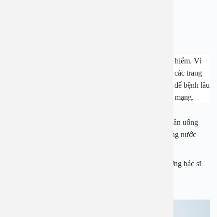
Nhiễm trùng đường tiểu
Ung thư bàng quang
Sỏi bàng quang
là bệnh gây ra nhiều biến chứng nguy hiểm. Vì
thế bệnh nhân cần đến các cơ sở y tế uy tín, có đầy đủ các trang
thiết bị hiện đại hỗ trợ cho chẩn đoán và điều trị, tránh để bệnh lâu
ngày có thể gây ra các biến chứng nguy hiểm đến tính mạng.
Nếu sỏi trong bàng quang có kích thước nhỏ thì chỉ cần uống
thật nhiều nước để loại bỏ sỏi ra khỏi cơ thể bằng dòng nước
tiểu;
Khi sỏi quá lớn và bị mắc kẹt trong bàng quang, thường bác sĩ
sẽ điều trị bằng phẫu thuật