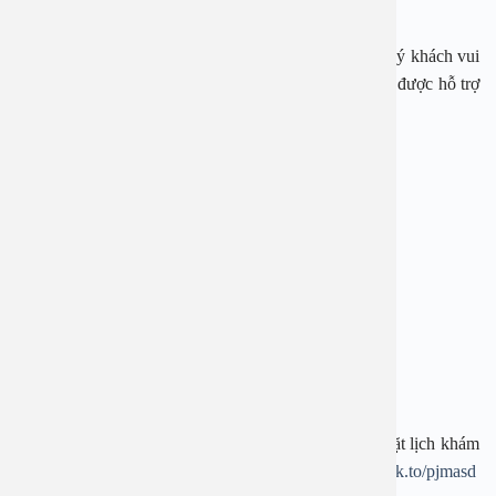
Ngay bây giờ, nếu cần tư vấn, đặt lịch thăm khám, quý khách vui
lòng gọi qua hotline:
1900 28 38
–
0965 98 37 73
để được hỗ trợ
nhanh nhất.
—————————-
BỆNH VIỆN ĐA KHOA AN VIỆT
Địa chỉ: 1E Trường Chinh, Thanh Xuân, Hà Nội
Hotline:
1900 28 38
–
0965 98 37 73
Website:
www.benhvienanviet.com
Fanpage:
https://www.facebook.com/benhvienanviet
Tải APP Bệnh viện An Việt để “Tra cứu kết quả – Đặt lịch khám
– Video Call với bác sĩ” và hơn thế nữa :
https://onelink.to/pjmasd