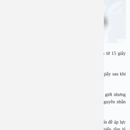
– Trường hợp vừa: Xuất tình trong khoảng thời gian từ 15 giây
đến 30 giây sau khi đưa dương vật đưa vào âm đạo.
– Trường hợp nặng: Xuất tinh xảy ra trước dưới 15 giây sau khi
đưa dương vật vào âm đạo.
Có nhiều nguyên nhân gây ra xuất tinh sớm ở nam giới nhưng
được chia làm hai loại là do các yếu tố tâm lý và nguyên nhân
bệnh lý.
Về yếu tố tâm lý, đó là khi người đàn ông gặp các vấn đề áp lực
trong cuộc sống như stress căng thẳng, mệt mỏi khiến tâm lý