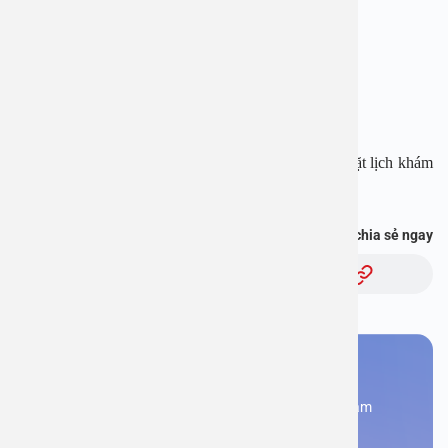
Hotline: 1900 28 38 – 0965 98 37 73
Website:
www.benhvienanviet.com
Fanpage:
https://www.facebook.com/benhvienanviet
Tải APP Bệnh viện An Việt để “Tra cứu kết quả – Đặt lịch khám
với bác sĩ” và hơn thế nữa :
https://onelink.to/pjmasd
Bạn thấy thông tin này hữu ích, chia sẻ ngay
Chủ đề:
Bạn cần đặt lịch khám
Đăng kí ngay để được các chuyên gia tư vấn và khám
bệnh