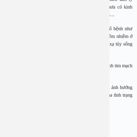
không ổn định. Cũng có thể do một số nam giới chưa có kinh
nghiệm, thời gian dài chưa quan hệ, lạm dụng thủ dâm…
Khoảng 10% nam giới xuất tinh sớm do mắc một số bệnh như
viêm niệu đạo, viêm tiền liệt tuyến hoặc các bệnh viêm nhiễm ở
bộ phận sinh dục,… ảnh hưởng đến trung tâm phản xạ tủy sống
gây xuất tinh sớm;
Một số nghiên cứu cũng cho biết nam giới khi mắc bệnh tim mạch
có những triệu chứng của xuất tinh sớm.
Xuất tinh sớm là một trong những bệnh lý nam khoa ảnh hưởng
nhiều tới nam giới. Vì thế, khi gặp các triệu chứng của tình trạng
này cần tới gặp bác sĩ để được thăm khám và điều trị.
BỆNH VIỆN ĐA KHOA AN VIỆT
Địa chỉ: 1E Trường Chinh, Thanh Xuân, Hà Nội