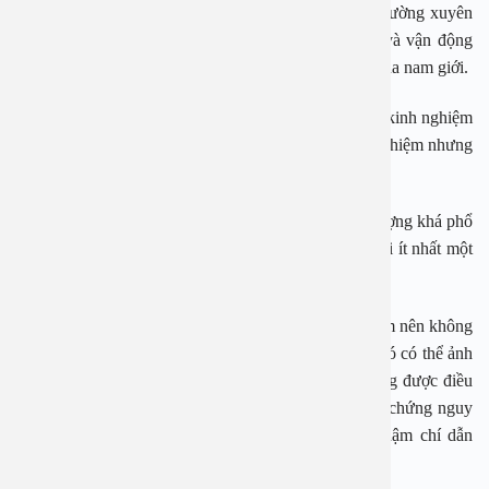
khác nhau như do thể chất, bệnh lý hoặc do tâm lý thường xuyên
căng thẳng, mệt mỏi, thói quen sinh hoạt, ăn uống và vận động
không hợp lý cũng tác động đến khả năng xuất tinh của nam giới.
Đối tượng thường gặp nhất là những người trẻ, thiếu kinh nghiệm
giường chiếu, và xảy đến cả với những người kinh nghiệm nhưng
bị rối loạn cương, hoặc bị căng thẳng quá mức.
Các bác sĩ cho biết, tình trạng xuất tinh sớm là hiện tượng khá phổ
biến ở nam giới, có khoảng 30% đàn ông trên thế giới ít nhất một
vài lần trong đời bị hiện tượng này.
Thế nhưng, vì nhiều người coi đây là vấn đề nhạy cảm nên không
dám đối diện, né tránh thăm khám, chữa trị. Vì thế, nó có thể ảnh
hưởng rất lớn đến cuộc sống của nam giới, nếu không được điều
trị sớm, nam giới có nguy cơ đối mặt với những biến chứng nguy
hiểm như: rối loạn cương dương, gây liệt dương, thậm chí dẫn
đến vô sinh.