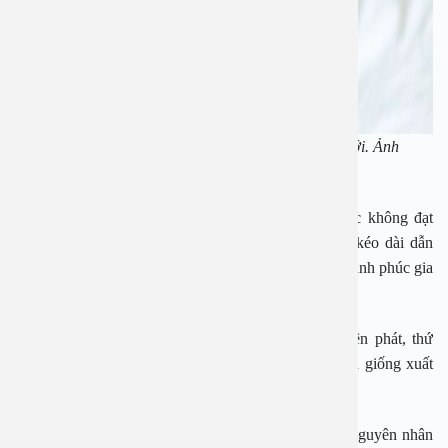
Xuất tinh sớm là tình trạng ám ảnh của nhiều nam giới. Ảnh
minh họa
Tình trạng xuất tinh sớm có thể dẫn tới việc đối tác không đạt
được cực khoái trong quan hệ. Tình trạng này nếu kéo dài dẫn
đến mất tự tin ở nam giới, cũng như ảnh hưởng đến hạnh phúc gia
đình.
Xuất tinh sớm có thể chia làm các dạng như nguyên phát, thứ
phát, xuất tinh sớm thay đổi và các rối loạn xuất tinh giống xuất
tinh sớm.
Tình trạng xuất tinh sớm có thể xuất phát từ nhiều nguyên nhân