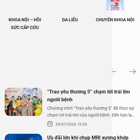
KHOA NỘI – HỒI
DA LIỄU
CHUYÊN KHOA NỘI
SỨC CẤP CỨU
Tin tức
“Trao yêu thương 5” chạm tới trái tim
người bệnh
Chương trình “Trao yêu thương 5” đã thực sự
chạm tới trái tim của người bệnh. Đến hẹn lại
lên,…
29/07/2026 10:54
Ưu đãi lớn khi chụp MRI xương khớp