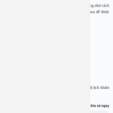
Chính vì thế, để biết chính xác tình trạng của mình cũng như cách
giải quyết, nam giới cần tới gặp các bác sĩ chuyên khoa để được
thăm khám và điều trị.
BỆNH VIỆN ĐA KHOA AN VIỆT
Địa chỉ: 1E Trường Chinh, Thanh Xuân, Hà Nội
Hotline: 1900 28 38 – 0965 98 37 73
Website:
www.benhvienanviet.com
Fanpage:
https://www.facebook.com/benhvienanviet
Tải APP Bệnh viện An Việt để “Tra cứu kết quả – Đặt lịch khám
với bác sĩ” và hơn thế nữa :
https://onelink.to/pjmasd
Bạn thấy thông tin này hữu ích, chia sẻ ngay
Chủ đề: