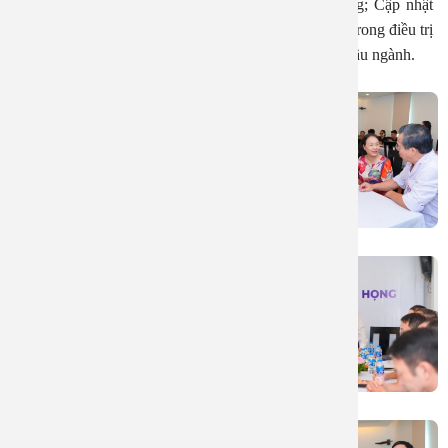
đầu cổ như: kỹ thuật vá nhĩ ứng dụng trên lâm sàng; Cập nhật
chẩn đoán và điều trị viêm mũi dị ứng của; Corticoid trong điều trị
điếc đột ngột… cùng các Phó giáo sư, tiến sĩ, bác sĩ đầu ngành.