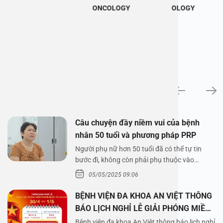
ONCOLOGY
OLOGY
News
Câu chuyện đầy niềm vui của bệnh
nhân 50 tuổi và phương pháp PRP
Người phụ nữ hơn 50 tuổi đã có thể tự tin
bước đi, không còn phải phụ thuộc vào
thuốc…
05/05/2025 09:06
BỆNH VIỆN ĐA KHOA AN VIỆT THÔNG
BÁO LỊCH NGHỈ LỄ GIẢI PHÓNG MIỀN
NAM 30/4 VÀ QUỐC TẾ LAO ĐỘNG
Bệnh viện đa khoa An Việt thông báo lịch nghỉ