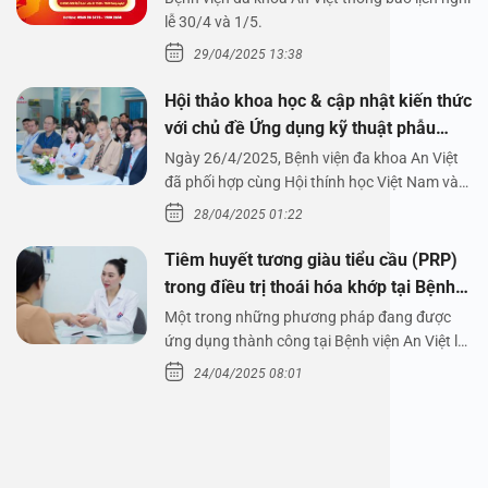
1/5/2025
lễ 30/4 và 1/5.
29/04/2025 13:38
Hội thảo khoa học & cập nhật kiến thức
với chủ đề Ứng dụng kỹ thuật phẫu
thuật nội soi tai dưới nước
Ngày 26/4/2025, Bệnh viện đa khoa An Việt
đã phối hợp cùng Hội thính học Việt Nam và
Công ty…
28/04/2025 01:22
Tiêm huyết tương giàu tiểu cầu (PRP)
trong điều trị thoái hóa khớp tại Bệnh
viện An Việt
Một trong những phương pháp đang được
ứng dụng thành công tại Bệnh viện An Việt là
tiêm huyết tương…
24/04/2025 08:01