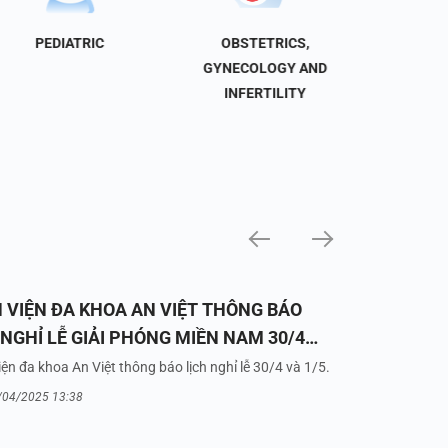
PEDIATRIC
OBSTETRICS,
NEU
GYNECOLOGY AND
INFERTILITY
 VIỆN ĐA KHOA AN VIỆT THÔNG BÁO
 NGHỈ LỄ GIẢI PHÓNG MIỀN NAM 30/4
UỐC TẾ LAO ĐỘNG 1/5/2025
ện đa khoa An Việt thông báo lịch nghỉ lễ 30/4 và 1/5.
/04/2025 13:38