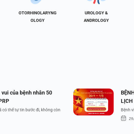
OTORHINOLARYNG
UROLOGY &
OLOGY
ANDROLOGY
 vui của bệnh nhân 50
BỆNH
 PRP
LỊCH
VÀ Q
 có thể tự tin bước đi, không còn
Bệnh vi
29