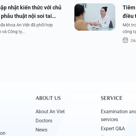
ập nhật kiến thức với chủ
Tiêm 
phẫu thuật nội soi tai
điều 
đa khoa An Việt đã phối hợp
Một tr
m và Công ty…
công tạ
24
ABOUT US
SERVICE
About An Viet
Examination and
services
Doctors
Expert Q&A
News
ion