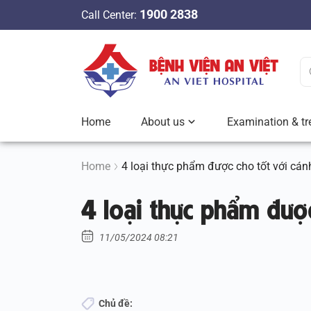
S
1900 2838
Call Center:
k
i
p
t
o
c
Home
About us
Examination & tr
o
n
t
Home
4 loại thực phẩm được cho tốt với cá
e
4 loại thực phẩm đượ
n
t
11/05/2024 08:21
Chủ đề: