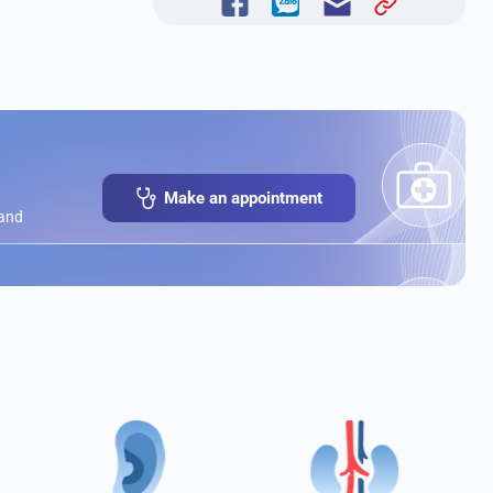
Make an appointment
 and