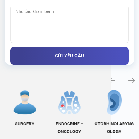
Specialty examination
SURGERY
ENDOCRINE –
OTORHINOLARYNG
ONCOLOGY
OLOGY