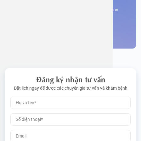
Work perm
Function
Tongue – 
Gói khám 
Q&A
Register now to receive consultation and examination
from experts
Driving l
Cell ana
Nasal Po
Gói khám 
Policy
Make an appointment
Pre-Empl
Neurolog
Gói khám 
Gói khám
Đăng ký nhận tư vấn
Đặt lịch ngay để được các chuyên gia tư vấn và khám bệnh