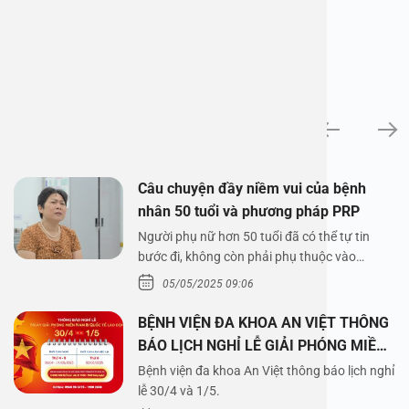
News
Câu chuyện đầy niềm vui của bệnh
nhân 50 tuổi và phương pháp PRP
Người phụ nữ hơn 50 tuổi đã có thể tự tin
bước đi, không còn phải phụ thuộc vào
thuốc…
05/05/2025 09:06
BỆNH VIỆN ĐA KHOA AN VIỆT THÔNG
BÁO LỊCH NGHỈ LỄ GIẢI PHÓNG MIỀN
NAM 30/4 VÀ QUỐC TẾ LAO ĐỘNG
Bệnh viện đa khoa An Việt thông báo lịch nghỉ
1/5/2025
lễ 30/4 và 1/5.