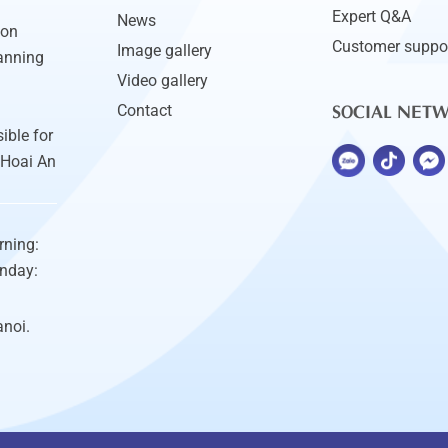
Expert Q&A
News
ion
Customer suppo
Image gallery
anning
Video gallery
SOCIAL NET
Contact
ible for
 Hoai An
rning:
unday:
anoi.