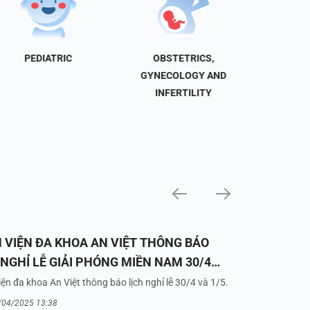
PEDIATRIC
OBSTETRICS,
NEU
GYNECOLOGY AND
INFERTILITY
 VIỆN ĐA KHOA AN VIỆT THÔNG BÁO
 NGHỈ LỄ GIẢI PHÓNG MIỀN NAM 30/4
UỐC TẾ LAO ĐỘNG 1/5/2025
ện đa khoa An Việt thông báo lịch nghỉ lễ 30/4 và 1/5.
/04/2025 13:38