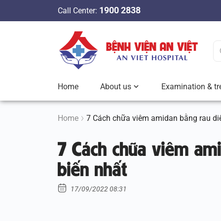
S
1900 2838
Call Center:
k
i
p
t
o
c
Home
About us
Examination & tr
o
n
t
Home
7 Cách chữa viêm amidan bằng rau diế
e
7 Cách chữa viêm ami
n
t
biến nhất
17/09/2022 08:31