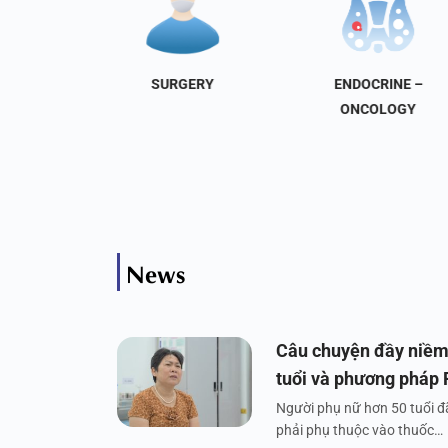
NAL
SURGERY
ENDOCRINE –
INE
ONCOLOGY
News
Câu chuyện đầy niềm
tuổi và phương pháp
Người phụ nữ hơn 50 tuổi đã
phải phụ thuộc vào thuốc…