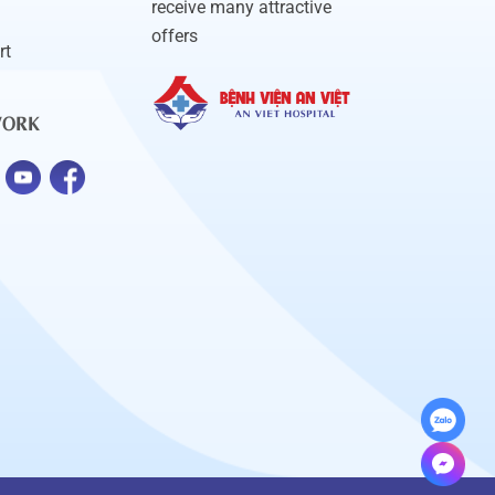
receive many attractive
offers
rt
WORK