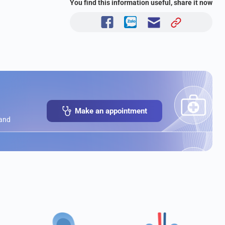
You find this information useful, share it now
Make an appointment
 and