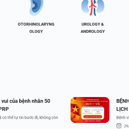
OTORHINOLARYNG
UROLOGY &
OLOGY
ANDROLOGY
 vui của bệnh nhân 50
BỆNH
 PRP
LỊCH
VÀ Q
 có thể tự tin bước đi, không còn
Bệnh vi
29