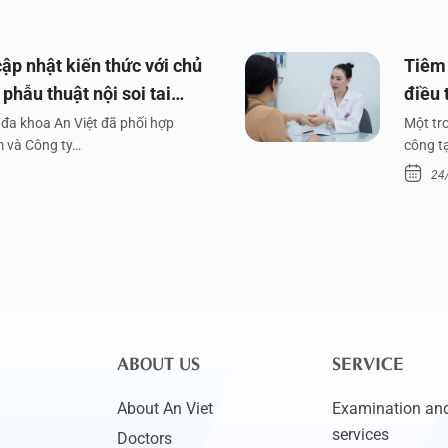
ập nhật kiến thức với chủ
Tiêm 
phẫu thuật nội soi tai
điều 
đa khoa An Việt đã phối hợp
Một tr
m và Công ty…
công tạ
24
ABOUT US
SERVICE
About An Viet
Examination and
services
Doctors