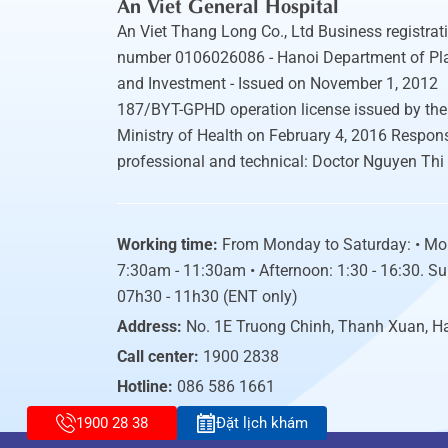
An Viet General Hospital
An Viet Thang Long Co., Ltd Business registrat
number 0106026086 - Hanoi Department of Pl
and Investment - Issued on November 1, 2012
187/BYT-GPHD operation license issued by the
Ministry of Health on February 4, 2016 Respons
professional and technical: Doctor Nguyen Thi
Working time:
From Monday to Saturday: • Mo
7:30am - 11:30am • Afternoon: 1:30 - 16:30. S
07h30 - 11h30 (ENT only)
Address:
No. 1E Truong Chinh, Thanh Xuan, H
Call center:
1900 2838
Hotline:
086 586 1661
1900 28 38
Đặt lịch khám