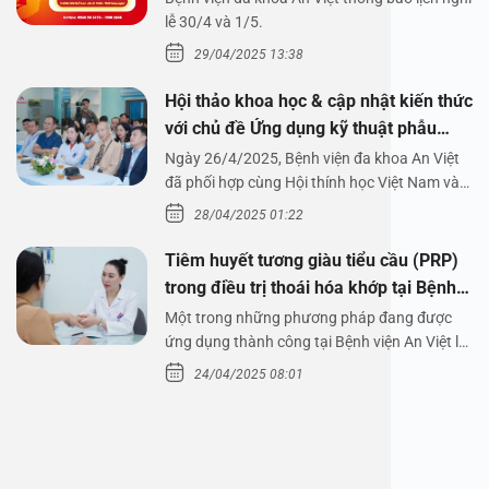
1/5/2025
lễ 30/4 và 1/5.
29/04/2025 13:38
Hội thảo khoa học & cập nhật kiến thức
với chủ đề Ứng dụng kỹ thuật phẫu
thuật nội soi tai dưới nước
Ngày 26/4/2025, Bệnh viện đa khoa An Việt
đã phối hợp cùng Hội thính học Việt Nam và
Công ty…
28/04/2025 01:22
Tiêm huyết tương giàu tiểu cầu (PRP)
trong điều trị thoái hóa khớp tại Bệnh
viện An Việt
Một trong những phương pháp đang được
ứng dụng thành công tại Bệnh viện An Việt là
tiêm huyết tương…
24/04/2025 08:01