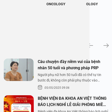
ONCOLOGY
OLOGY
News
Câu chuyện đầy niềm vui của bệnh
nhân 50 tuổi và phương pháp PRP
Người phụ nữ hơn 50 tuổi đã có thể tự tin
bước đi, không còn phải phụ thuộc vào
thuốc…
05/05/2025 09:06
BỆNH VIỆN ĐA KHOA AN VIỆT THÔNG
BÁO LỊCH NGHỈ LỄ GIẢI PHÓNG MIỀN
NAM 30/4 VÀ QUỐC TẾ LAO ĐỘNG
Bệnh viện đa khoa An Việt thông báo lịch nghỉ