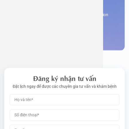
appointment
Work perm
Function
Tongue – 
Gói khám 
Q&A
Register now to receive consultation and examination
from experts
Driving l
Cell ana
Nasal Po
Gói khám 
Policy
Make an appointment
Pre-Empl
Neurolog
Gói khám 
Gói khám
Đăng ký nhận tư vấn
Đặt lịch ngay để được các chuyên gia tư vấn và khám bệnh