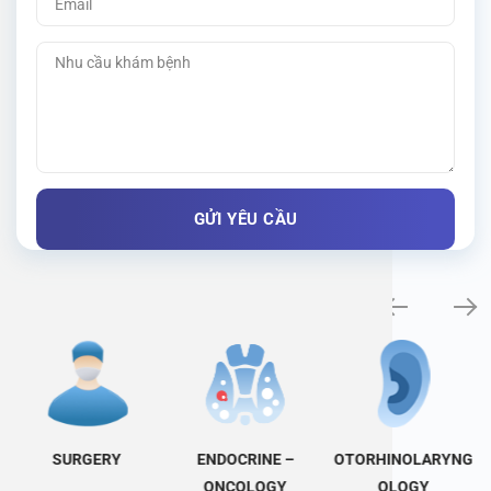
Specialty examination
SURGERY
ENDOCRINE –
OTORHINOLARYNG
ONCOLOGY
OLOGY