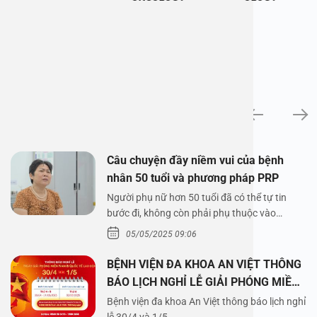
News
Câu chuyện đầy niềm vui của bệnh
nhân 50 tuổi và phương pháp PRP
Người phụ nữ hơn 50 tuổi đã có thể tự tin
bước đi, không còn phải phụ thuộc vào
thuốc…
05/05/2025 09:06
BỆNH VIỆN ĐA KHOA AN VIỆT THÔNG
BÁO LỊCH NGHỈ LỄ GIẢI PHÓNG MIỀN
NAM 30/4 VÀ QUỐC TẾ LAO ĐỘNG
Bệnh viện đa khoa An Việt thông báo lịch nghỉ