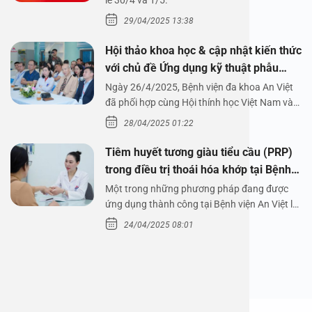
1/5/2025
lễ 30/4 và 1/5.
29/04/2025 13:38
Hội thảo khoa học & cập nhật kiến thức
với chủ đề Ứng dụng kỹ thuật phẫu
thuật nội soi tai dưới nước
Ngày 26/4/2025, Bệnh viện đa khoa An Việt
đã phối hợp cùng Hội thính học Việt Nam và
Công ty…
28/04/2025 01:22
Tiêm huyết tương giàu tiểu cầu (PRP)
trong điều trị thoái hóa khớp tại Bệnh
viện An Việt
Một trong những phương pháp đang được
ứng dụng thành công tại Bệnh viện An Việt là
tiêm huyết tương…
24/04/2025 08:01